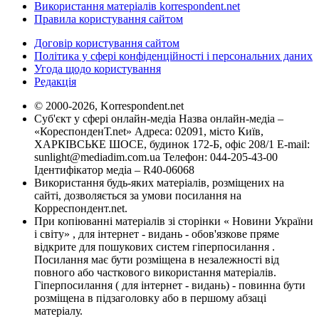
Використання матеріалів korrespondent.net
Правила користування сайтом
Договір користування сайтом
Політика у сфері конфіденційності і персональних даних
Угода щодо користування
Редакція
© 2000-2026, Korrespondent.net
Суб'єкт у сфері онлайн-медіа Назва онлайн-медіа –
«КореспонденТ.net» Адреса: 02091, місто Київ,
ХАРКІВСЬКЕ ШОСЕ, будинок 172-Б, офіс 208/1 E-mail:
sunlight@mediadim.com.ua
Телефон: 044-205-43-00
Ідентифікатор медіа – R40-06068
Використання будь-яких матеріалів, розміщених на
сайті, дозволяється за умови посилання на
Корреспондент.net.
При копіюванні матеріалів зі сторінки « Новини України
і світу» , для інтернет - видань - обов'язкове пряме
відкрите для пошукових систем гіперпосилання .
Посилання має бути розміщена в незалежності від
повного або часткового використання матеріалів.
Гіперпосилання ( для інтернет - видань) - повинна бути
розміщена в підзаголовку або в першому абзаці
матеріалу.