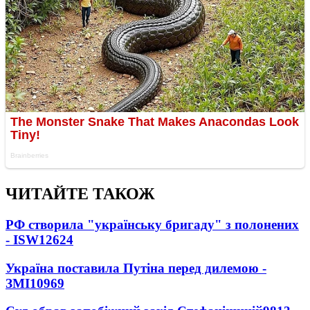
ЧИТАЙТЕ ТАКОЖ
РФ створила "українську бригаду" з полонених
- ISW
12624
Україна поставила Путіна перед дилемою -
ЗМІ
10969