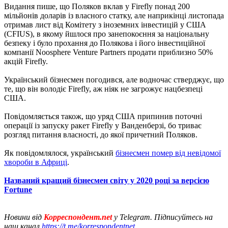
Видання пише, що Поляков вклав у Firefly понад 200
мільйонів доларів із власного статку, але наприкінці листопада
отримав лист від Комітету з іноземних інвестицій у США
(CFIUS), в якому йшлося про занепокоєння за національну
безпеку і було прохання до Полякова і його інвестиційної
компанії Noosphere Venture Partners продати приблизно 50%
акцій Firefly.
Український бізнесмен погодився, але водночас стверджує, що
те, що він володіє Firefly, аж ніяк не загрожує нацбезпеці
США.
Повідомляється також, що уряд США припинив поточні
операції із запуску ракет Firefly у Ванденберзі, бо триває
розгляд питання власності, до якої причетний Поляков.
Як повідомлялося, український
бізнесмен помер від невідомої
хвороби в Африці
.
Названий кращий бізнесмен світу у 2020 році за версією
Fortune
Новини від
Корреспондент.net
у Telegram. Підписуйтесь на
наш канал
https://t.me/korrespondentnet