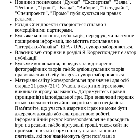
Новини з позначками "Думка", "Експертиза", "Заява",
"Регіони", "Гроші", "Влада", "Вибори", "Тест-драйв",
"Спецпроекти", "Промо" публікуються на правах
реклами.
Розділ Спецпроекти створюється спільно з
комерційними партнерами.
Будь яке копіювання, публікація, передрук, чи наступне
поширення інформації, що містить посилання на
"Інтерфакс-Україна", EPA / UPG, суворо забороняється.
Власник веб-сторінки в розділі Я-Корреспондент є автор
публікації.
Будь-яке копіювання, передрук та відтворення
фотографічних творів та/або аудіовізуальних творів
правовласника Getty Images - суворо забороняється.
Матеріали сайту korrespondent.net призначені для осіб
старше 21 року (21+). Участь в азартних іграх може
викликати ігрову залежність. Дотримуйтесь правил
(принципів) відповідальної гри. При виявленні перших
ознак залежності негайно зверніться до спеціаліста.
Пам'ятайте, що участь в азартних іграх не може бути
джерелом доходів або альтернативою роботі.
Інформаційний ресурс korrespondent.net не проводить
ігри на реальні та/або віртуальні гроші, також сайт не
приймає ні в якій формі оплату ставок та інших
платежів, які пов’язані/можуть бути пов’язані з