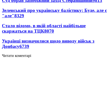
Суд обрав запобіжний захід Стефанішиній
9813
Зеленський про українську балістику: Буде, але є
"але"
8329
Стало відомо, в якій області найбільше
скаржаться на ТЦК
8070
Українці визначилися щодо виводу військ з
Донбасу
6739
Читати коментарі