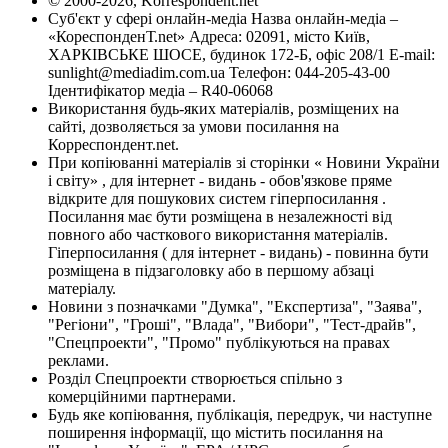
© 2000-2026, Korrespondent.net
Суб'єкт у сфері онлайн-медіа Назва онлайн-медіа –
«КореспонденТ.net» Адреса: 02091, місто Київ,
ХАРКІВСЬКЕ ШОСЕ, будинок 172-Б, офіс 208/1 E-mail:
sunlight@mediadim.com.ua
Телефон: 044-205-43-00
Ідентифікатор медіа – R40-06068
Використання будь-яких матеріалів, розміщених на
сайті, дозволяється за умови посилання на
Корреспондент.net.
При копіюванні матеріалів зі сторінки « Новини України
і світу» , для інтернет - видань - обов'язкове пряме
відкрите для пошукових систем гіперпосилання .
Посилання має бути розміщена в незалежності від
повного або часткового використання матеріалів.
Гіперпосилання ( для інтернет - видань) - повинна бути
розміщена в підзаголовку або в першому абзаці
матеріалу.
Новини з позначками "Думка", "Експертиза", "Заява",
"Регіони", "Гроші", "Влада", "Вибори", "Тест-драйв",
"Спецпроекти", "Промо" публікуються на правах
реклами.
Розділ Спецпроекти створюється спільно з
комерційними партнерами.
Будь яке копіювання, публікація, передрук, чи наступне
поширення інформації, що містить посилання на