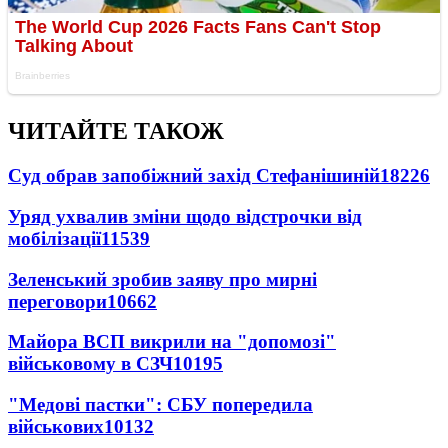
ЧИТАЙТЕ ТАКОЖ
Суд обрав запобіжний захід Стефанішиній
18226
Уряд ухвалив зміни щодо відстрочки від
мобілізації
11539
Зеленський зробив заяву про мирні
переговори
10662
Майора ВСП викрили на "допомозі"
військовому в СЗЧ
10195
"Медові пастки": СБУ попередила
військових
10132