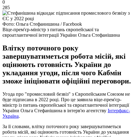
0
285
Фото: Ольга Стефанишина / Facebook
Віце-прем'єр-міністр з питань європейської та
євроатлантичної інтеграції України Ольга Стефанішина
Влітку поточного року
завершуватиметься робота місій, які
оцінюють готовність України до
укладання угоди, після чого Кабмін
зможе ініціювати офіційні переговори.
Угода про "промисловий безвіз" з Європейським Союзом не
буде підписана в 2022 році. Про це заявила віце-прем'єр-
міністр із питань європейської та євроатлантичної інтеграції
України Ольга Стефанішина в інтерв'ю агентству
Інтерфакс-
Україна
.
За її словами, влітку поточного року завершуватиметься
робота місій, які оцінюють готовність України до укладання