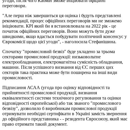
угоди, після чого Кабмін зможе ініціювати офіційні
переговори.
"Але перш ніж завершиться ця оцінка і будуть представлені
рекомендації, процес офіційних переговорів ми не зможемо
ініціювати. КРІ який би я встановлювала на 2022 рік - це
початок офіційних переговорів. Вони можуть бути дуже
швидкими, якщо вдасться побудувати політичний консенсус у
Єврокомісії щодо цієї угоди", - наголосила Стефанішина.
Спочатку "промисловий безвіз" буде укладено за трьома
секторами промислової продукції: низьковольтне
електрообладнання, електромагнітна сумісність обладнання,
машини. Після успішного визнання від ЄС перших цих
секторів така практика може бути поширена на інші види
промисловості.
Підписання АСАА (угода про оцінку відповідності та
прийнятності промислової продукції, визнання
еквівалентності системи технічного регулювання та оцінки
відповідності європейської) або так званого "промислового
безвізу", дозволило б виробникам промислової продукції
отримувати необхідні сертифікати в Україні замість звернення
до офіційного представника - - резидента Євросоюзу, який має
право отримати такий документ.