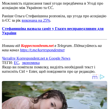
Можливість підписання такої угоди передбачена в Угоді про
асоціацію між Україною та ЄС.
Раніше Ольга Стефанішина розповіла, що угода про асоціацію
із ЄС за рік
виконана на 25%
.
Стефанишіна назвала саміт у Глазго несправедливим для
України
Новини від
Корреспондент.net
в Telegram. Підписуйтесь на
наш канал
https://t.me/korrespondentnet
Читайте Korrespondent.net в Google News
ТЕГИ:
ЕС
,
экономика
Якщо ви помітили помилку, виділіть необхідний текст і
натисніть Ctrl + Enter, щоб повідомити про це редакцію.