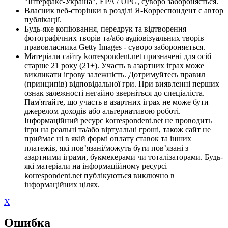
"Інтерфакс-Україна", EPA / UPG, суворо забороняється.
Власник веб-сторінки в розділі Я-Корреспондент є автор
публікації.
Будь-яке копіювання, передрук та відтворення
фотографічних творів та/або аудіовізуальних творів
правовласника Getty Images - суворо забороняється.
Матеріали сайту korrespondent.net призначені для осіб
старше 21 року (21+). Участь в азартних іграх може
викликати ігрову залежність. Дотримуйтесь правил
(принципів) відповідальної гри. При виявленні перших
ознак залежності негайно зверніться до спеціаліста.
Пам'ятайте, що участь в азартних іграх не може бути
джерелом доходів або альтернативою роботі.
Інформаційний ресурс korrespondent.net не проводить
ігри на реальні та/або віртуальні гроші, також сайт не
приймає ні в якій формі оплату ставок та інших
платежів, які пов’язані/можуть бути пов’язані з
азартними іграми, букмекерами чи тоталізаторами. Будь-
які матеріали на інформаційному ресурсі
korrespondent.net публікуються виключно в
інформаційних цілях.
X
Ошибка