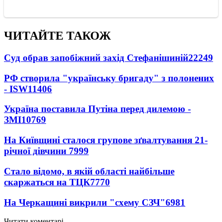
ЧИТАЙТЕ ТАКОЖ
Суд обрав запобіжний захід Стефанішиній
22249
РФ створила "українську бригаду" з полонених
- ISW
11406
Україна поставила Путіна перед дилемою -
ЗМІ
10769
На Київщині сталося групове зґвалтування 21-
річної дівчини
7999
Стало відомо, в якій області найбільше
скаржаться на ТЦК
7770
На Черкащині викрили "схему СЗЧ"
6981
Читати коментарі