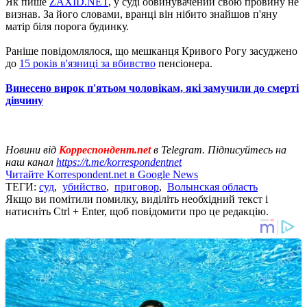
Як пише
ZAXID.NET
, у суді обвинувачений свою провину не
визнав. За його словами, вранці він нібито знайшов п'яну
матір біля порога будинку.
Раніше повідомлялося, що мешканця Кривого Рогу засуджено
до
15 років в'язниці за вбивство
пенсіонера.
Винесено вирок п'ятьом чоловікам, які замучили до смерті
дівчину
Новини від
Корреспондент.net
в Telegram. Підписуйтесь на
наш канал
https://t.me/korrespondentnet
Читайте Korrespondent.net в Google News
ТЕГИ:
суд
,
убийство
,
приговор
,
Волынская область
Якщо ви помітили помилку, виділіть необхідний текст і
натисніть Ctrl + Enter, щоб повідомити про це редакцію.