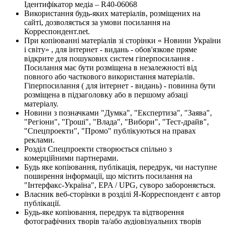
Ідентифікатор медіа – R40-06068
Використання будь-яких матеріалів, розміщених на
сайті, дозволяється за умови посилання на
Корреспондент.net.
При копіюванні матеріалів зі сторінки « Новини України
і світу» , для інтернет - видань - обов'язкове пряме
відкрите для пошукових систем гіперпосилання .
Посилання має бути розміщена в незалежності від
повного або часткового використання матеріалів.
Гіперпосилання ( для інтернет - видань) - повинна бути
розміщена в підзаголовку або в першому абзаці
матеріалу.
Новини з позначками "Думка", "Експертиза", "Заява",
"Регіони", "Гроші", "Влада", "Вибори", "Тест-драйв",
"Спецпроекти", "Промо" публікуються на правах
реклами.
Розділ Спецпроекти створюється спільно з
комерційними партнерами.
Будь яке копіювання, публікація, передрук, чи наступне
поширення інформації, що містить посилання на
"Інтерфакс-Україна", EPA / UPG, суворо забороняється.
Власник веб-сторінки в розділі Я-Корреспондент є автор
публікації.
Будь-яке копіювання, передрук та відтворення
фотографічних творів та/або аудіовізуальних творів