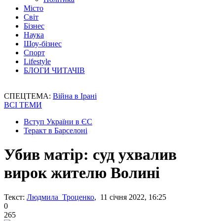
Місто
Світ
Бізнес
Наука
Шоу-бізнес
Спорт
Lifestyle
БЛОГИ ЧИТАЧІВ
СПЕЦТЕМА:
Війна в Ірані
ВСІ ТЕМИ
Вступ України в ЄС
Теракт в Барселоні
Убив матір: суд ухвалив
вирок жителю Волині
Текст:
Людмила Троценко
, 11 січня 2022, 16:25
0
265