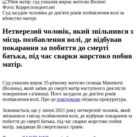
Фото: Корреспондент.net
Суд засудив чоловіка до дев'яти років позбавлення волі за
вбивство матері
Нетверезий чоловік, який звільнився з
місць позбавлення волі, де відбував
покарання за побиття до смерті
батька, під час сварки жорстоко побив
матір.
Суд ухвалив вирок 35-річному жителю селища Маневичі
(Волинь), який забив до смерті матір наступного дня після
повернення з в'язниці. Його засудили до дев'яти років
позбавлення волі. Про це
повідомляє
обласна прокуратура.
Зазначається, що у липні 2021 року нетверезий чоловік, який
звільнився з місць позбавлення волі, де відбував покарання за
побиття до смерті батька, під час сварки жорстоко побив
матір, завдавши їй смертельних травм.