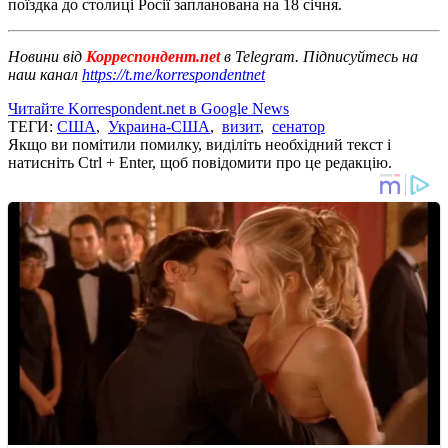
поїздка до столиці Росії запланована на 18 січня.
Новини від
Корреспондент.net
в Telegram. Підписуйтесь на
наш канал
https://t.me/korrespondentnet
Читайте Korrespondent.net в Google News
ТЕГИ:
США
,
Украина-США
,
визит
,
сенатор
Якщо ви помітили помилку, виділіть необхідний текст і
натисніть Ctrl + Enter, щоб повідомити про це редакцію.