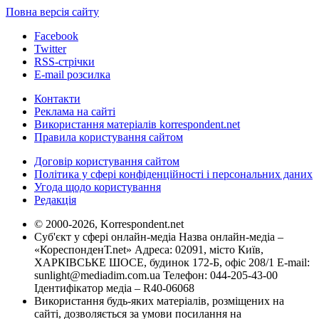
Повна версія сайту
Facebook
Twitter
RSS-стрічки
E-mail розсилка
Контакти
Реклама на сайті
Використання матеріалів korrespondent.net
Правила користування сайтом
Договір користування сайтом
Політика у сфері конфіденційності і персональних даних
Угода щодо користування
Редакція
© 2000-2026, Korrespondent.net
Суб'єкт у сфері онлайн-медіа Назва онлайн-медіа –
«КореспонденТ.net» Адреса: 02091, місто Київ,
ХАРКІВСЬКЕ ШОСЕ, будинок 172-Б, офіс 208/1 E-mail:
sunlight@mediadim.com.ua
Телефон: 044-205-43-00
Ідентифікатор медіа – R40-06068
Використання будь-яких матеріалів, розміщених на
сайті, дозволяється за умови посилання на