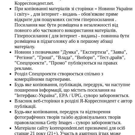
Корреспондент.net.
При копіюванні матеріалів зі сторінки « Новини України
і світу» , для інтернет - видань - обов'язкове пряме
відкрите для пошукових систем гіперпосилання .
Посилання має бути розміщена в незалежності від
повного або часткового використання матеріалів.
Гіперпосилання ( для інтернет - видань) - повинна бути
розміщена в підзаголовку або в першому абзаці
матеріалу.
Новини з позначками "Думка", "Експертиза", "Заява",
"Регіони", "Гроші", "Влада", "Вибори", "Тест-драйв",
"Спецпроекти", "Промо" публікуються на правах
реклами.
Розділ Спецпроекти створюється спільно з
комерційними партнерами.
Будь яке копіювання, публікація, передрук, чи наступне
поширення інформації, що містить посилання на
"Інтерфакс-Україна", EPA / UPG, суворо забороняється.
Власник веб-сторінки в розділі Я-Корреспондент є автор
публікації.
Будь-яке копіювання, передрук та відтворення
фотографічних творів та/або аудіовізуальних творів
правовласника Getty Images - суворо забороняється.
Матеріали сайту korrespondent.net призначені для осіб
старше 21 року (21+). Участь в азартних іграх може