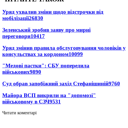
Уряд ухвалив зміни щодо відстрочки від
мобілізації
26830
Зеленський зробив заяву про мирні
переговори
10417
Уряд змінив правила обслуговування чоловіків у
консульствах за кордоном
10099
"Медові пастки": СБУ попередила
військових
9890
Суд обрав запобіжний захід Стефанішиній
9760
Майора ВСП викрили на "допомозі"
військовому в СЗЧ
9531
Читати коментарі