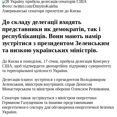
Фото: twitter.com/DmytroKuleba
Американські сенатори прилетіли до Києва
До складу делегації входять
представники як демократів, так і
республіканців. Вони мають намір
зустрітися з президентом Зеленським
та низкою українських міністрів.
До Києва в понеділок, 17 січня, прибула делегація Конгресу
США, щоб підтвердити двопартійну підтримку суверенітету
та територіальної цілісності України.
Делегація планує зустрітися з президентом Володимиром
Зеленським, міністром внутрішніх справ Денисом
Монастирським та міністром оборони Олексієм Резніковим.
Сенатори також зустрінуться з міністром енергетики
Германом Галущенком та іншими представниками
енергетичного сектору для обговорення енергетичної безпеки
України.