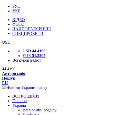
РУС
УКР
ВІДЕО
ФОТО
НАЙПОПУЛЯРНІШІ
СПЕЦПРОЕКТИ
USD
USD
44.4190
EUR
51.3207
Всі курси валют
44.4190
Авторизація
Пошук
RU
ВСІ РОЗДІЛИ
Головна
Україна
Всі новини розділу
Політика