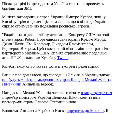
Після зустрічі із президентом України сенатори проведуть
брифінг для ЗМІ.
Міністр закордонних справ України Дмитро Кулеба, який у
Києві зустрівся з делегацією, зазначив, що її візит до України
сприяє стримуванню подальшої російської агресії.
"Радий вітати двопартійну делегацію Конгресу США на чолі
із сенатором Робом Портманом і сенаторами Крісом Мерфі,
Джин Шахін, Емі Клобучар, Річардом Блюменталем,
Роджером Вікером. Цей своєчасний візит зміцнює стратегічне
партнерство Україна-США, сприяє стримуванню подальшої
агресії РФ", - написав Кулеба у
Twitter
.
Кулеба також опублікував фото із зустрічі з делегацією.
Раніше повідомлялося, що сьогодні, 17 січня, в Україну також
прибудуть міністри закордонних справ Канади Мелані Жолі та
Німеччини
Анналена Бербок.
Нагадаємо, Мелані Жолі під час свого візиту
планує зустрітися
з прем'єр-міністром України Денисом Шмигалем та віце-
прем'єр-міністром Ольгою Стефанішиною.
Водночас Анналена Бербок із Києва
вирушить до Москви
. Її