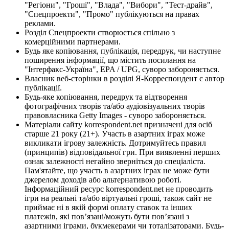
"Регіони", "Гроші", "Влада", "Вибори", "Тест-драйв",
"Спецпроекти", "Промо" публікуються на правах
реклами.
Розділ Спецпроекти створюється спільно з
комерційними партнерами.
Будь яке копіювання, публікація, передрук, чи наступне
поширення інформації, що містить посилання на
"Інтерфакс-Україна", EPA / UPG, суворо забороняється.
Власник веб-сторінки в розділі Я-Корреспондент є автор
публікації.
Будь-яке копіювання, передрук та відтворення
фотографічних творів та/або аудіовізуальних творів
правовласника Getty Images - суворо забороняється.
Матеріали сайту korrespondent.net призначені для осіб
старше 21 року (21+). Участь в азартних іграх може
викликати ігрову залежність. Дотримуйтесь правил
(принципів) відповідальної гри. При виявленні перших
ознак залежності негайно зверніться до спеціаліста.
Пам'ятайте, що участь в азартних іграх не може бути
джерелом доходів або альтернативою роботі.
Інформаційний ресурс korrespondent.net не проводить
ігри на реальні та/або віртуальні гроші, також сайт не
приймає ні в якій формі оплату ставок та інших
платежів, які пов’язані/можуть бути пов’язані з
азартними іграми, букмекерами чи тоталізаторами. Будь-