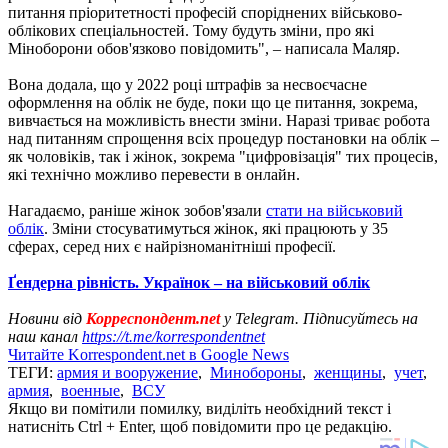
питання пріоритетності професій споріднених військово-
облікових спеціальностей. Тому будуть зміни, про які
Міноборони обов'язково повідомить", – написала Маляр.
Вона додала, що у 2022 році штрафів за несвоєчасне
оформлення на облік не буде, поки що це питання, зокрема,
вивчається на можливість внести зміни. Наразі триває робота
над питанням спрощення всіх процедур постановки на облік –
як чоловіків, так і жінок, зокрема "цифровізація" тих процесів,
які технічно можливо перевести в онлайн.
Нагадаємо, раніше жінок зобов'язали
стати на військовий
облік
. Зміни стосуватимуться жінок, які працюють у 35
сферах, серед них є найрізноманітніші професії.
Ґендерна рівність. Українок – на військовий облік
Новини від
Корреспондент.net
у Telegram. Підписуйтесь на
наш канал
https://t.me/korrespondentnet
Читайте Korrespondent.net в Google News
ТЕГИ:
армия и вооружение
,
Минобороны
,
женщины
,
учет
,
армия
,
военные
,
ВСУ
Якщо ви помітили помилку, виділіть необхідний текст і
натисніть Ctrl + Enter, щоб повідомити про це редакцію.