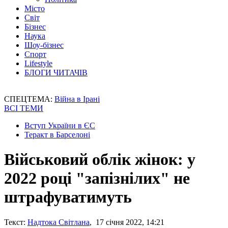
Місто
Світ
Бізнес
Наука
Шоу-бізнес
Спорт
Lifestyle
БЛОГИ ЧИТАЧІВ
СПЕЦТЕМА:
Війна в Ірані
ВСІ ТЕМИ
Вступ України в ЄС
Теракт в Барселоні
Військовий облік жінок: у
2022 році "запізнілих" не
штрафуватимуть
Текст:
Надтока Світлана
, 17 січня 2022, 14:21