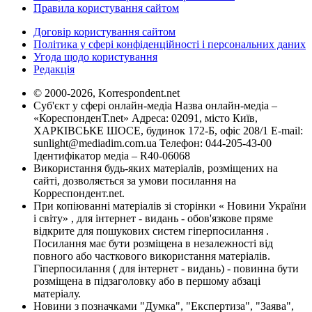
Правила користування сайтом
Договір користування сайтом
Політика у сфері конфіденційності і персональних даних
Угода щодо користування
Редакція
© 2000-2026, Korrespondent.net
Суб'єкт у сфері онлайн-медіа Назва онлайн-медіа –
«КореспонденТ.net» Адреса: 02091, місто Київ,
ХАРКІВСЬКЕ ШОСЕ, будинок 172-Б, офіс 208/1 E-mail:
sunlight@mediadim.com.ua
Телефон: 044-205-43-00
Ідентифікатор медіа – R40-06068
Використання будь-яких матеріалів, розміщених на
сайті, дозволяється за умови посилання на
Корреспондент.net.
При копіюванні матеріалів зі сторінки « Новини України
і світу» , для інтернет - видань - обов'язкове пряме
відкрите для пошукових систем гіперпосилання .
Посилання має бути розміщена в незалежності від
повного або часткового використання матеріалів.
Гіперпосилання ( для інтернет - видань) - повинна бути
розміщена в підзаголовку або в першому абзаці
матеріалу.
Новини з позначками "Думка", "Експертиза", "Заява",