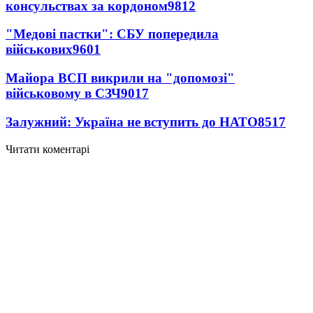
консульствах за кордоном
9812
"Медові пастки": СБУ попередила
військових
9601
Майора ВСП викрили на "допомозі"
військовому в СЗЧ
9017
Залужний: Україна не вступить до НАТО
8517
Читати коментарі