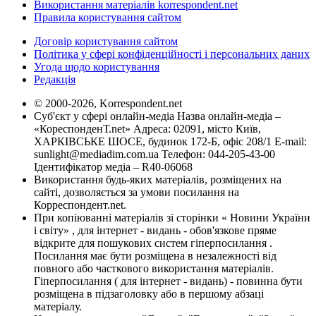
Використання матеріалів korrespondent.net
Правила користування сайтом
Договір користування сайтом
Політика у сфері конфіденційності і персональних даних
Угода щодо користування
Редакція
© 2000-2026, Korrespondent.net
Суб'єкт у сфері онлайн-медіа Назва онлайн-медіа –
«КореспонденТ.net» Адреса: 02091, місто Київ,
ХАРКІВСЬКЕ ШОСЕ, будинок 172-Б, офіс 208/1 E-mail:
sunlight@mediadim.com.ua
Телефон: 044-205-43-00
Ідентифікатор медіа – R40-06068
Використання будь-яких матеріалів, розміщених на
сайті, дозволяється за умови посилання на
Корреспондент.net.
При копіюванні матеріалів зі сторінки « Новини України
і світу» , для інтернет - видань - обов'язкове пряме
відкрите для пошукових систем гіперпосилання .
Посилання має бути розміщена в незалежності від
повного або часткового використання матеріалів.
Гіперпосилання ( для інтернет - видань) - повинна бути
розміщена в підзаголовку або в першому абзаці
матеріалу.