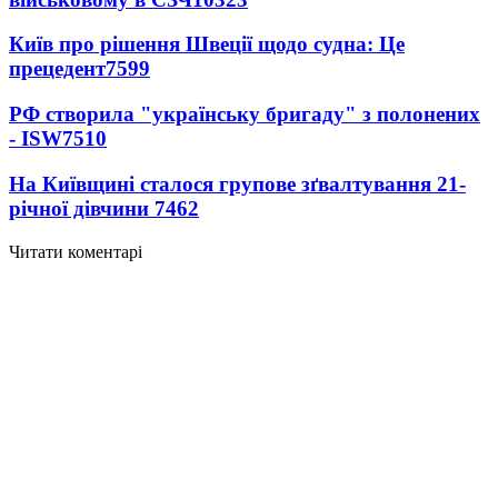
Київ про рішення Швеції щодо судна: Це
прецедент
7599
РФ створила "українську бригаду" з полонених
- ISW
7510
На Київщині сталося групове зґвалтування 21-
річної дівчини
7462
Читати коментарі