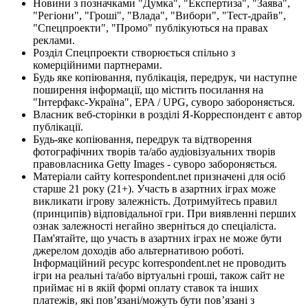
Новини з позначками "Думка", "Експертиза", "Заява",
"Регіони", "Гроші", "Влада", "Вибори", "Тест-драйв",
"Спецпроекти", "Промо" публікуються на правах
реклами.
Розділ Спецпроекти створюється спільно з
комерційними партнерами.
Будь яке копіювання, публікація, передрук, чи наступне
поширення інформації, що містить посилання на
"Інтерфакс-Україна", EPA / UPG, суворо забороняється.
Власник веб-сторінки в розділі Я-Корреспондент є автор
публікації.
Будь-яке копіювання, передрук та відтворення
фотографічних творів та/або аудіовізуальних творів
правовласника Getty Images - суворо забороняється.
Матеріали сайту korrespondent.net призначені для осіб
старше 21 року (21+). Участь в азартних іграх може
викликати ігрову залежність. Дотримуйтесь правил
(принципів) відповідальної гри. При виявленні перших
ознак залежності негайно зверніться до спеціаліста.
Пам'ятайте, що участь в азартних іграх не може бути
джерелом доходів або альтернативою роботі.
Інформаційний ресурс korrespondent.net не проводить
ігри на реальні та/або віртуальні гроші, також сайт не
приймає ні в якій формі оплату ставок та інших
платежів, які пов’язані/можуть бути пов’язані з