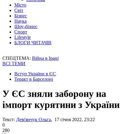
Місто
Світ
Бізнес
Наука
Шоу-бізнес
Спорт
Lifestyle
БЛОГИ ЧИТАЧІВ
СПЕЦТЕМА:
Війна в Ірані
ВСІ ТЕМИ
Вступ України в ЄС
Теракт в Барселоні
У ЄС зняли заборону на
імпорт курятини з України
Текст:
Дем'янчук Ольга
, 17 січня 2022, 23:22
0
280