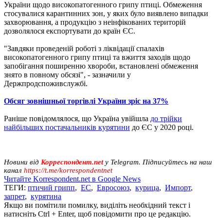
України щодо високопатогенного грипу птиці. Обмеження
стосувалися карантинних зон, у яких було виявлено випадки
захворювання, а продукцію з неінфікованих територій
дозволялося експортувати до країн ЄС.
"Завдяки проведеній роботі з ліквідації спалахів
високопатогенного грипу птиці та вжиття заходів щодо
запобігання поширенню хвороби, встановлені обмеження
знято в повному обсязі", - зазначили у
Держпродспоживслужбі.
Обсяг зовнішньої торгівлі України зріс на 37%
Раніше повідомлялося, що Україна увійшла
до трійки
найбільших постачальників курятини
до ЄС у 2020 році.
Новини від
Корреспондент.net
у Telegram. Підписуйтесь на наш
канал
https://t.me/korrespondentnet
Читайте Korrespondent.net в Google News
ТЕГИ:
птичий грипп
,
ЕС
,
Евросоюз
,
курица
,
Импорт
,
запрет
,
курятина
Якщо ви помітили помилку, виділіть необхідний текст і
натисніть Ctrl + Enter, щоб повідомити про це редакцію.