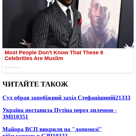
ЧИТАЙТЕ ТАКОЖ
Суд обрав запобіжний захід Стефанішиній
21333
Україна поставила Путіна перед дилемою -
ЗМІ
10351
Майора ВСП викрили на "допомозі"
військовому в СЗЧ
10323