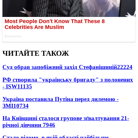
ЧИТАЙТЕ ТАКОЖ
Суд обрав запобіжний захід Стефанішиній
22224
РФ створила "українську бригаду" з полонених
- ISW
11135
Україна поставила Путіна перед дилемою -
ЗМІ
10734
На Київщині сталося групове зґвалтування 21-
річної дівчини
7946
Стало відомо, в якій області найбільше