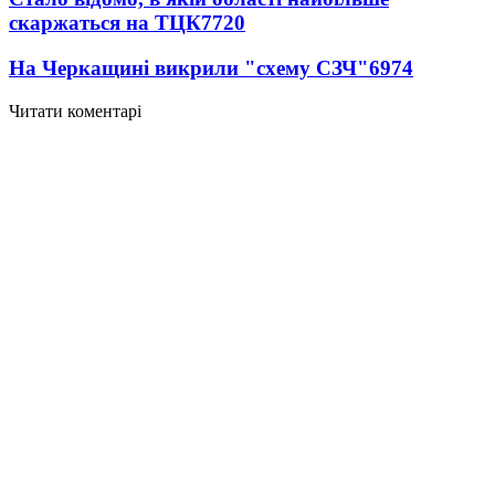
скаржаться на ТЦК
7720
На Черкащині викрили "схему СЗЧ"
6974
Читати коментарі