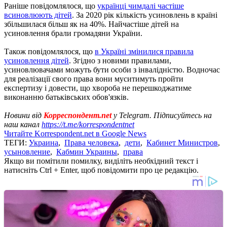
Раніше повідомлялося, що
українці чимдалі частіше
всиновлюють дітей
. За 2020 рік кількість усиновлень в країні
збільшилася більш як на 40%. Найчастіше дітей на
усиновлення брали громадяни України.
Також повідомлялося, що
в Україні змінилися правила
усиновлення дітей
. Згідно з новими правилами,
усиновлювачами можуть бути особи з інвалідністю. Водночас
для реалізації свого права вони муситимуть пройти
експертизу і довести, що хвороба не перешкоджатиме
виконанню батьківських обов'язків.
Новини від
Корреспондент.net
у Telegram. Підписуйтесь на
наш канал
https://t.me/korrespondentnet
Читайте Korrespondent.net в Google News
ТЕГИ:
Украина
,
Права человека
,
дети
,
Кабинет Министров
,
усыновление
,
Кабмин Украины
,
права
Якщо ви помітили помилку, виділіть необхідний текст і
натисніть Ctrl + Enter, щоб повідомити про це редакцію.