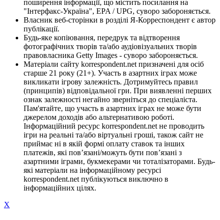
поширення інформації, що містить посилання на
"Інтерфакс-Україна", EPA / UPG, суворо забороняється.
Власник веб-сторінки в розділі Я-Корреспондент є автор
публікації.
Будь-яке копіювання, передрук та відтворення
фотографічних творів та/або аудіовізуальних творів
правовласника Getty Images - суворо забороняється.
Матеріали сайту korrespondent.net призначені для осіб
старше 21 року (21+). Участь в азартних іграх може
викликати ігрову залежність. Дотримуйтесь правил
(принципів) відповідальної гри. При виявленні перших
ознак залежності негайно зверніться до спеціаліста.
Пам'ятайте, що участь в азартних іграх не може бути
джерелом доходів або альтернативою роботі.
Інформаційний ресурс korrespondent.net не проводить
ігри на реальні та/або віртуальні гроші, також сайт не
приймає ні в якій формі оплату ставок та інших
платежів, які пов’язані/можуть бути пов’язані з
азартними іграми, букмекерами чи тоталізаторами. Будь-
які матеріали на інформаційному ресурсі
korrespondent.net публікуються виключно в
інформаційних цілях.
X