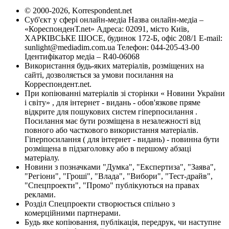
© 2000-2026, Korrespondent.net
Суб'єкт у сфері онлайн-медіа Назва онлайн-медіа –
«КореспонденТ.net» Адреса: 02091, місто Київ,
ХАРКІВСЬКЕ ШОСЕ, будинок 172-Б, офіс 208/1 E-mail:
sunlight@mediadim.com.ua
Телефон: 044-205-43-00
Ідентифікатор медіа – R40-06068
Використання будь-яких матеріалів, розміщених на
сайті, дозволяється за умови посилання на
Корреспондент.net.
При копіюванні матеріалів зі сторінки « Новини України
і світу» , для інтернет - видань - обов'язкове пряме
відкрите для пошукових систем гіперпосилання .
Посилання має бути розміщена в незалежності від
повного або часткового використання матеріалів.
Гіперпосилання ( для інтернет - видань) - повинна бути
розміщена в підзаголовку або в першому абзаці
матеріалу.
Новини з позначками "Думка", "Експертиза", "Заява",
"Регіони", "Гроші", "Влада", "Вибори", "Тест-драйв",
"Спецпроекти", "Промо" публікуються на правах
реклами.
Розділ Спецпроекти створюється спільно з
комерційними партнерами.
Будь яке копіювання, публікація, передрук, чи наступне