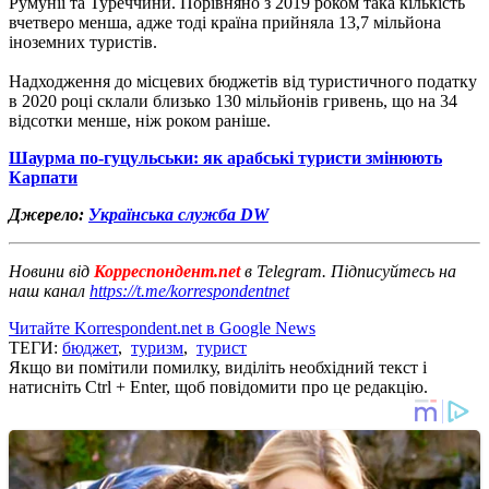
Румунії та Туреччини. Порівняно з 2019 роком така кількість
вчетверо менша, адже тоді країна прийняла 13,7 мільйона
іноземних туристів.
Надходження до місцевих бюджетів від туристичного податку
в 2020 році склали близько 130 мільйонів гривень, що на 34
відсотки менше, ніж роком раніше.
Шаурма по-гуцульськи: як арабські туристи змінюють
Карпати
Джерело:
Українська служба DW
Новини від
Корреспондент.net
в Telegram. Підписуйтесь на
наш канал
https://t.me/korrespondentnet
Читайте Korrespondent.net в Google News
ТЕГИ:
бюджет
,
туризм
,
турист
Якщо ви помітили помилку, виділіть необхідний текст і
натисніть Ctrl + Enter, щоб повідомити про це редакцію.