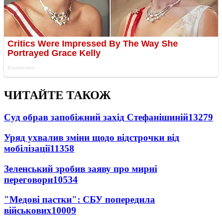
ЧИТАЙТЕ ТАКОЖ
Суд обрав запобіжний захід Стефанішиній
13279
Уряд ухвалив зміни щодо відстрочки від
мобілізації
11358
Зеленський зробив заяву про мирні
переговори
10534
"Медові пастки": СБУ попередила
військових
10009