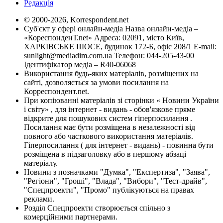
Редакція
© 2000-2026, Korrespondent.net
Суб'єкт у сфері онлайн-медіа Назва онлайн-медіа –
«КореспонденТ.net» Адреса: 02091, місто Київ,
ХАРКІВСЬКЕ ШОСЕ, будинок 172-Б, офіс 208/1 E-mail:
sunlight@mediadim.com.ua
Телефон: 044-205-43-00
Ідентифікатор медіа – R40-06068
Використання будь-яких матеріалів, розміщених на
сайті, дозволяється за умови посилання на
Корреспондент.net.
При копіюванні матеріалів зі сторінки « Новини України
і світу» , для інтернет - видань - обов'язкове пряме
відкрите для пошукових систем гіперпосилання .
Посилання має бути розміщена в незалежності від
повного або часткового використання матеріалів.
Гіперпосилання ( для інтернет - видань) - повинна бути
розміщена в підзаголовку або в першому абзаці
матеріалу.
Новини з позначками "Думка", "Експертиза", "Заява",
"Регіони", "Гроші", "Влада", "Вибори", "Тест-драйв",
"Спецпроекти", "Промо" публікуються на правах
реклами.
Розділ Спецпроекти створюється спільно з
комерційними партнерами.