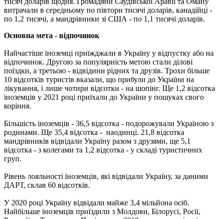
тисяч доларів щодня. Громадяни Саудівської Аравії та Оману
витрачали в середньому по півтори тисячі доларів, канадійці -
по 1,2 тисячі, а мандрівники зі США - по 1,1 тисячі доларів.
Основна мета - відпочинок
Найчастіше іноземці приїжджали в Україну у відпустку або на
відпочинок. Другою за популярність метою стали ділові
поїздки, а третьою - відвідини рідних та друзів. Трохи більше
10 відсотків туристів вказали, що прибули до України на
лікування, і лише чотири відсотки - на шопінг. Ще 1,2 відсотка
іноземців у 2021 році приїхали до України у пошуках свого
коріння.
Більшість іноземців - 36,5 відсотка - подорожували Україною з
родинами. Ще 35,4 відсотка - наодинці. 21,8 відсотка
мандрівників відвідали Україну разом з друзями, ще 5,1
відсотка - з колегами та 1,2 відсотка - у складі туристичних
груп.
Рівень лояльності іноземців, які відвідали Україну, за даними
ДАРТ, склав 60 відсотків.
У 2020 році Україну відвідали майже 3,4 мільйона осіб.
Найбільше іноземців приїздили з Молдови, Білорусі, Росії,