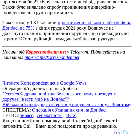
протягом доби 27 січня сепаратисти двічі відкривали вогонь.
Також було виявлено спробу проникнення диверсійно-
розвідувальної групи противника.
Тим часом, у ТКГ заявили
про зниження кількості обстрілів на
Донбасі на 75%
з кінця грудня 2021 року. Водночас не
досягнуто повного припинення порушень, що призводить до
втрат у ЗСУ та руйнації громадянської інфраструктури.
Новини від
Корреспондент.net
у Telegram. Підписуйтесь на
наш канал
https://t.me/korrespondentnet
Читайте Korrespondent.net в Google News
Операція об'єднаних сил на Донбасі
Сюжет
Кадрова політика Зеленського: кому президент
доручає "нести мир на Донбас"?
Військовий прокурор застеріг від порушень закону в Золотому
СПЕЦТЕМА:
Операція об'єднаних сил на Донбасі
ТЕГИ:
донбасс
,
сепаратисты
,
ВСУ
Якщо ви помітили помилку, виділіть необхідний текст і
натисніть Ctrl + Enter, щоб повідомити про це редакцію.