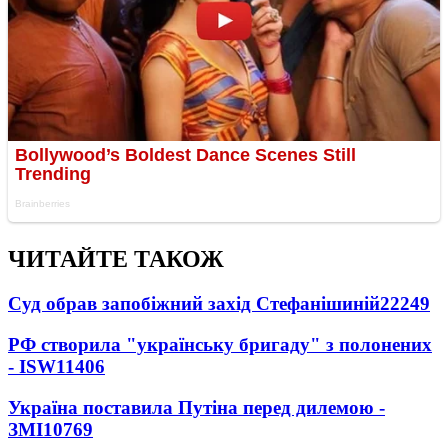
ЧИТАЙТЕ ТАКОЖ
Суд обрав запобіжний захід Стефанішиній
22249
РФ створила "українську бригаду" з полонених
- ISW
11406
Україна поставила Путіна перед дилемою -
ЗМІ
10769