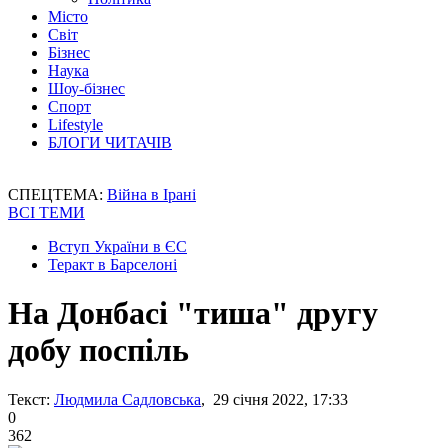
Місто
Світ
Бізнес
Наука
Шоу-бізнес
Спорт
Lifestyle
БЛОГИ ЧИТАЧІВ
СПЕЦТЕМА:
Війна в Ірані
ВСІ ТЕМИ
Вступ України в ЄС
Теракт в Барселоні
На Донбасі "тиша" другу
добу поспіль
Текст:
Людмила Садловська
, 29 січня 2022, 17:33
0
362