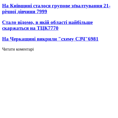
На Київщині сталося групове зґвалтування 21-
річної дівчини
7999
Стало відомо, в якій області найбільше
скаржаться на ТЦК
7770
На Черкащині викрили "схему СЗЧ"
6981
Читати коментарі