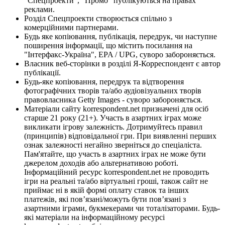
"Спецпроекти", "Промо" публікуються на правах
реклами.
Розділ Спецпроекти створюється спільно з
комерційними партнерами.
Будь яке копіювання, публікація, передрук, чи наступне
поширення інформації, що містить посилання на
"Інтерфакс-Україна", EPA / UPG, суворо забороняється.
Власник веб-сторінки в розділі Я-Корреспондент є автор
публікації.
Будь-яке копіювання, передрук та відтворення
фотографічних творів та/або аудіовізуальних творів
правовласника Getty Images - суворо забороняється.
Матеріали сайту korrespondent.net призначені для осіб
старше 21 року (21+). Участь в азартних іграх може
викликати ігрову залежність. Дотримуйтесь правил
(принципів) відповідальної гри. При виявленні перших
ознак залежності негайно зверніться до спеціаліста.
Пам'ятайте, що участь в азартних іграх не може бути
джерелом доходів або альтернативою роботі.
Інформаційний ресурс korrespondent.net не проводить
ігри на реальні та/або віртуальні гроші, також сайт не
приймає ні в якій формі оплату ставок та інших
платежів, які пов’язані/можуть бути пов’язані з
азартними іграми, букмекерами чи тоталізаторами. Будь-
які матеріали на інформаційному ресурсі