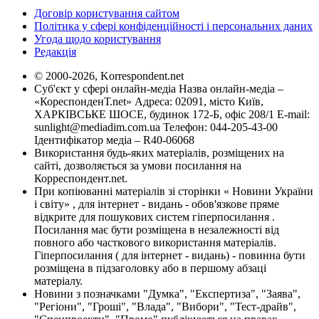
Договір користування сайтом
Політика у сфері конфіденційності і персональних даних
Угода щодо користування
Редакція
© 2000-2026, Korrespondent.net
Суб'єкт у сфері онлайн-медіа Назва онлайн-медіа –
«КореспонденТ.net» Адреса: 02091, місто Київ,
ХАРКІВСЬКЕ ШОСЕ, будинок 172-Б, офіс 208/1 E-mail:
sunlight@mediadim.com.ua
Телефон: 044-205-43-00
Ідентифікатор медіа – R40-06068
Використання будь-яких матеріалів, розміщених на
сайті, дозволяється за умови посилання на
Корреспондент.net.
При копіюванні матеріалів зі сторінки « Новини України
і світу» , для інтернет - видань - обов'язкове пряме
відкрите для пошукових систем гіперпосилання .
Посилання має бути розміщена в незалежності від
повного або часткового використання матеріалів.
Гіперпосилання ( для інтернет - видань) - повинна бути
розміщена в підзаголовку або в першому абзаці
матеріалу.
Новини з позначками "Думка", "Експертиза", "Заява",
"Регіони", "Гроші", "Влада", "Вибори", "Тест-драйв",