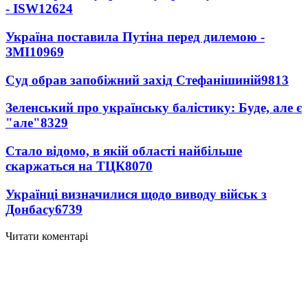
- ISW
12624
Україна поставила Путіна перед дилемою -
ЗМІ
10969
Суд обрав запобіжний захід Стефанішиній
9813
Зеленський про українську балістику: Буде, але є
"але"
8329
Стало відомо, в якій області найбільше
скаржаться на ТЦК
8070
Українці визначилися щодо виводу військ з
Донбасу
6739
Читати коментарі