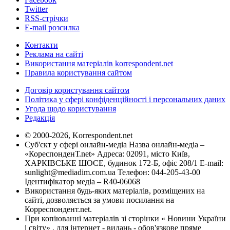
Twitter
RSS-стрічки
E-mail розсилка
Контакти
Реклама на сайті
Використання матеріалів korrespondent.net
Правила користування сайтом
Договір користування сайтом
Політика у сфері конфіденційності і персональних даних
Угода щодо користування
Редакція
© 2000-2026, Korrespondent.net
Суб'єкт у сфері онлайн-медіа Назва онлайн-медіа –
«КореспонденТ.net» Адреса: 02091, місто Київ,
ХАРКІВСЬКЕ ШОСЕ, будинок 172-Б, офіс 208/1 E-mail:
sunlight@mediadim.com.ua
Телефон: 044-205-43-00
Ідентифікатор медіа – R40-06068
Використання будь-яких матеріалів, розміщених на
сайті, дозволяється за умови посилання на
Корреспондент.net.
При копіюванні матеріалів зі сторінки « Новини України
і світу» , для інтернет - видань - обов'язкове пряме