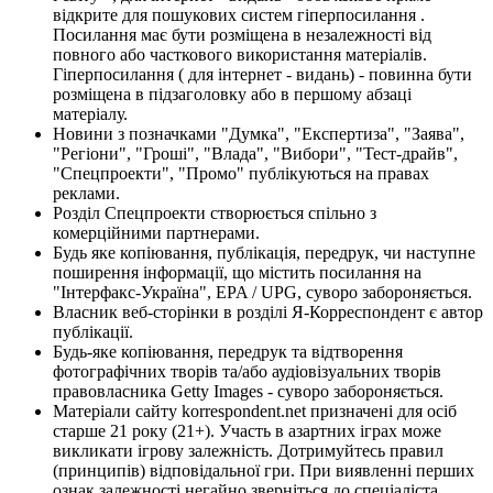
відкрите для пошукових систем гіперпосилання .
Посилання має бути розміщена в незалежності від
повного або часткового використання матеріалів.
Гіперпосилання ( для інтернет - видань) - повинна бути
розміщена в підзаголовку або в першому абзаці
матеріалу.
Новини з позначками "Думка", "Експертиза", "Заява",
"Регіони", "Гроші", "Влада", "Вибори", "Тест-драйв",
"Спецпроекти", "Промо" публікуються на правах
реклами.
Розділ Спецпроекти створюється спільно з
комерційними партнерами.
Будь яке копіювання, публікація, передрук, чи наступне
поширення інформації, що містить посилання на
"Інтерфакс-Україна", EPA / UPG, суворо забороняється.
Власник веб-сторінки в розділі Я-Корреспондент є автор
публікації.
Будь-яке копіювання, передрук та відтворення
фотографічних творів та/або аудіовізуальних творів
правовласника Getty Images - суворо забороняється.
Матеріали сайту korrespondent.net призначені для осіб
старше 21 року (21+). Участь в азартних іграх може
викликати ігрову залежність. Дотримуйтесь правил
(принципів) відповідальної гри. При виявленні перших
ознак залежності негайно зверніться до спеціаліста.