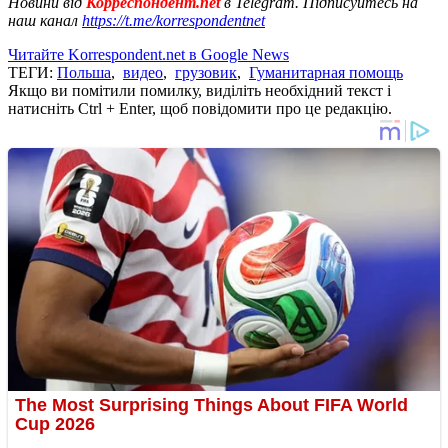
Новини від
Корреспондент.net
в Telegram. Підписуйтесь на
наш канал
https://t.me/korrespondentnet
Читайте Korrespondent.net в Google News
ТЕГИ:
Польша
,
видео
,
грузовик
,
Гуманитарная помощь
Якщо ви помітили помилку, виділіть необхідний текст і
натисніть Ctrl + Enter, щоб повідомити про це редакцію.