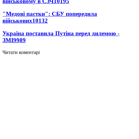
військовому в СЗЧ
10195
"Медові пастки": СБУ попередила
військових
10132
Україна поставила Путіна перед дилемою -
ЗМІ
9989
Читати коментарі