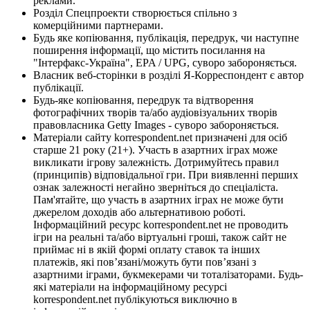
реклами.
Розділ Спецпроекти створюється спільно з
комерційними партнерами.
Будь яке копіювання, публікація, передрук, чи наступне
поширення інформації, що містить посилання на
"Інтерфакс-Україна", EPA / UPG, суворо забороняється.
Власник веб-сторінки в розділі Я-Корреспондент є автор
публікації.
Будь-яке копіювання, передрук та відтворення
фотографічних творів та/або аудіовізуальних творів
правовласника Getty Images - суворо забороняється.
Матеріали сайту korrespondent.net призначені для осіб
старше 21 року (21+). Участь в азартних іграх може
викликати ігрову залежність. Дотримуйтесь правил
(принципів) відповідальної гри. При виявленні перших
ознак залежності негайно зверніться до спеціаліста.
Пам'ятайте, що участь в азартних іграх не може бути
джерелом доходів або альтернативою роботі.
Інформаційний ресурс korrespondent.net не проводить
ігри на реальні та/або віртуальні гроші, також сайт не
приймає ні в якій формі оплату ставок та інших
платежів, які пов’язані/можуть бути пов’язані з
азартними іграми, букмекерами чи тоталізаторами. Будь-
які матеріали на інформаційному ресурсі
korrespondent.net публікуються виключно в