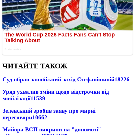
ЧИТАЙТЕ ТАКОЖ
Суд обрав запобіжний захід Стефанішиній
18226
Уряд ухвалив зміни щодо відстрочки від
мобілізації
11539
Зеленський зробив заяву про мирні
переговори
10662
Майора ВСП викрили на "допомозі"