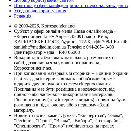
Договір користування сайтом
Політика у сфері конфіденційності і персональних даних
Угода щодо користування
Редакція
© 2000-2026, Korrespondent.net
Суб'єкт у сфері онлайн-медіа Назва онлайн-медіа –
«КореспонденТ.net» Адреса: 02091, місто Київ,
ХАРКІВСЬКЕ ШОСЕ, будинок 172-Б, офіс 208/1 E-mail:
sunlight@mediadim.com.ua
Телефон: 044-205-43-00
Ідентифікатор медіа – R40-06068
Використання будь-яких матеріалів, розміщених на
сайті, дозволяється за умови посилання на
Корреспондент.net.
При копіюванні матеріалів зі сторінки « Новини України
і світу» , для інтернет - видань - обов'язкове пряме
відкрите для пошукових систем гіперпосилання .
Посилання має бути розміщена в незалежності від
повного або часткового використання матеріалів.
Гіперпосилання ( для інтернет - видань) - повинна бути
розміщена в підзаголовку або в першому абзаці
матеріалу.
Новини з позначками "Думка", "Експертиза", "Заява",
"Регіони", "Гроші", "Влада", "Вибори", "Тест-драйв",
"Спецпроекти", "Промо" публікуються на правах