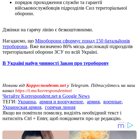
порядок проходження служби та гарантії
військовослужбовців підрозділів Сил територіальної
оборони.
Дзвінки на гарячу лінію є безкоштовними.
Нагадаємо, що
Міноборони сформує понад 150 батальйонів
тероборони
. Вже визначено 86% місць дислокації підрозділів
територіальної оборони ЗСУ по всій Україні.
В Україні набув чинності Закон про тероборону
Новини від
Корреспондент.net
у Telegram. Підписуйтесь на наш
канал
https://t.me/korrespondentnet
Читайте Korrespondent.net в Google News
ТЕГИ:
Украина
,
армия и вооружение
,
армия
,
военные
,
Украинская армия
,
горячая линия
Якщо ви помітили помилку, виділіть необхідний текст і
натисніть Ctrl + Enter, щоб повідомити про це редакцію.