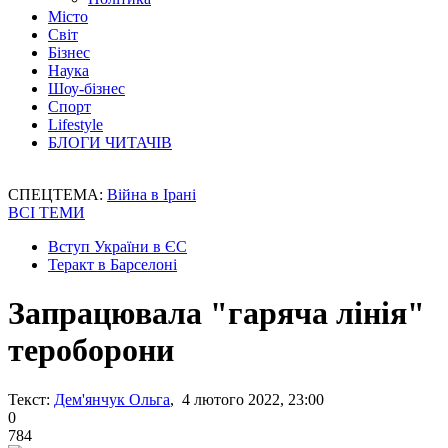
Місто
Світ
Бізнес
Наука
Шоу-бізнес
Спорт
Lifestyle
БЛОГИ ЧИТАЧІВ
СПЕЦТЕМА:
Війна в Ірані
ВСІ ТЕМИ
Вступ України в ЄС
Теракт в Барселоні
Запрацювала "гаряча лінія"
тероборони
Текст:
Дем'янчук Ольга
, 4 лютого 2022, 23:00
0
784