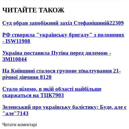
ЧИТАЙТЕ ТАКОЖ
Суд обрав запобіжний захід Стефанішиній
22309
РФ створила "українську бригаду" з полонених
- ISW
11908
Україна поставила Путіна перед дилемою -
ЗМІ
10844
На Київщині сталося групове зґвалтування 21-
річної дівчини
8120
Стало відомо, в якій області найбільше
скаржаться на ТЦК
7903
Зеленський про українську балістику: Буде, але є
"але"
7143
Читати коментарі