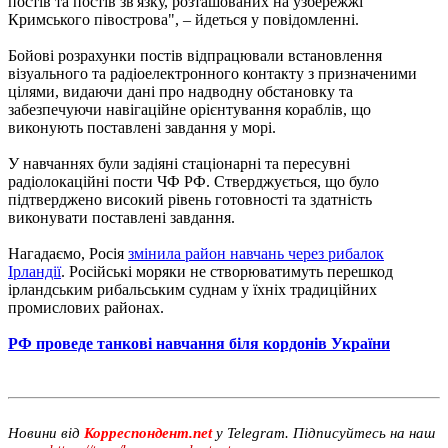
постів та постів зв'язку, розташованих на узбережжі
Кримського півострова", – йдеться у повідомленні.
Бойові розрахунки постів відпрацювали встановлення
візуального та радіоелектронного контакту з призначеними
цілями, видаючи дані про надводну обстановку та
забезпечуючи навігаційне орієнтування кораблів, що
виконують поставлені завдання у морі.
У навчаннях були задіяні стаціонарні та пересувні
радіолокаційні пости ЧФ РФ. Стверджується, що було
підтверджено високий рівень готовності та здатність
виконувати поставлені завдання.
Нагадаємо, Росія
змінила район навчань через рибалок
Ірландії
. Російські моряки не створюватимуть перешкод
ірландським рибальським суднам у їхніх традиційних
промислових районах.
РФ проведе танкові навчання біля кордонів України
Новини від
Корреспондент.net
у Telegram. Підписуйтесь на наш