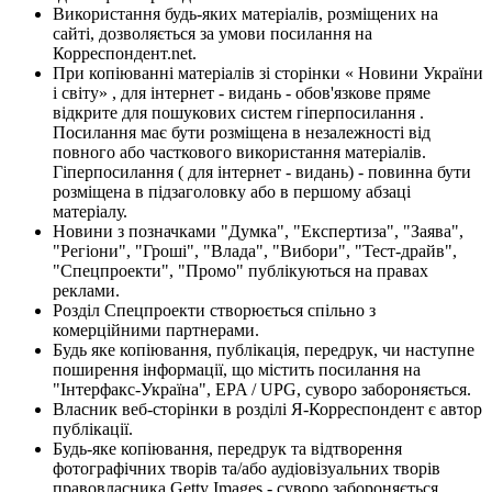
Використання будь-яких матеріалів, розміщених на
сайті, дозволяється за умови посилання на
Корреспондент.net.
При копіюванні матеріалів зі сторінки « Новини України
і світу» , для інтернет - видань - обов'язкове пряме
відкрите для пошукових систем гіперпосилання .
Посилання має бути розміщена в незалежності від
повного або часткового використання матеріалів.
Гіперпосилання ( для інтернет - видань) - повинна бути
розміщена в підзаголовку або в першому абзаці
матеріалу.
Новини з позначками "Думка", "Експертиза", "Заява",
"Регіони", "Гроші", "Влада", "Вибори", "Тест-драйв",
"Спецпроекти", "Промо" публікуються на правах
реклами.
Розділ Спецпроекти створюється спільно з
комерційними партнерами.
Будь яке копіювання, публікація, передрук, чи наступне
поширення інформації, що містить посилання на
"Інтерфакс-Україна", EPA / UPG, суворо забороняється.
Власник веб-сторінки в розділі Я-Корреспондент є автор
публікації.
Будь-яке копіювання, передрук та відтворення
фотографічних творів та/або аудіовізуальних творів
правовласника Getty Images - суворо забороняється.