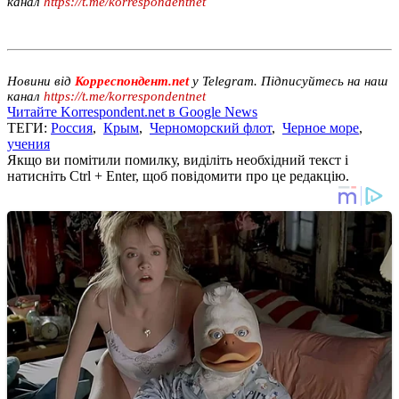
канал
https://t.me/korrespondentnet
Новини від
Корреспондент.net
у Telegram. Підписуйтесь на наш
канал
https://t.me/korrespondentnet
Читайте Korrespondent.net в Google News
ТЕГИ:
Россия
,
Крым
,
Черноморский флот
,
Черное море
,
учения
Якщо ви помітили помилку, виділіть необхідний текст і
натисніть Ctrl + Enter, щоб повідомити про це редакцію.