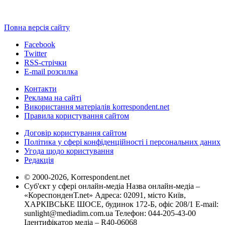
Повна версія сайту
Facebook
Twitter
RSS-стрічки
E-mail розсилка
Контакти
Реклама на сайті
Використання матеріалів korrespondent.net
Правила користування сайтом
Договір користування сайтом
Політика у сфері конфіденційності і персональних даних
Угода щодо користування
Редакція
© 2000-2026, Korrespondent.net
Суб'єкт у сфері онлайн-медіа Назва онлайн-медіа –
«КореспонденТ.net» Адреса: 02091, місто Київ,
ХАРКІВСЬКЕ ШОСЕ, будинок 172-Б, офіс 208/1 E-mail:
sunlight@mediadim.com.ua
Телефон: 044-205-43-00
Ідентифікатор медіа – R40-06068