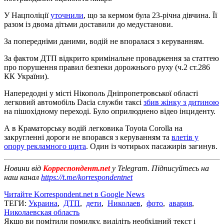
У Нацполіції
уточнили
, що за кермом була 23-річна дівчина. Її
разом із двома дітьми доставили до медустанови.
За попередніми даними, водій не впоралася з керуванням.
За фактом ДТП відкрито кримінальне провадження за статтею
про порушення правил безпеки дорожнього руху (ч.2 ст.286
КК України).
Напередодні у місті Нікополь Дніпропетровської області
легковий автомобіль Dacia служби таксі
збив жінку з дитиною
на пішохідному переході. Було оприлюднено відео інциденту.
А в Краматорську водій легковика Toyota Corolla на
закругленні дороги не впорався з керуванням та
влетів у
опору рекламного щита
. Один із чотирьох пасажирів загинув.
Новини від
Корреспондент.net
у Telegram. Підписуйтесь на
наш канал
https://t.me/korrespondentnet
Читайте Korrespondent.net в Google News
ТЕГИ:
Украина
,
ДТП
,
дети
,
Николаев
,
фото
,
авария
,
Николаевская область
Якщо ви помітили помилку, виділіть необхідний текст і