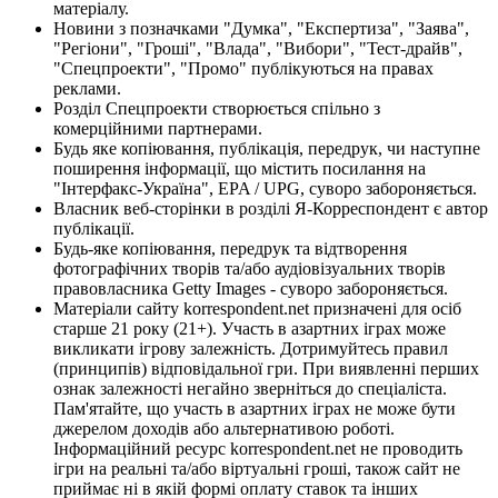
матеріалу.
Новини з позначками "Думка", "Експертиза", "Заява",
"Регіони", "Гроші", "Влада", "Вибори", "Тест-драйв",
"Спецпроекти", "Промо" публікуються на правах
реклами.
Розділ Спецпроекти створюється спільно з
комерційними партнерами.
Будь яке копіювання, публікація, передрук, чи наступне
поширення інформації, що містить посилання на
"Інтерфакс-Україна", EPA / UPG, суворо забороняється.
Власник веб-сторінки в розділі Я-Корреспондент є автор
публікації.
Будь-яке копіювання, передрук та відтворення
фотографічних творів та/або аудіовізуальних творів
правовласника Getty Images - суворо забороняється.
Матеріали сайту korrespondent.net призначені для осіб
старше 21 року (21+). Участь в азартних іграх може
викликати ігрову залежність. Дотримуйтесь правил
(принципів) відповідальної гри. При виявленні перших
ознак залежності негайно зверніться до спеціаліста.
Пам'ятайте, що участь в азартних іграх не може бути
джерелом доходів або альтернативою роботі.
Інформаційний ресурс korrespondent.net не проводить
ігри на реальні та/або віртуальні гроші, також сайт не
приймає ні в якій формі оплату ставок та інших