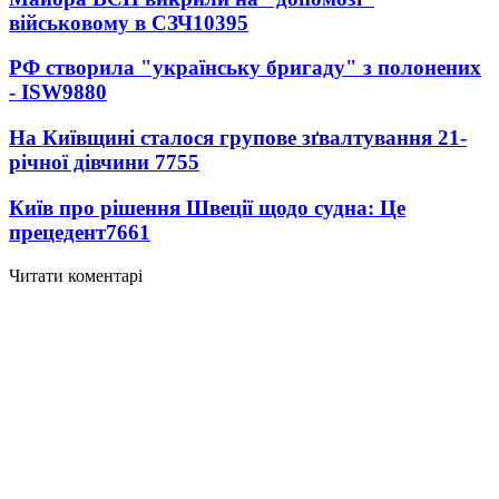
військовому в СЗЧ
10395
РФ створила "українську бригаду" з полонених
- ISW
9880
На Київщині сталося групове зґвалтування 21-
річної дівчини
7755
Київ про рішення Швеції щодо судна: Це
прецедент
7661
Читати коментарі