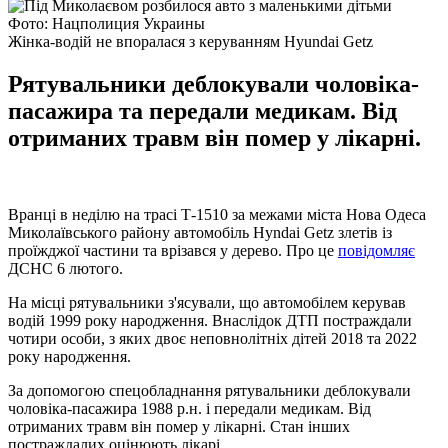
Фото: Нацполиция Украины
Жінка-водій не впоралася з керуванням Hyundai Getz
Рятувальники деблокували чоловіка-
пасажира та передали медикам. Від
отриманих травм він помер у лікарні.
Вранці в неділю на трасі Т-1510 за межами міста Нова Одеса
Миколаївського району автомобіль Hyndai Getz злетів із
проїжджої частини та врізався у дерево. Про це
повідомляє
ДСНС 6 лютого.
На місці рятувальники з'ясували, що автомобілем керував
водій 1999 року народження. Внаслідок ДТП постраждали
чотири особи, з яких двоє неповнолітніх дітей 2018 та 2022
року народження.
За допомогою спецобладнання рятувальники деблокували
чоловіка-пасажира 1988 р.н. і передали медикам. Від
отриманих травм він помер у лікарні. Стан інших
постраждалих оцінюють лікарі.