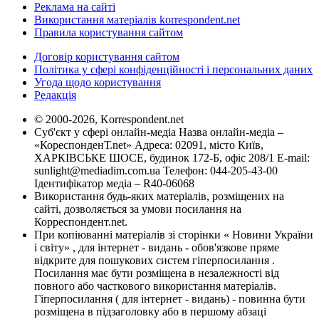
Реклама на сайті
Використання матеріалів korrespondent.net
Правила користування сайтом
Договір користування сайтом
Політика у сфері конфіденційності і персональних даних
Угода щодо користування
Редакція
© 2000-2026, Korrespondent.net
Суб'єкт у сфері онлайн-медіа Назва онлайн-медіа –
«КореспонденТ.net» Адреса: 02091, місто Київ,
ХАРКІВСЬКЕ ШОСЕ, будинок 172-Б, офіс 208/1 E-mail:
sunlight@mediadim.com.ua
Телефон: 044-205-43-00
Ідентифікатор медіа – R40-06068
Використання будь-яких матеріалів, розміщених на
сайті, дозволяється за умови посилання на
Корреспондент.net.
При копіюванні матеріалів зі сторінки « Новини України
і світу» , для інтернет - видань - обов'язкове пряме
відкрите для пошукових систем гіперпосилання .
Посилання має бути розміщена в незалежності від
повного або часткового використання матеріалів.
Гіперпосилання ( для інтернет - видань) - повинна бути
розміщена в підзаголовку або в першому абзаці