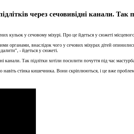
ідлітків через сечовивідні канали. Так п
тних кульок у сечовому міхурі. Про це йдеться у сюжеті місцевог
евими органами, внаслідок чого у сечових міхурах дітей опинили
далити", - йдеться у сюжеті.
ні канали. Так підлітки хотіли посилити почуття під час мастурба
 навіть стінка кишечника. Вони скріплюються, і це вже проблема