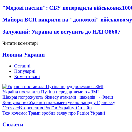
"Медові пастки": СБУ попередила військових
100
Майора ВСП викрили на "допомозі" військовому
Залужний: Україна не вступить до НАТО
8607
Читати коментарі
Новини України
Останні
Популярні
Коментовані
Україна поставила Путіна перед дилемою - ЗМІ
Шахраї погрожують бізнесу атаками "шахедів" - Флеш
Консульство України прокоментувало напад у Гданську
Сюжет
Вторгнення Росії в Україну. Онлайн
Теж хочемо: Трамп зробив заяву про Patriot Україні
Сюжети