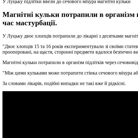
У Луцьку підлітки ввели до сечового міхура магнітні кульки
Магнітні кульки потрапили в організм п
час мастурбації.
У Луцьку двоє хлопців потрапили до лікарні з десятками магні
"Двоє хлопців 15 та 16 років експериментували зі своїми стат
прооперовані, на щастя, сторонні предмети вдалося безпечно ви
Магнітні кульки потрапили в організм підлітків через сечовивід
"Між цими кульками може потрапити стінка сечового міхура або
За словами лікарів, подібні випадки не такі вже й рідкісні.