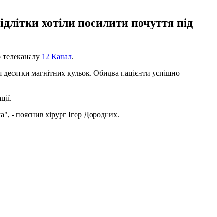
ідлітки хотіли посилити почуття під
о телеканалу
12 Канал
.
ся десятки магнітних кульок. Обидва пацієнти успішно
ції.
", - пояснив хірург Ігор Дородних.