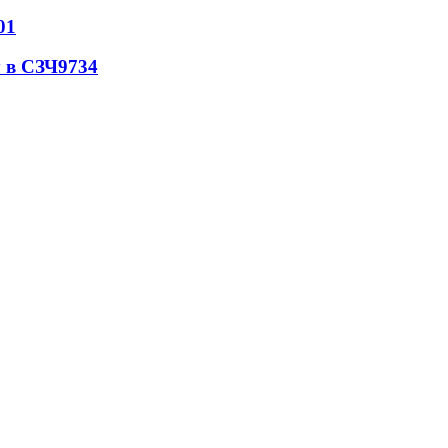
01
 в СЗЧ
9734