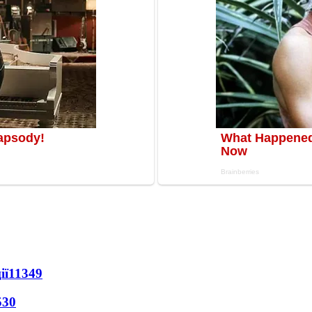
ії
11349
530