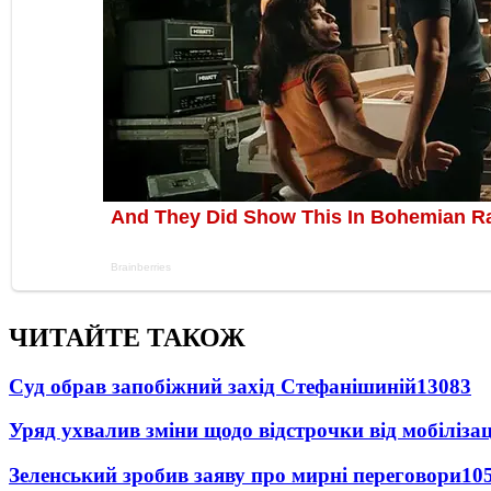
ЧИТАЙТЕ ТАКОЖ
Суд обрав запобіжний захід Стефанішиній
13083
Уряд ухвалив зміни щодо відстрочки від мобілізац
Зеленський зробив заяву про мирні переговори
10