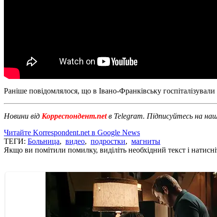
Раніше повідомлялося, що в Івано-Франківську госпіталізували 
Новини від
Корреспондент.net
в Telegram. Підписуйтесь на на
Читайте Korrespondent.net в Google News
ТЕГИ:
Больница
,
видео
,
подростки
,
магниты
Якщо ви помітили помилку, виділіть необхідний текст і натисніт