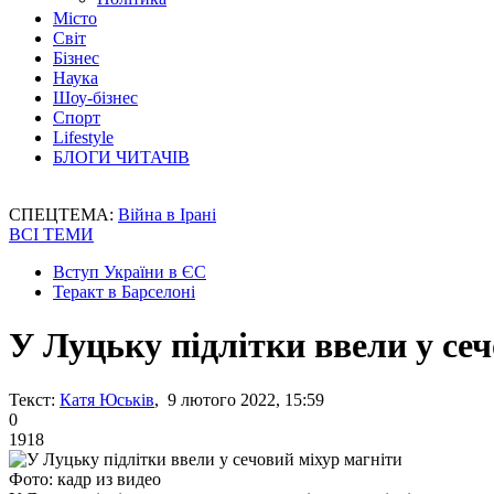
Місто
Світ
Бізнес
Наука
Шоу-бізнес
Спорт
Lifestyle
БЛОГИ ЧИТАЧІВ
СПЕЦТЕМА:
Війна в Ірані
ВСІ ТЕМИ
Вступ України в ЄС
Теракт в Барселоні
У Луцьку підлітки ввели у се
Текст:
Катя Юськів
, 9 лютого 2022, 15:59
0
1918
Фото: кадр из видео