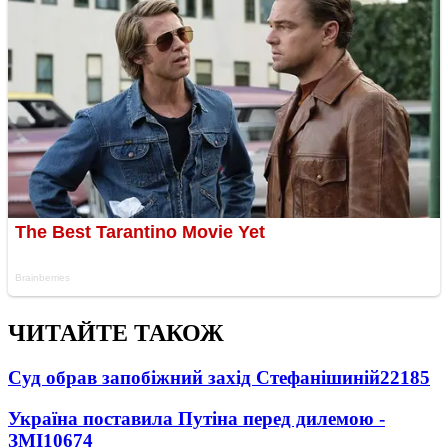
ЧИТАЙТЕ ТАКОЖ
Суд обрав запобіжний захід Стефанішиній
22185
Україна поставила Путіна перед дилемою -
ЗМІ
10674