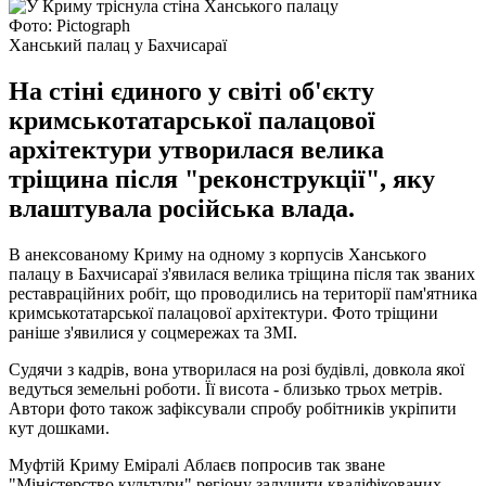
Фото: Pictograph
Ханський палац у Бахчисараї
На стіні єдиного у світі об'єкту
кримськотатарської палацової
архітектури утворилася велика
тріщина після "реконструкції", яку
влаштувала російська влада.
В анексованому Криму на одному з корпусів Ханського
палацу в Бахчисараї з'явилася велика тріщина після так званих
реставраційних робіт, що проводились на території пам'ятника
кримськотатарської палацової архітектури. Фото тріщини
раніше з'явилися у соцмережах та ЗМІ.
Судячи з кадрів, вона утворилася на розі будівлі, довкола якої
ведуться земельні роботи. Її висота - близько трьох метрів.
Автори фото також зафіксували спробу робітників укріпити
кут дошками.
Муфтій Криму Еміралі Аблаєв попросив так зване
"Міністерство культури" регіону залучити кваліфікованих