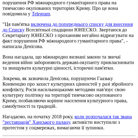
порушення РФ міжнародного гуманітарного права на
тимчасово окупованих територіях Криму. Про це вона
повідомила у
Telegram
.
"Ця пам'ятка
включена до попереднього списку для внесення
до Списку
Всесвітньої спадщини ЮНЕСКО. Звертаюся до
Секретаріату ЮНЕСКО з проханням негайно відреагувати на
факт порушення РФ міжнародного гуманітарного права", -
написала Денісова.
Вона нагадала, що міжнародно визнані закони та звичаї
ведення війни забороняють державі-окупанту привласнювати
та знищувати культурні цінності, історичні пам'ятки.
Зокрема, як зазначила Денісова, порушуючи Гаазьку
Конвенцію про захист культурних цінностей у разі збройного
конфлікту, Росія насильницькими методами нав'язує свою
культурну політику на території тимчасово окупованого
Криму, позбавляючи корінне населення культурного права,
самобутності та традицій.
Нагадаємо, на початку 2018 року,
коли розпочалася так звана
"реставрація" Ханського палацу,
активісти виступили з
протестом у соцмережах, вимагаючи її зупинки.