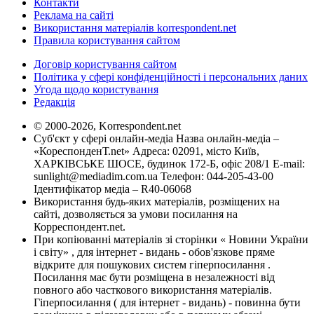
Контакти
Реклама на сайті
Використання матеріалів korrespondent.net
Правила користування сайтом
Договір користування сайтом
Політика у сфері конфіденційності і персональних даних
Угода щодо користування
Редакція
© 2000-2026, Korrespondent.net
Суб'єкт у сфері онлайн-медіа Назва онлайн-медіа –
«КореспонденТ.net» Адреса: 02091, місто Київ,
ХАРКІВСЬКЕ ШОСЕ, будинок 172-Б, офіс 208/1 E-mail:
sunlight@mediadim.com.ua
Телефон: 044-205-43-00
Ідентифікатор медіа – R40-06068
Використання будь-яких матеріалів, розміщених на
сайті, дозволяється за умови посилання на
Корреспондент.net.
При копіюванні матеріалів зі сторінки « Новини України
і світу» , для інтернет - видань - обов'язкове пряме
відкрите для пошукових систем гіперпосилання .
Посилання має бути розміщена в незалежності від
повного або часткового використання матеріалів.
Гіперпосилання ( для інтернет - видань) - повинна бути