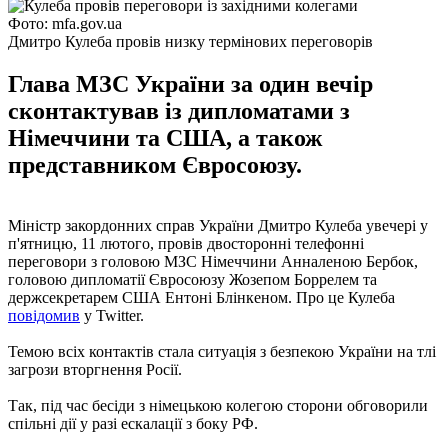
Фото: mfa.gov.ua
Дмитро Кулеба провів низку термінових переговорів
Глава МЗС України за один вечір
сконтактував із дипломатами з
Німеччини та США, а також
представником Євросоюзу.
Міністр закордонних справ України Дмитро Кулеба увечері у
п'ятницю, 11 лютого, провів двосторонні телефонні
переговори з головою МЗС Німеччини Анналеною Бербок,
головою дипломатії Євросоюзу Жозепом Боррелем та
держсекретарем США Ентоні Блінкеном. Про це Кулеба
повідомив
у Twitter.
Темою всіх контактів стала ситуація з безпекою України на тлі
загрози вторгнення Росії.
Так, під час бесіди з німецькою колегою сторони обговорили
спільні дії у разі ескалації з боку РФ.