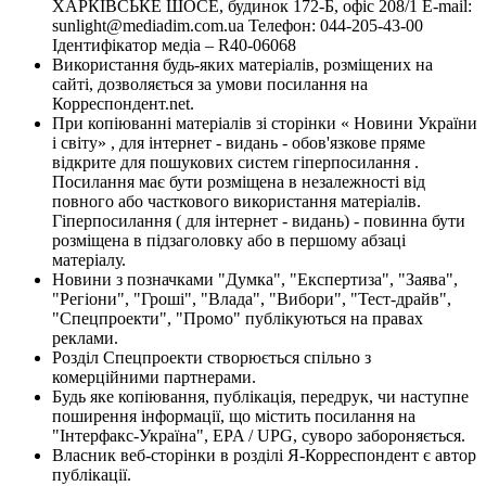
ХАРКІВСЬКЕ ШОСЕ, будинок 172-Б, офіс 208/1 E-mail:
sunlight@mediadim.com.ua
Телефон: 044-205-43-00
Ідентифікатор медіа – R40-06068
Використання будь-яких матеріалів, розміщених на
сайті, дозволяється за умови посилання на
Корреспондент.net.
При копіюванні матеріалів зі сторінки « Новини України
і світу» , для інтернет - видань - обов'язкове пряме
відкрите для пошукових систем гіперпосилання .
Посилання має бути розміщена в незалежності від
повного або часткового використання матеріалів.
Гіперпосилання ( для інтернет - видань) - повинна бути
розміщена в підзаголовку або в першому абзаці
матеріалу.
Новини з позначками "Думка", "Експертиза", "Заява",
"Регіони", "Гроші", "Влада", "Вибори", "Тест-драйв",
"Спецпроекти", "Промо" публікуються на правах
реклами.
Розділ Спецпроекти створюється спільно з
комерційними партнерами.
Будь яке копіювання, публікація, передрук, чи наступне
поширення інформації, що містить посилання на
"Інтерфакс-Україна", EPA / UPG, суворо забороняється.
Власник веб-сторінки в розділі Я-Корреспондент є автор
публікації.