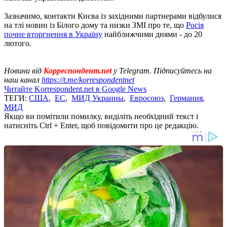
Зазначимо, контакти Києва із західними партнерами відбулися
на тлі новин із Білого дому та низки ЗМІ про те, що
Росія
почне вторгнення в Україну
найближчими днями - до 20
лютого.
Новини від
Корреспондент.net
у Telegram. Підписуйтесь на
наш канал
https://t.me/korrespondentnet
Читайте Korrespondent.net в Google News
ТЕГИ:
США
,
ЕС
,
МИД Украины
,
Евросоюз
,
Германия
,
МИД
Якщо ви помітили помилку, виділіть необхідний текст і
натисніть Ctrl + Enter, щоб повідомити про це редакцію.