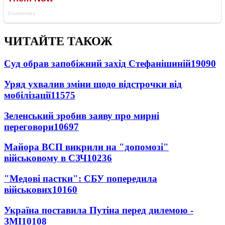
ЧИТАЙТЕ ТАКОЖ
Суд обрав запобіжний захід Стефанішиній
19090
Уряд ухвалив зміни щодо відстрочки від
мобілізації
11575
Зеленський зробив заяву про мирні
переговори
10697
Майора ВСП викрили на "допомозі"
військовому в СЗЧ
10236
"Медові пастки": СБУ попередила
військових
10160
Україна поставила Путіна перед дилемою -
ЗМІ
10108