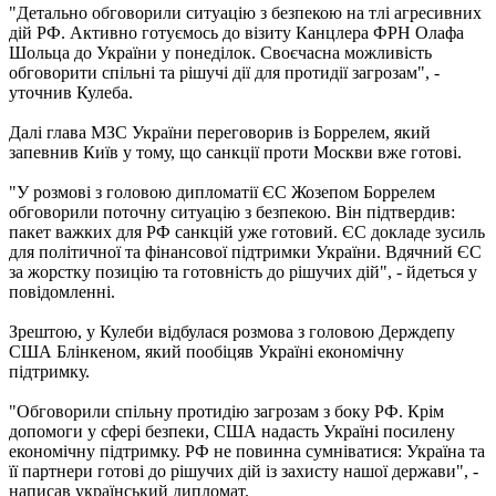
"Детально обговорили ситуацію з безпекою на тлі агресивних
дій РФ. Активно готуємось до візиту Канцлера ФРН Олафа
Шольца до України у понеділок. Своєчасна можливість
обговорити спільні та рішучі дії для протидії загрозам", -
уточнив Кулеба.
Далі глава МЗС України переговорив із Боррелем, який
запевнив Київ у тому, що санкції проти Москви вже готові.
"У розмові з головою дипломатії ЄС Жозепом Боррелем
обговорили поточну ситуацію з безпекою. Він підтвердив:
пакет важких для РФ санкцій уже готовий. ЄС докладе зусиль
для політичної та фінансової підтримки України. Вдячний ЄС
за жорстку позицію та готовність до рішучих дій", - йдеться у
повідомленні.
Зрештою, у Кулеби відбулася розмова з головою Держдепу
США Блінкеном, який пообіцяв Україні економічну
підтримку.
"Обговорили спільну протидію загрозам з боку РФ. Крім
допомоги у сфері безпеки, США надасть Україні посилену
економічну підтримку. РФ не повинна сумніватися: Україна та
її партнери готові до рішучих дій із захисту нашої держави", -
написав український дипломат.