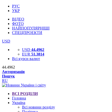
РУС
УКР
ВІДЕО
ФОТО
НАЙПОПУЛЯРНІШІ
СПЕЦПРОЕКТИ
USD
USD
44.4962
EUR
51.3814
Всі курси валют
44.4962
Авторизація
Пошук
RU
ВСІ РОЗДІЛИ
Головна
Україна
Всі новини розділу
Політика