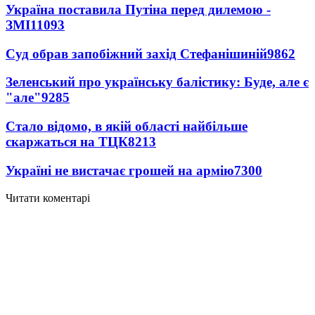
Україна поставила Путіна перед дилемою -
ЗМІ
11093
Суд обрав запобіжний захід Стефанішиній
9862
Зеленський про українську балістику: Буде, але є
"але"
9285
Стало відомо, в якій області найбільше
скаржаться на ТЦК
8213
Україні не вистачає грошей на армію
7300
Читати коментарі