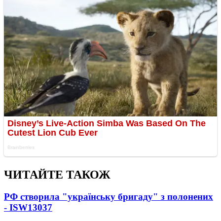
ЧИТАЙТЕ ТАКОЖ
РФ створила "українську бригаду" з полонених
- ISW
13037