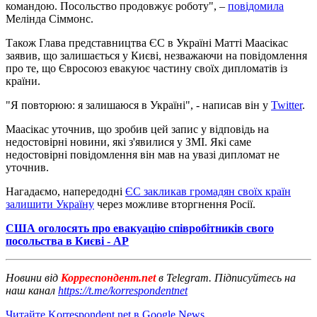
командою. Посольство продовжує роботу", –
повідомила
Мелінда Сіммонс.
Також Глава представництва ЄС в Україні Матті Маасікас
заявив, що залишається у Києві, незважаючи на повідомлення
про те, що Євросоюз евакуює частину своїх дипломатів із
країни.
"Я повторюю: я залишаюся в Україні", - написав він у
Twitter
.
Маасікас уточнив, що зробив цей запис у відповідь на
недостовірні новини, які з'явилися у ЗМІ. Які саме
недостовірні повідомлення він мав на увазі дипломат не
уточнив.
Нагадаємо, напередодні
ЄС закликав громадян своїх країн
залишити Україну
через можливе вторгнення Росії.
США оголосять про евакуацію співробітників свого
посольства в Києві - АР
Новини від
Корреспондент.net
в Telegram. Підписуйтесь на
наш канал
https://t.me/korrespondentnet
Читайте Korrespondent.net в Google News