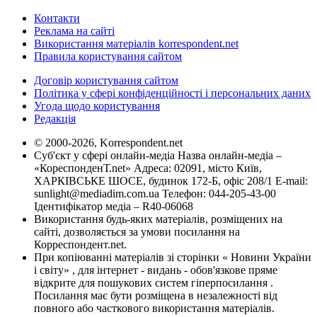
Контакти
Реклама на сайті
Використання матеріалів korrespondent.net
Правила користування сайтом
Договір користування сайтом
Політика у сфері конфіденційності і персональних даних
Угода щодо користування
Редакція
© 2000-2026, Korrespondent.net
Суб'єкт у сфері онлайн-медіа Назва онлайн-медіа –
«КореспонденТ.net» Адреса: 02091, місто Київ,
ХАРКІВСЬКЕ ШОСЕ, будинок 172-Б, офіс 208/1 E-mail:
sunlight@mediadim.com.ua
Телефон: 044-205-43-00
Ідентифікатор медіа – R40-06068
Використання будь-яких матеріалів, розміщених на
сайті, дозволяється за умови посилання на
Корреспондент.net.
При копіюванні матеріалів зі сторінки « Новини України
і світу» , для інтернет - видань - обов'язкове пряме
відкрите для пошукових систем гіперпосилання .
Посилання має бути розміщена в незалежності від
повного або часткового використання матеріалів.