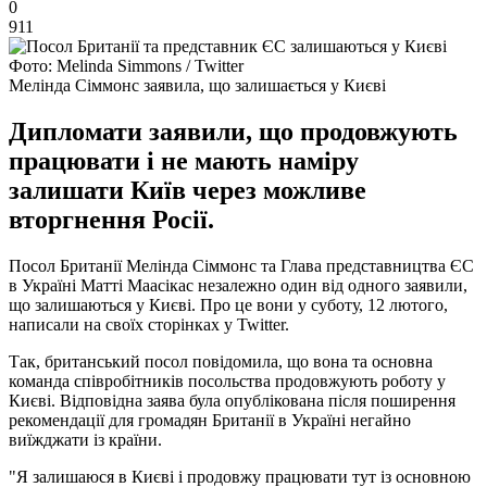
0
911
Фото: Melinda Simmons / Twitter
Мелінда Сіммонс заявила, що залишається у Києві
Дипломати заявили, що продовжують
працювати і не мають наміру
залишати Київ через можливе
вторгнення Росії.
Посол Британії Мелінда Сіммонс та Глава представництва ЄС
в Україні Матті Маасікас незалежно один від одного заявили,
що залишаються у Києві. Про це вони у суботу, 12 лютого,
написали на своїх сторінках у Twitter.
Так, британський посол повідомила, що вона та основна
команда співробітників посольства продовжують роботу у
Києві. Відповідна заява була опублікована після поширення
рекомендації для громадян Британії в Україні негайно
виїжджати із країни.
"Я залишаюся в Києві і продовжу працювати тут із основною