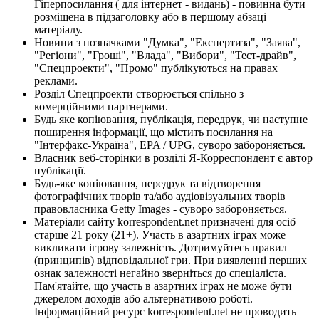
Гіперпосилання ( для інтернет - видань) - повинна бути
розміщена в підзаголовку або в першому абзаці
матеріалу.
Новини з позначками "Думка", "Експертиза", "Заява",
"Регіони", "Гроші", "Влада", "Вибори", "Тест-драйв",
"Спецпроекти", "Промо" публікуються на правах
реклами.
Розділ Спецпроекти створюється спільно з
комерційними партнерами.
Будь яке копіювання, публікація, передрук, чи наступне
поширення інформації, що містить посилання на
"Інтерфакс-Україна", EPA / UPG, суворо забороняється.
Власник веб-сторінки в розділі Я-Корреспондент є автор
публікації.
Будь-яке копіювання, передрук та відтворення
фотографічних творів та/або аудіовізуальних творів
правовласника Getty Images - суворо забороняється.
Матеріали сайту korrespondent.net призначені для осіб
старше 21 року (21+). Участь в азартних іграх може
викликати ігрову залежність. Дотримуйтесь правил
(принципів) відповідальної гри. При виявленні перших
ознак залежності негайно зверніться до спеціаліста.
Пам'ятайте, що участь в азартних іграх не може бути
джерелом доходів або альтернативою роботі.
Інформаційний ресурс korrespondent.net не проводить