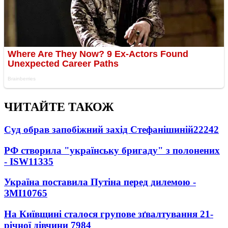
ЧИТАЙТЕ ТАКОЖ
Суд обрав запобіжний захід Стефанішиній
22242
РФ створила "українську бригаду" з полонених
- ISW
11335
Україна поставила Путіна перед дилемою -
ЗМІ
10765
На Київщині сталося групове зґвалтування 21-
річної дівчини
7984