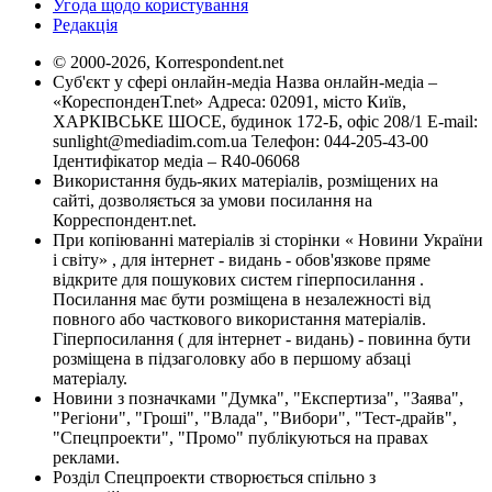
Угода щодо користування
Редакція
© 2000-2026, Korrespondent.net
Суб'єкт у сфері онлайн-медіа Назва онлайн-медіа –
«КореспонденТ.net» Адреса: 02091, місто Київ,
ХАРКІВСЬКЕ ШОСЕ, будинок 172-Б, офіс 208/1 E-mail:
sunlight@mediadim.com.ua
Телефон: 044-205-43-00
Ідентифікатор медіа – R40-06068
Використання будь-яких матеріалів, розміщених на
сайті, дозволяється за умови посилання на
Корреспондент.net.
При копіюванні матеріалів зі сторінки « Новини України
і світу» , для інтернет - видань - обов'язкове пряме
відкрите для пошукових систем гіперпосилання .
Посилання має бути розміщена в незалежності від
повного або часткового використання матеріалів.
Гіперпосилання ( для інтернет - видань) - повинна бути
розміщена в підзаголовку або в першому абзаці
матеріалу.
Новини з позначками "Думка", "Експертиза", "Заява",
"Регіони", "Гроші", "Влада", "Вибори", "Тест-драйв",
"Спецпроекти", "Промо" публікуються на правах
реклами.
Розділ Спецпроекти створюється спільно з