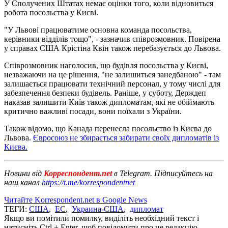
У Сполучених Штатах немає оцінки того, коли відновиться
робота посольства у Києві.
"У Львові працюватиме основна команда посольства,
керівники відділів тощо", - зазначив співрозмовник. Повірена
у справах США Крістіна Квін також перебазується до Львова.
Співрозмовник наголосив, що будівля посольства у Києві,
незважаючи на це рішення, "не залишиться занедбаною" - там
залишається працювати технічний персонал, у тому числі для
забезпечення безпеки будівель. Раніше, у суботу, Держдеп
наказав залишити Київ також дипломатам, які не обіймають
критично важливі посади, вони поїхали з України.
Також відомо, що Канада перенесла посольство із Києва до
Львова.
Євросоюз не збирається забирати своїх дипломатів із
Києва.
Новини від
Корреспондент.net
в Telegram. Підписуйтесь на
наш канал
https://t.me/korrespondentnet
Читайте Korrespondent.net в Google News
ТЕГИ:
США
,
ЕС
,
Украина-США
,
дипломат
Якщо ви помітили помилку, виділіть необхідний текст і
натисніть Ctrl + Enter, щоб повідомити про це редакцію.