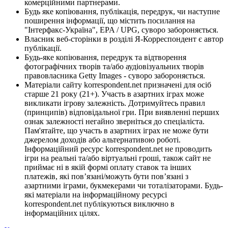
комерційними партнерами.
Будь яке копіювання, публікація, передрук, чи наступне
поширення інформації, що містить посилання на
"Інтерфакс-Україна", EPA / UPG, суворо забороняється.
Власник веб-сторінки в розділі Я-Корреспондент є автор
публікації.
Будь-яке копіювання, передрук та відтворення
фотографічних творів та/або аудіовізуальних творів
правовласника Getty Images - суворо забороняється.
Матеріали сайту korrespondent.net призначені для осіб
старше 21 року (21+). Участь в азартних іграх може
викликати ігрову залежність. Дотримуйтесь правил
(принципів) відповідальної гри. При виявленні перших
ознак залежності негайно зверніться до спеціаліста.
Пам'ятайте, що участь в азартних іграх не може бути
джерелом доходів або альтернативою роботі.
Інформаційний ресурс korrespondent.net не проводить
ігри на реальні та/або віртуальні гроші, також сайт не
приймає ні в якій формі оплату ставок та інших
платежів, які пов’язані/можуть бути пов’язані з
азартними іграми, букмекерами чи тоталізаторами. Будь-
які матеріали на інформаційному ресурсі
korrespondent.net публікуються виключно в
інформаційних цілях.