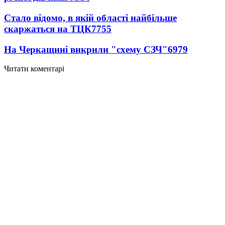
Стало відомо, в якій області найбільше
скаржаться на ТЦК
7755
На Черкащині викрили "схему СЗЧ"
6979
Читати коментарі