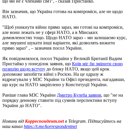
що ми не є членами сім'ї", - сказав Пристайко.
Він зазначив, що Україна готова на компроміси, але не щодо
НАТО.
"Щоб уникнути війни прямо зараз, ми готові на компроміси,
але вони лежать не у сфері НАТО, а в Мінських
домовленостях тощо. Щодо НАТО зараз – ми залишаємо курс,
але змушені шукати інші варіанти, які дозволять вижити
прямо зараз" , – зазначив посол України.
Як повідомлялося, посол України у Великій Британії Вадим
Пристайко у понеділок заявив, що
Київ міг би змінити свою
позицію щодо вступу
до блоку НАТО, якщо цей крок
допоможе запобігти війні з Росією. На це одразу ж
відреагували у МЗС України та Офісі президента, нагадавши,
що курс на НАТО закріплено у Конституції України.
Раніше глава МЗС України
Дмитро Кулеба заявив
, що "не на
порядку денному ставити під сумнів перспективи вступу
України до НАТО".
Новини від
Корреспондент.net
в Telegram. Підписуйтесь на
наш канал
https://t.me/korrespondentnet