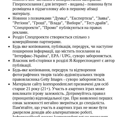
Гіперпосилання ( для інтернет - видань) - повинна бути
розміщена в підзаголовку або в першому абзаці
матеріалу.
Новини з позначками "Думка", "Експертиза", "Заява",
"Регіони", "Гроші", "Влада", "Вибори", "Тест-драйв",
"Спецпроекти", "Промо" публікуються на правах
реклами.
Розділ Спецпроекти створюється спільно з
комерційними партнерами.
Будь яке копіювання, публікація, передрук, чи наступне
поширення інформації, що містить посилання на
"Інтерфакс-Україна", EPA / UPG, суворо забороняється.
Власник веб-сторінки в розділі Я-Корреспондент є автор
публікації.
Будь-яке копіювання, передрук та відтворення
фотографічних творів та/або аудіовізуальних творів
правовласника Getty Images - суворо забороняється.
Матеріали сайту korrespondent.net призначені для осіб
старше 21 року (21+). Участь в азартних іграх може
викликати ігрову залежність. Дотримуйтесь правил
(принципів) відповідальної гри. При виявленні перших
ознак залежності негайно зверніться до спеціаліста.
Пам'ятайте, що участь в азартних іграх не може бути
джерелом доходів або альтернативою роботі.
Інформаційний ресурс korrespondent.net не проводить