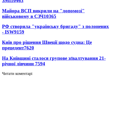
ЗМІ
10463
Майора ВСП викрили на "допомозі"
військовому в СЗЧ
10365
РФ створила "українську бригаду" з полонених
- ISW
9159
Київ про рішення Швеції щодо судна: Це
прецедент
7620
На Київщині сталося групове зґвалтування 21-
річної дівчини
7594
Читати коментарі