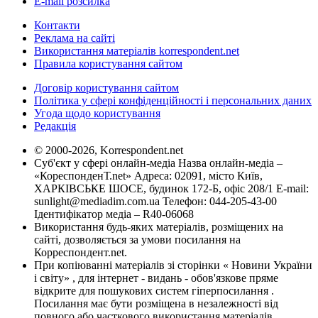
E-mail розсилка
Контакти
Реклама на сайті
Використання матеріалів korrespondent.net
Правила користування сайтом
Договір користування сайтом
Політика у сфері конфіденційності і персональних даних
Угода щодо користування
Редакція
© 2000-2026, Korrespondent.net
Суб'єкт у сфері онлайн-медіа Назва онлайн-медіа –
«КореспонденТ.net» Адреса: 02091, місто Київ,
ХАРКІВСЬКЕ ШОСЕ, будинок 172-Б, офіс 208/1 E-mail:
sunlight@mediadim.com.ua
Телефон: 044-205-43-00
Ідентифікатор медіа – R40-06068
Використання будь-яких матеріалів, розміщених на
сайті, дозволяється за умови посилання на
Корреспондент.net.
При копіюванні матеріалів зі сторінки « Новини України
і світу» , для інтернет - видань - обов'язкове пряме
відкрите для пошукових систем гіперпосилання .
Посилання має бути розміщена в незалежності від
повного або часткового використання матеріалів.