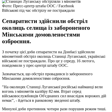
Фото: Пресс-центр штаба ООС / Facebook
Військові під час обстрілу не постраждали
Сепаратисти здійснили обстріл
околиць селища із забороненого
Мінськими домовленостями
озброєння.
З початку цієї доби сепаратисти на Донбасі здійснили
мінометний обстріл околиць Станиці Луганської, українські
військові не постраждали. Про це у середу, 16 лютого,
повідомили у прес-центрі штабу ООС.
Зазначається, що обстріл провадився із забороненого
Мінськими домовленостями озброєння.
"На околицях Станиці Луганської російські найманці вели
вогонь з мінометів калібру 82-мм. Втрат серед
військовослужбовців Об'єднаних сил внаслідок ворожих дій
немає", - йдеться в ранковому зведенні штабу.
Минулої доби противник чотири рази порушив режим тиші.