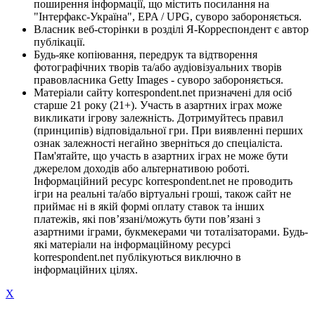
поширення інформації, що містить посилання на
"Інтерфакс-Україна", EPA / UPG, суворо забороняється.
Власник веб-сторінки в розділі Я-Корреспондент є автор
публікації.
Будь-яке копіювання, передрук та відтворення
фотографічних творів та/або аудіовізуальних творів
правовласника Getty Images - суворо забороняється.
Матеріали сайту korrespondent.net призначені для осіб
старше 21 року (21+). Участь в азартних іграх може
викликати ігрову залежність. Дотримуйтесь правил
(принципів) відповідальної гри. При виявленні перших
ознак залежності негайно зверніться до спеціаліста.
Пам'ятайте, що участь в азартних іграх не може бути
джерелом доходів або альтернативою роботі.
Інформаційний ресурс korrespondent.net не проводить
ігри на реальні та/або віртуальні гроші, також сайт не
приймає ні в якій формі оплату ставок та інших
платежів, які пов’язані/можуть бути пов’язані з
азартними іграми, букмекерами чи тоталізаторами. Будь-
які матеріали на інформаційному ресурсі
korrespondent.net публікуються виключно в
інформаційних цілях.
X