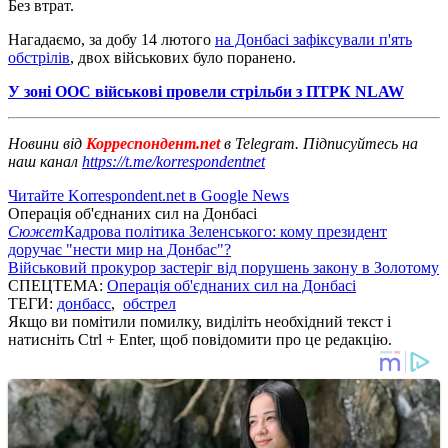
Без втрат.
Нагадаємо, за добу 14 лютого
на Донбасі зафіксували п'ять
обстрілів
, двох військових було поранено.
У зоні ООС військові провели стрільби з ПТРК NLAW
Новини від
Корреспондент.net
в Telegram. Підписуйтесь на
наш канал
https://t.me/korrespondentnet
Читайте Korrespondent.net в Google News
Операція об'єднаних сил на Донбасі
Сюжет
Кадрова політика Зеленського: кому президент
доручає "нести мир на Донбас"?
Військовий прокурор застеріг від порушень закону в Золотому
СПЕЦТЕМА:
Операція об'єднаних сил на Донбасі
ТЕГИ:
донбасс
,
обстрел
Якщо ви помітили помилку, виділіть необхідний текст і
натисніть Ctrl + Enter, щоб повідомити про це редакцію.