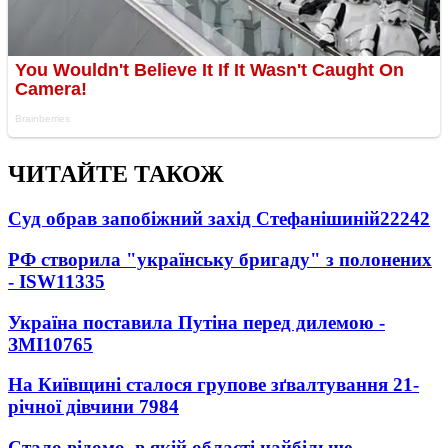
ЧИТАЙТЕ ТАКОЖ
Суд обрав запобіжний захід Стефанішиній
22242
РФ створила "українську бригаду" з полонених
- ISW
11335
Україна поставила Путіна перед дилемою -
ЗМІ
10765
На Київщині сталося групове зґвалтування 21-
річної дівчини
7984
Стало відомо, в якій області найбільше