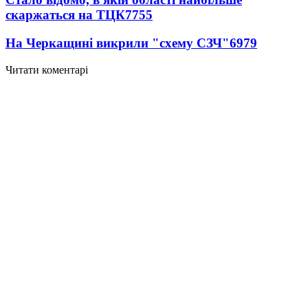
скаржаться на ТЦК
7755
На Черкащині викрили "схему СЗЧ"
6979
Читати коментарі