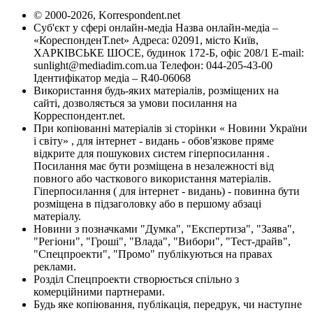
© 2000-2026, Korrespondent.net
Суб'єкт у сфері онлайн-медіа Назва онлайн-медіа –
«КореспонденТ.net» Адреса: 02091, місто Київ,
ХАРКІВСЬКЕ ШОСЕ, будинок 172-Б, офіс 208/1 E-mail:
sunlight@mediadim.com.ua
Телефон: 044-205-43-00
Ідентифікатор медіа – R40-06068
Використання будь-яких матеріалів, розміщених на
сайті, дозволяється за умови посилання на
Корреспондент.net.
При копіюванні матеріалів зі сторінки « Новини України
і світу» , для інтернет - видань - обов'язкове пряме
відкрите для пошукових систем гіперпосилання .
Посилання має бути розміщена в незалежності від
повного або часткового використання матеріалів.
Гіперпосилання ( для інтернет - видань) - повинна бути
розміщена в підзаголовку або в першому абзаці
матеріалу.
Новини з позначками "Думка", "Експертиза", "Заява",
"Регіони", "Гроші", "Влада", "Вибори", "Тест-драйв",
"Спецпроекти", "Промо" публікуються на правах
реклами.
Розділ Спецпроекти створюється спільно з
комерційними партнерами.
Будь яке копіювання, публікація, передрук, чи наступне