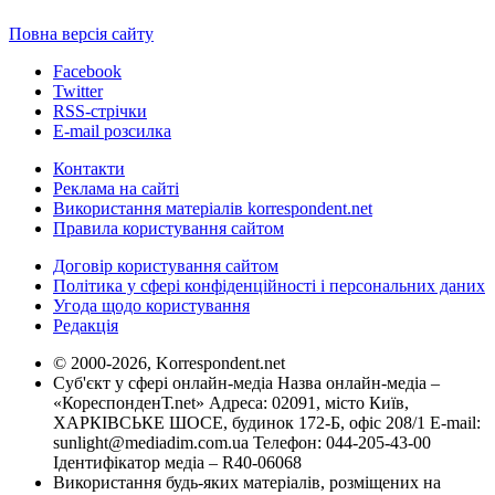
Повна версія сайту
Facebook
Twitter
RSS-стрічки
E-mail розсилка
Контакти
Реклама на сайті
Використання матеріалів korrespondent.net
Правила користування сайтом
Договір користування сайтом
Політика у сфері конфіденційності і персональних даних
Угода щодо користування
Редакція
© 2000-2026, Korrespondent.net
Суб'єкт у сфері онлайн-медіа Назва онлайн-медіа –
«КореспонденТ.net» Адреса: 02091, місто Київ,
ХАРКІВСЬКЕ ШОСЕ, будинок 172-Б, офіс 208/1 E-mail:
sunlight@mediadim.com.ua
Телефон: 044-205-43-00
Ідентифікатор медіа – R40-06068
Використання будь-яких матеріалів, розміщених на