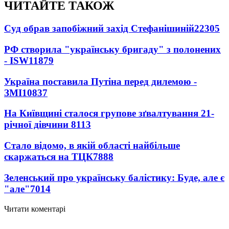
ЧИТАЙТЕ ТАКОЖ
Суд обрав запобіжний захід Стефанішиній
22305
РФ створила "українську бригаду" з полонених
- ISW
11879
Україна поставила Путіна перед дилемою -
ЗМІ
10837
На Київщині сталося групове зґвалтування 21-
річної дівчини
8113
Стало відомо, в якій області найбільше
скаржаться на ТЦК
7888
Зеленський про українську балістику: Буде, але є
"але"
7014
Читати коментарі