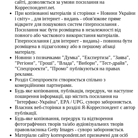
сайті, дозволяється за умови посилання на
Корреспондент.net.
При копіюванні матеріалів зі сторінки « Новини України
і світу» , для інтернет - видань - обов'язкове пряме
відкрите для пошукових систем гіперпосилання .
Посилання має бути розміщена в незалежності від
повного або часткового використання матеріалів.
Гіперпосилання ( для інтернет - видань) - повинна бути
розміщена в підзаголовку або в першому абзаці
матеріалу.
Новини з позначками "Думка", "Експертиза", "Заява",
"Регіони", "Гроші", "Влада", "Вибори", "Тест-драйв",
"Спецпроекти", "Промо" публікуються на правах
реклами.
Розділ Спецпроекти створюється спільно з
комерційними партнерами.
Будь яке копіювання, публікація, передрук, чи наступне
поширення інформації, що містить посилання на
"Інтерфакс-Україна", EPA / UPG, суворо забороняється.
Власник веб-сторінки в розділі Я-Корреспондент є автор
публікації.
Будь-яке копіювання, передрук та відтворення
фотографічних творів та/або аудіовізуальних творів
правовласника Getty Images - суворо забороняється.
Матеріали сайту korrespondent.net призначені для осіб