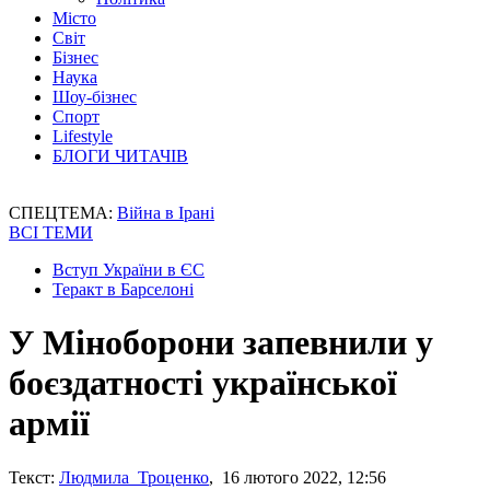
Місто
Світ
Бізнес
Наука
Шоу-бізнес
Спорт
Lifestyle
БЛОГИ ЧИТАЧІВ
СПЕЦТЕМА:
Війна в Ірані
ВСІ ТЕМИ
Вступ України в ЄС
Теракт в Барселоні
У Міноборони запевнили у
боєздатності української
армії
Текст:
Людмила Троценко
, 16 лютого 2022, 12:56