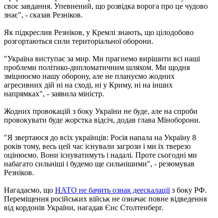
своє завдання. Упевнений, що розвідка ворога про це чудово
знає", - сказав Резніков.
Як підкреслив Резніков, у Кремлі знають, що цілодобово
розгортаються сили територіальної оборони.
"Україна виступає за мир. Ми прагнемо вирішити всі наші
проблеми політико-дипломатичним шляхом. Ми щодня
зміцнюємо нашу оборону, але не плануємо жодних
агресивних дій ні на сході, ні у Криму, ні на інших
напрямках", - заявила міністр.
Жодних провокацій з боку України не буде, але на спроби
провокувати буде жорстка відсіч, додав глава Міноборони.
"Я звертаюся до всіх українців: Росія напала на Україну 8
років тому, весь цей час існували загрози і ми їх тверезо
оцінюємо. Вони існуватимуть і надалі. Проте сьогодні ми
набагато сильніші і будемо ще сильнішими", - резюмував
Резніков.
Нагадаємо, що
НАТО не бачить ознак деескалації
з боку РФ.
Переміщення російських військ не означає повне відведення
від кордонів України, нагадав Єнс Столтенберг.