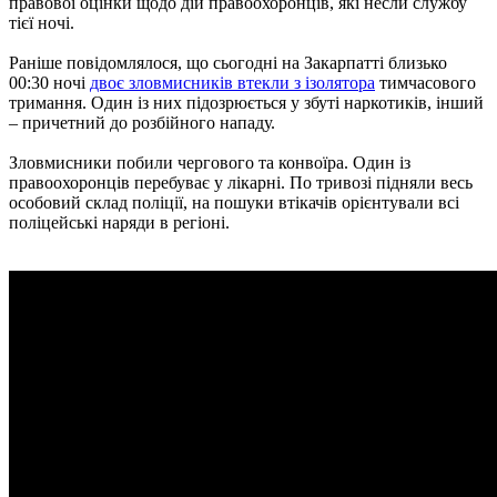
правової оцінки щодо дій правоохоронців, які несли службу
тієї ночі.
Раніше повідомлялося, що сьогодні на Закарпатті близько
00:30 ночі
двоє зловмисників втекли з ізолятора
тимчасового
тримання. Один із них підозрюється у збуті наркотиків, інший
– причетний до розбійного нападу.
Зловмисники побили чергового та конвоїра. Один із
правоохоронців перебуває у лікарні. По тривозі підняли весь
особовий склад поліції, на пошуки втікачів орієнтували всі
поліцейські наряди в регіоні.