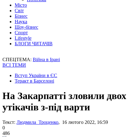
Місто
Світ
Бізнес
Наука
Шоу-бізнес
Спорт
Lifestyle
БЛОГИ ЧИТАЧІВ
СПЕЦТЕМА:
Війна в Ірані
ВСІ ТЕМИ
Вступ України в ЄС
Теракт в Барселоні
На Закарпатті зловили двох
утікачів з-під варти
Текст:
Людмила Троценко
, 16 лютого 2022, 16:59
0
486