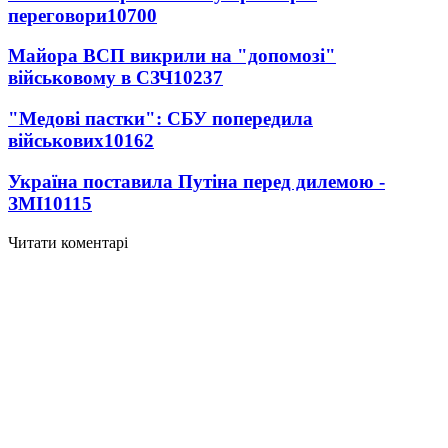
переговори
10700
Майора ВСП викрили на "допомозі"
військовому в СЗЧ
10237
"Медові пастки": СБУ попередила
військових
10162
Україна поставила Путіна перед дилемою -
ЗМІ
10115
Читати коментарі