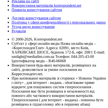
Реклама на сайті
Використання матеріалів korrespondent.net
Правила користування сайтом
Договір користування сайтом
Політика у сфері конфіденційності і персональних даних
Угода щодо користування
Редакція
© 2000-2026, Korrespondent.net
Суб'єкт у сфері онлайн-медіа Назва онлайн-медіа –
«КореспонденТ.net» Адреса: 02091, місто Київ,
ХАРКІВСЬКЕ ШОСЕ, будинок 172-Б, офіс 208/1 E-mail:
sunlight@mediadim.com.ua
Телефон: 044-205-43-00
Ідентифікатор медіа – R40-06068
Використання будь-яких матеріалів, розміщених на
сайті, дозволяється за умови посилання на
Корреспондент.net.
При копіюванні матеріалів зі сторінки « Новини України
і світу» , для інтернет - видань - обов'язкове пряме
відкрите для пошукових систем гіперпосилання .
Посилання має бути розміщена в незалежності від
повного або часткового використання матеріалів.
Гіперпосилання ( для інтернет - видань) - повинна бути
розміщена в підзаголовку або в першому абзаці