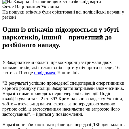
Фото: Нацполиция Украины
На пошуки втікачів були орієнтовані всі поліцейські наряди у
регіоні
Один із втікачів підозрюється у збуті
наркотиків, інший – причетний до
розбійного нападу.
У Закарпатській області правоохоронці затримали двох
зловмисників, які втекли з-під варти у ніч проти середи, 16
лютого. Про це
повідомляє
Нацполіція.
"В результаті успішно проведеної спецоперації оперативники
карного розшуку поліції Закарпаття затримали зловмисників.
Наразі з ними проводять першочергові слідчі дії. Події
кваліфікували за ч. 2 ст. 393 Кримінального кодексу України,
тобто – втеча з-під варти, скоєна за попередньою змовою
групою осіб, із застосуванням насильства чи загрозою його
застосування", – йдеться у повідомленні.
Наразі копи збирають матеріали для передачі ДБР для надання