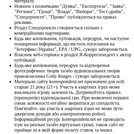
матеріалу.
Новини з позначками "Думка", "Експертиза", "Заява",
"Регіони", "Гроші", "Влада", "Вибори", "Тест-драйв",
"Спецпроекти", "Промо" публікуються на правах
реклами.
Розділ Спецпроекти створюється спільно з
комерційними партнерами.
Будь яке копіювання, публікація, передрук, чи наступне
поширення інформації, що містить посилання на
"Інтерфакс-Україна", EPA / UPG, суворо забороняється.
Власник веб-сторінки в розділі Я-Корреспондент є автор
публікації.
Будь-яке копіювання, передрук та відтворення
фотографічних творів та/або аудіовізуальних творів
правовласника Getty Images - суворо забороняється.
Матеріали сайту korrespondent.net призначені для осіб
старше 21 року (21+). Участь в азартних іграх може
викликати ігрову залежність. Дотримуйтесь правил
(принципів) відповідальної гри. При виявленні перших
ознак залежності негайно зверніться до спеціаліста.
Пам'ятайте, що участь в азартних іграх не може бути
джерелом доходів або альтернативою роботі.
Інформаційний ресурс korrespondent.net не проводить
ігри на реальні та/або віртуальні гроші, також сайт не
приймає ні в якій формі оплату ставок та інших