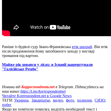
Раніше із будівлі суду Івано-Франківська
втік шахрай
. Він втік
після продовження йому запобіжного заходу у вигляді
тримання під вартою.
Майже рік ховався у лісах: в Іспанії заарештували
"Галісійське Рембо"
Новини від
Корреспондент.net
в Telegram. Підписуйтесь на
наш канал
https://t.me/korrespondentnet
Читайте Korrespondent.net в Google News
ТЕГИ:
Украина
,
Закарпатье
,
видео
,
фото
,
полиция
,
СИЗО
,
побег
Якщо ви помітили помилку, виділіть необхідний текст і