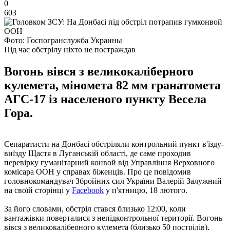
0
603
Фото: Госпогранслужба Украины
Під час обстрілу ніхто не постраждав
Вогонь вівся з великокаліберного
кулемета, міномета 82 мм гранатомета
АГС-17 із населеного пункту Весела
Гора.
Сепаратисти на Донбасі обстріляли контрольний пункт в'їзду-
виїзду Щастя в Луганській області, де саме проходив
перевірку гуманітарний конвой від Управління Верховного
комісара ООН у справах біженців. Про це повідомив
головнокомандувач Збройних сил України Валерій Залужний
на своїй сторінці у
Facebook
у п'ятницю, 18 лютого.
За його словами, обстріл стався близько 12:00, коли
вантажівки поверталися з непідконтрольної території. Вогонь
вівся з великокаліберного кулемета (близько 50 пострілів),