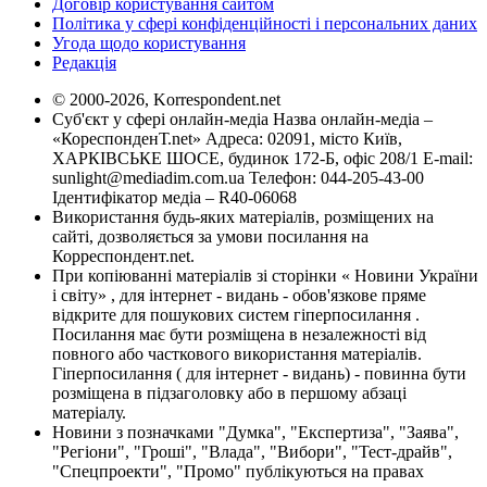
Договір користування сайтом
Політика у сфері конфіденційності і персональних даних
Угода щодо користування
Редакція
© 2000-2026, Korrespondent.net
Суб'єкт у сфері онлайн-медіа Назва онлайн-медіа –
«КореспонденТ.net» Адреса: 02091, місто Київ,
ХАРКІВСЬКЕ ШОСЕ, будинок 172-Б, офіс 208/1 E-mail:
sunlight@mediadim.com.ua
Телефон: 044-205-43-00
Ідентифікатор медіа – R40-06068
Використання будь-яких матеріалів, розміщених на
сайті, дозволяється за умови посилання на
Корреспондент.net.
При копіюванні матеріалів зі сторінки « Новини України
і світу» , для інтернет - видань - обов'язкове пряме
відкрите для пошукових систем гіперпосилання .
Посилання має бути розміщена в незалежності від
повного або часткового використання матеріалів.
Гіперпосилання ( для інтернет - видань) - повинна бути
розміщена в підзаголовку або в першому абзаці
матеріалу.
Новини з позначками "Думка", "Експертиза", "Заява",
"Регіони", "Гроші", "Влада", "Вибори", "Тест-драйв",
"Спецпроекти", "Промо" публікуються на правах