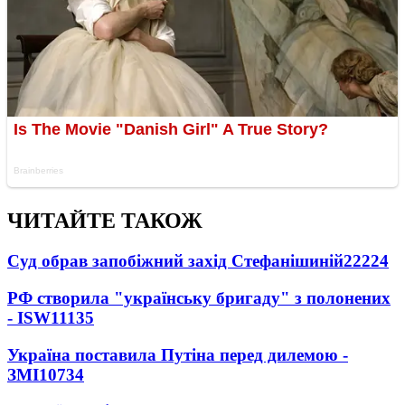
ЧИТАЙТЕ ТАКОЖ
Суд обрав запобіжний захід Стефанішиній
22224
РФ створила "українську бригаду" з полонених
- ISW
11135
Україна поставила Путіна перед дилемою -
ЗМІ
10734