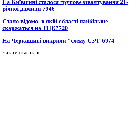
На Київщині сталося групове зґвалтування 21-
річної дівчини
7946
Стало відомо, в якій області найбільше
скаржаться на ТЦК
7720
На Черкащині викрили "схему СЗЧ"
6974
Читати коментарі