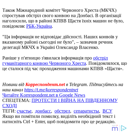
Також Міжнародний комітет Червоного Хреста (МКЧХ)
спростував обстріл свого конвою на Донбасі. В організації
наголосили, що в районі КПВВ Щастя їхніх машин не було,
повідомляє
РБК-Україна
.
"Ця інформація не відповідає дійсності. Наших конвоїв у
вказаному районі сьогодні не було", – зазначив речник
делегації МКЧХ в Україні Олександр Власенко.
Раніше у п'ятницю з'явилася інформація про
обстріл
гуманітарного конвою Червоного Хреста
. Повідомлялося, що
це сталося під час проходження машинами КПВВ «Щастя».
Новини від
Корреспондент.net
в Telegram. Підписуйтесь на
наш канал
https://t.me/korrespondentnet
Читайте Korrespondent.net в Google News
СПЕЦТЕМА:
ПРОТЕСТИ І ВІЙНА НА ПІВДЕННОМУ
СХОДІ
ТЕГИ:
счастье
,
донбасс
,
обстрел
,
сепаратисты
,
ВСУ
Якщо ви помітили помилку, виділіть необхідний текст і
натисніть Ctrl + Enter, щоб повідомити про це редакцію.