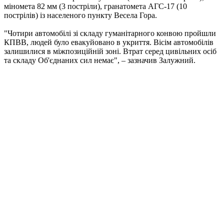
міномета 82 мм (3 постріли), гранатомета АГС-17 (10
пострілів) із населеного пункту Весела Гора.
"Чотири автомобілі зі складу гуманітарного конвою пройшли
КПВВ, людей було евакуйовано в укриття. Вісім автомобілів
залишилися в міжпозиційній зоні. Втрат серед цивільних осіб
та складу Об'єднаних сил немає", – зазначив Залужний.