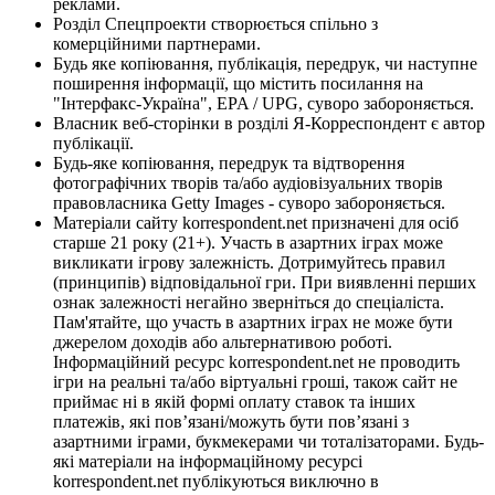
реклами.
Розділ Спецпроекти створюється спільно з
комерційними партнерами.
Будь яке копіювання, публікація, передрук, чи наступне
поширення інформації, що містить посилання на
"Інтерфакс-Україна", EPA / UPG, суворо забороняється.
Власник веб-сторінки в розділі Я-Корреспондент є автор
публікації.
Будь-яке копіювання, передрук та відтворення
фотографічних творів та/або аудіовізуальних творів
правовласника Getty Images - суворо забороняється.
Матеріали сайту korrespondent.net призначені для осіб
старше 21 року (21+). Участь в азартних іграх може
викликати ігрову залежність. Дотримуйтесь правил
(принципів) відповідальної гри. При виявленні перших
ознак залежності негайно зверніться до спеціаліста.
Пам'ятайте, що участь в азартних іграх не може бути
джерелом доходів або альтернативою роботі.
Інформаційний ресурс korrespondent.net не проводить
ігри на реальні та/або віртуальні гроші, також сайт не
приймає ні в якій формі оплату ставок та інших
платежів, які пов’язані/можуть бути пов’язані з
азартними іграми, букмекерами чи тоталізаторами. Будь-
які матеріали на інформаційному ресурсі
korrespondent.net публікуються виключно в