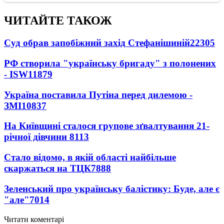
ЧИТАЙТЕ ТАКОЖ
Суд обрав запобіжний захід Стефанішиній
22305
РФ створила "українську бригаду" з полонених
- ISW
11879
Україна поставила Путіна перед дилемою -
ЗМІ
10837
На Київщині сталося групове зґвалтування 21-
річної дівчини
8113
Стало відомо, в якій області найбільше
скаржаться на ТЦК
7888
Зеленський про українську балістику: Буде, але є
"але"
7014
Читати коментарі