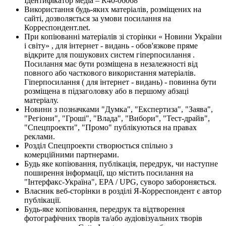
Ідентифікатор медіа – R40-06068
Використання будь-яких матеріалів, розміщених на
сайті, дозволяється за умови посилання на
Корреспондент.net.
При копіюванні матеріалів зі сторінки « Новини України
і світу» , для інтернет - видань - обов'язкове пряме
відкрите для пошукових систем гіперпосилання .
Посилання має бути розміщена в незалежності від
повного або часткового використання матеріалів.
Гіперпосилання ( для інтернет - видань) - повинна бути
розміщена в підзаголовку або в першому абзаці
матеріалу.
Новини з позначками "Думка", "Експертиза", "Заява",
"Регіони", "Гроші", "Влада", "Вибори", "Тест-драйв",
"Спецпроекти", "Промо" публікуються на правах
реклами.
Розділ Спецпроекти створюється спільно з
комерційними партнерами.
Будь яке копіювання, публікація, передрук, чи наступне
поширення інформації, що містить посилання на
"Інтерфакс-Україна", EPA / UPG, суворо забороняється.
Власник веб-сторінки в розділі Я-Корреспондент є автор
публікації.
Будь-яке копіювання, передрук та відтворення
фотографічних творів та/або аудіовізуальних творів