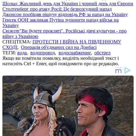
Шольц: Жахливий день для України і чорний день для Європи
Столтенберг про атаку Росії: Це безрозсудний напад
Джонсон пообіцяв рішучу відповідь РФ за напад на Україну
Генсек ООН закликав Путіна зупинити напад військ на
Україну
Сюжет
"Ви будете прокляті". Російські діячі культури - про
війну з Україною
СПЕЦТЕМА:
ПРОТЕСТИ І ВІЙНА НА ПІВДЕННОМУ
СХОДІ
,
Операція об'єднаних сил на Донбасі
ТЕГИ:
вода
,
водопровод
,
водоснабжение
,
обстрел
Якщо ви помітили помилку, виділіть необхідний текст і
натисніть Ctrl + Enter, щоб повідомити про це редакцію.