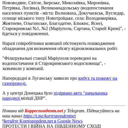
Нововодяне, Світле, Іверське, Миколаївка, Миронівка,
Петрівка, Лисівка), Великоанадольську (водопостачання
населених пунктів - міста: Волноваха, Докучаєвськ, Вугледар,
селище міського типу Новотроїцьке, села: Володимирівка,
Жовтневе, Ольгинське, Благодатне, Ближнє, Ясне),
Старокримські №1, №2 (Маріуполь, Сартана, Старий Крим)", -
йдеться у повідомленні.
Наразі співробітники компанії обстежують пошкодження
обладнання для визначення обсягу відновлювальних робіт.
"Фільтрувальні станції Маріуполя переведені на
водопостачання зі Старокримського водосховища", -
зазначили у компанії.
Напередодні в Луганську заявили про
вибух та пожежу на
газопроводі.
А у центрі Донецька було
підірвано авто "начальника
народної
міліції ДНР".
Новини від
Корреспондент.net
у Telegram. Підписуйтесь на
наш канал
https://t.me/korrespondentnet
Читайте Korrespondent.net в Google News
ПРОТЕСТИ І ВІЙНА НА ПІВДЕННОМУ СХОДІ