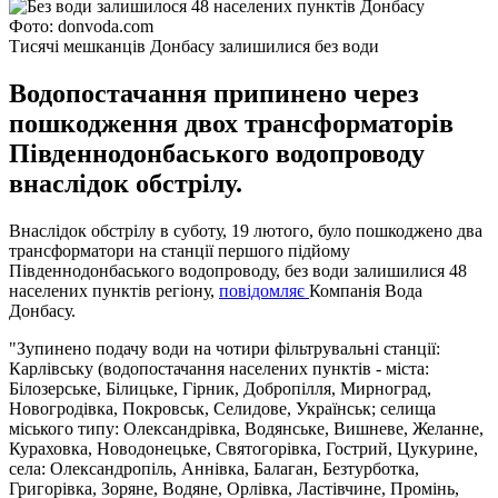
Фото: donvoda.com
Тисячі мешканців Донбасу залишилися без води
Водопостачання припинено через
пошкодження двох трансформаторів
Південнодонбаського водопроводу
внаслідок обстрілу.
Внаслідок обстрілу в суботу, 19 лютого, було пошкоджено два
трансформатори на станції першого підйому
Південнодонбаського водопроводу, без води залишилися 48
населених пунктів регіону,
повідомляє
Компанія Вода
Донбасу.
"Зупинено подачу води на чотири фільтрувальні станції:
Карлівську (водопостачання населених пунктів - міста:
Білозерське, Білицьке, Гірник, Добропілля, Мирноград,
Новогродівка, Покровськ, Селидове, Українськ; селища
міського типу: Олександрівка, Водянське, Вишневе, Желанне,
Кураховка, Новодонецьке, Святогорівка, Гострий, Цукурине,
села: Олександропіль, Аннівка, Балаган, Безтурботка,
Григорівка, Зоряне, Водяне, Орлівка, Ластівчине, Промінь,