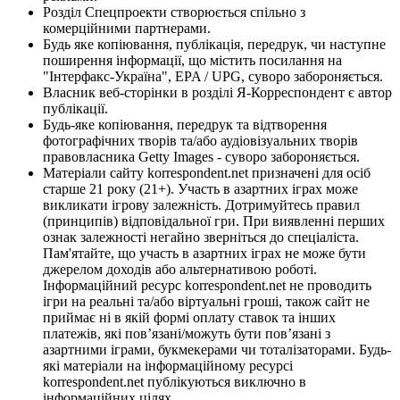
Розділ Спецпроекти створюється спільно з
комерційними партнерами.
Будь яке копіювання, публікація, передрук, чи наступне
поширення інформації, що містить посилання на
"Інтерфакс-Україна", EPA / UPG, суворо забороняється.
Власник веб-сторінки в розділі Я-Корреспондент є автор
публікації.
Будь-яке копіювання, передрук та відтворення
фотографічних творів та/або аудіовізуальних творів
правовласника Getty Images - суворо забороняється.
Матеріали сайту korrespondent.net призначені для осіб
старше 21 року (21+). Участь в азартних іграх може
викликати ігрову залежність. Дотримуйтесь правил
(принципів) відповідальної гри. При виявленні перших
ознак залежності негайно зверніться до спеціаліста.
Пам'ятайте, що участь в азартних іграх не може бути
джерелом доходів або альтернативою роботі.
Інформаційний ресурс korrespondent.net не проводить
ігри на реальні та/або віртуальні гроші, також сайт не
приймає ні в якій формі оплату ставок та інших
платежів, які пов’язані/можуть бути пов’язані з
азартними іграми, букмекерами чи тоталізаторами. Будь-
які матеріали на інформаційному ресурсі
korrespondent.net публікуються виключно в
інформаційних цілях.