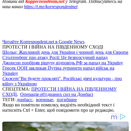
Новини від
Корреспондент.net
у Telegram. Підписуйтесь на
наш канал
https://t.me/korrespondentnet
Читайте Korrespondent.net в Google News
ПРОТЕСТИ І ВІЙНА НА ПІВДЕННОМУ СХОДІ
Шольц: Жахливий день для України і чорний день для Європи
Столтенберг про атаку Росії: Це безрозсудний напад
Джонсон пообіцяв рішучу відповідь РФ за напад на Україну
Генсек ООН закликав Путіна зупинити напад військ на
Україну
Сюжет
"Ви будете прокляті". Російські діячі культури - про
війну з Україною
СПЕЦТЕМА:
ПРОТЕСТИ І ВІЙНА НА ПІВДЕННОМУ
СХОДІ
,
Операція об'єднаних сил на Донбасі
ТЕГИ:
донбасс
,
военные
,
погибшие
Якщо ви помітили помилку, виділіть необхідний текст і
натисніть Ctrl + Enter, щоб повідомити про це редакцію.