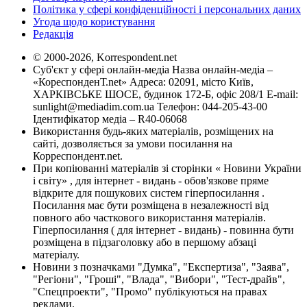
Політика у сфері конфіденційності і персональних даних
Угода щодо користування
Редакція
© 2000-2026, Korrespondent.net
Суб'єкт у сфері онлайн-медіа Назва онлайн-медіа –
«КореспонденТ.net» Адреса: 02091, місто Київ,
ХАРКІВСЬКЕ ШОСЕ, будинок 172-Б, офіс 208/1 E-mail:
sunlight@mediadim.com.ua
Телефон: 044-205-43-00
Ідентифікатор медіа – R40-06068
Використання будь-яких матеріалів, розміщених на
сайті, дозволяється за умови посилання на
Корреспондент.net.
При копіюванні матеріалів зі сторінки « Новини України
і світу» , для інтернет - видань - обов'язкове пряме
відкрите для пошукових систем гіперпосилання .
Посилання має бути розміщена в незалежності від
повного або часткового використання матеріалів.
Гіперпосилання ( для інтернет - видань) - повинна бути
розміщена в підзаголовку або в першому абзаці
матеріалу.
Новини з позначками "Думка", "Експертиза", "Заява",
"Регіони", "Гроші", "Влада", "Вибори", "Тест-драйв",
"Спецпроекти", "Промо" публікуються на правах
реклами.