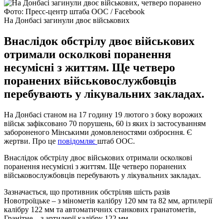
Фото: Пресс-центр штаба ООС / Facebook
На Донбасі загинули двоє військових
Внаслідок обстрілу двоє військових
отримали осколкові поранення
несумісні з життям. Ще четверо
поранених військовослужбовців
перебувають у лікувальних закладах.
На Донбасі станом на 17 годину 19 лютого з боку ворожих
військ зафіксовано 70 порушень, 60 із яких із застосуванням
забороненого Мінськими домовленостями озброєння. Є
жертви. Про це
повідомляє
штаб ООС.
Внаслідок обстрілу двоє військових отримали осколкові
поранення несумісні з життям. Ще четверо поранених
військовослужбовців перебувають у лікувальних закладах.
Зазначається, що противник обстріляв шість разів
Новотроїцьке – з мінометів калібру 120 мм та 82 мм, артилерії
калібру 122 мм та автоматичних станкових гранатометів,
Гранітне – з артилерії калібру 122 мм.