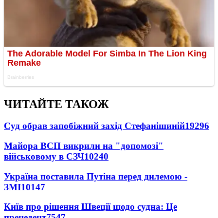
ЧИТАЙТЕ ТАКОЖ
Суд обрав запобіжний захід Стефанішиній
19296
Майора ВСП викрили на "допомозі"
військовому в СЗЧ
10240
Україна поставила Путіна перед дилемою -
ЗМІ
10147
Київ про рішення Швеції щодо судна: Це
прецедент
7547