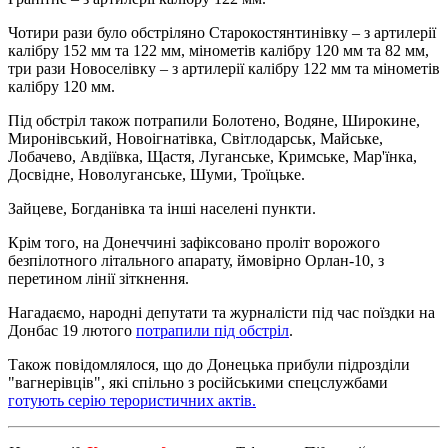
Чотири рази було обстріляно Старокостянтинівку – з артилерії
калібру 152 мм та 122 мм, мінометів калібру 120 мм та 82 мм,
три рази Новоселівку – з артилерії калібру 122 мм та мінометів
калібру 120 мм.
Під обстріл також потрапили Болотено, Водяне, Широкине,
Миронівський, Новоігнатівка, Світлодарськ, Майське,
Лобачево, Авдіївка, Щастя, Луганське, Кримське, Мар'їнка,
Досвідне, Новолуганське, Шуми, Троїцьке.
Зайцеве, Богданівка та інші населені пункти.
Крім того, на Донеччині зафіксовано проліт ворожого
безпілотного літального апарату, ймовірно Орлан-10, з
перетином лінії зіткнення.
Нагадаємо, народні депутати та журналісти під час поїздки на
Донбас 19 лютого
потрапили під обстріл
.
Також повідомлялося, що до Донецька прибули підрозділи
"вагнерівців", які спільно з російськими спецслужбами
готують серію терористичних актів.