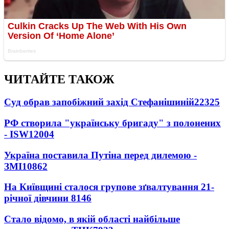
ЧИТАЙТЕ ТАКОЖ
Суд обрав запобіжний захід Стефанішиній
22325
РФ створила "українську бригаду" з полонених
- ISW
12004
Україна поставила Путіна перед дилемою -
ЗМІ
10862
На Київщині сталося групове зґвалтування 21-
річної дівчини
8146
Стало відомо, в якій області найбільше