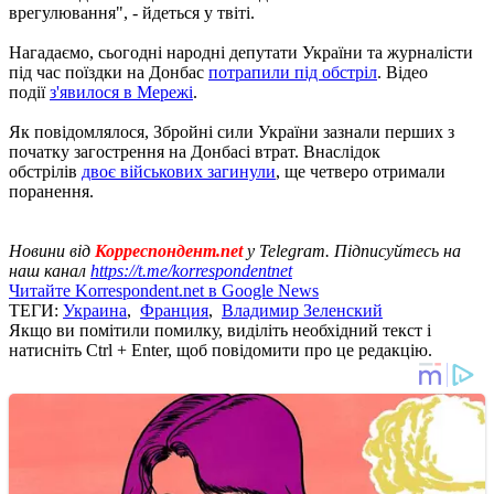
врегулювання", - йдеться у твіті.
Нагадаємо, сьогодні народні депутати України та журналісти
під час поїздки на Донбас
потрапили під обстріл
. Відео
події
з'явилося в Мережі
.
Як повідомлялося, Збройні сили України зазнали перших з
початку загострення на Донбасі втрат. Внаслідок
обстрілів
двоє військових загинули
, ще четверо отримали
поранення.
Новини від
Корреспондент.net
у Telegram. Підписуйтесь на
наш канал
https://t.me/korrespondentnet
Читайте Korrespondent.net в Google News
ТЕГИ:
Украина
,
Франция
,
Владимир Зеленский
Якщо ви помітили помилку, виділіть необхідний текст і
натисніть Ctrl + Enter, щоб повідомити про це редакцію.