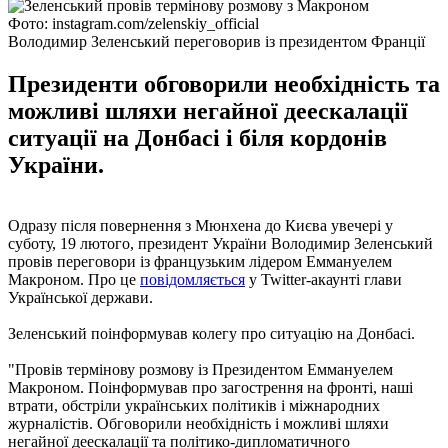
Фото: instagram.com/zelenskiy_official
Володимир Зеленський переговорив із президентом Франції
Президенти обговорили необхідність та
можливі шляхи негайної деескалації
ситуації на Донбасі і біля кордонів
України.
Одразу після повернення з Мюнхена до Києва увечері у
суботу, 19 лютого, президент України Володимир Зеленський
провів переговори із французьким лідером Еммануелем
Макроном. Про це
повідомляється
у Twitter-акаунті глави
Української держави.
Зеленський поінформував колегу про ситуацію на Донбасі.
"Провів термінову розмову із Президентом Еммануелем
Макроном. Поінформував про загострення на фронті, наші
втрати, обстріли українських політиків і міжнародних
журналістів. Обговорили необхідність і можливі шляхи
негайної деескалації та політико-дипломатичного