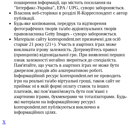
поширення інформації, що містить посилання на
"Інтерфакс-Україна", EPA / UPG, суворо забороняється.
Власник веб-сторінки в розділі Я-Корреспондент є автор
публікації.
Будь-яке копіювання, передрук та відтворення
фотографічних творів та/або аудіовізуальних творів
правовласника Getty Images - суворо забороняється.
Матеріали сайту korrespondent.net призначені для осіб
старше 21 року (21+). Участь в азартних іграх може
викликати ігрову залежність. Дотримуйтесь правил
(принципів) відповідальної гри. При виявленні перших
ознак залежності негайно зверніться до спеціаліста.
Пам'ятайте, що участь в азартних іграх не може бути
джерелом доходів або альтернативою роботі.
Інформаційний ресурс korrespondent.net не проводить
ігри на реальні та/або віртуальні гроші, також сайт не
приймає ні в якій формі оплату ставок та інших
платежів, які пов’язані/можуть бути пов’язані з
азартними іграми, букмекерами чи тоталізаторами. Будь-
які матеріали на інформаційному ресурсі
korrespondent.net публікуються виключно в
інформаційних цілях.
X