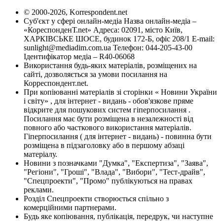
© 2000-2026, Korrespondent.net
Суб'єкт у сфері онлайн-медіа Назва онлайн-медіа –
«КореспонденТ.net» Адреса: 02091, місто Київ,
ХАРКІВСЬКЕ ШОСЕ, будинок 172-Б, офіс 208/1 E-mail:
sunlight@mediadim.com.ua
Телефон: 044-205-43-00
Ідентифікатор медіа – R40-06068
Використання будь-яких матеріалів, розміщених на
сайті, дозволяється за умови посилання на
Корреспондент.net.
При копіюванні матеріалів зі сторінки « Новини України
і світу» , для інтернет - видань - обов'язкове пряме
відкрите для пошукових систем гіперпосилання .
Посилання має бути розміщена в незалежності від
повного або часткового використання матеріалів.
Гіперпосилання ( для інтернет - видань) - повинна бути
розміщена в підзаголовку або в першому абзаці
матеріалу.
Новини з позначками "Думка", "Експертиза", "Заява",
"Регіони", "Гроші", "Влада", "Вибори", "Тест-драйв",
"Спецпроекти", "Промо" публікуються на правах
реклами.
Розділ Спецпроекти створюється спільно з
комерційними партнерами.
Будь яке копіювання, публікація, передрук, чи наступне