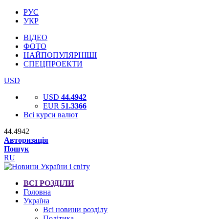
РУС
УКР
ВІДЕО
ФОТО
НАЙПОПУЛЯРНІШІ
СПЕЦПРОЕКТИ
USD
USD
44.4942
EUR
51.3366
Всі курси валют
44.4942
Авторизація
Пошук
RU
ВСІ РОЗДІЛИ
Головна
Україна
Всі новини розділу
Політика