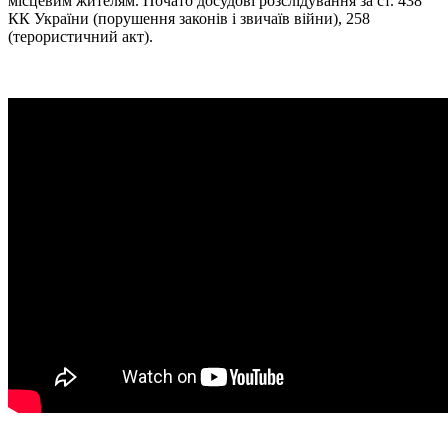
місцевим жителям. Почато досудові розслідування за ст. 438
КК України (порушення законів і звичаїв війни), 258
(терористичний акт).