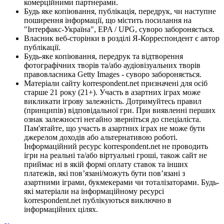
комерційними партнерами.
Будь яке копіювання, публікація, передрук, чи наступне
поширення інформації, що містить посилання на
"Інтерфакс-Україна", EPA / UPG, суворо забороняється.
Власник веб-сторінки в розділі Я-Корреспондент є автор
публікації.
Будь-яке копіювання, передрук та відтворення
фотографічних творів та/або аудіовізуальних творів
правовласника Getty Images - суворо забороняється.
Матеріали сайту korrespondent.net призначені для осіб
старше 21 року (21+). Участь в азартних іграх може
викликати ігрову залежність. Дотримуйтесь правил
(принципів) відповідальної гри. При виявленні перших
ознак залежності негайно зверніться до спеціаліста.
Пам'ятайте, що участь в азартних іграх не може бути
джерелом доходів або альтернативою роботі.
Інформаційний ресурс korrespondent.net не проводить
ігри на реальні та/або віртуальні гроші, також сайт не
приймає ні в якій формі оплату ставок та інших
платежів, які пов’язані/можуть бути пов’язані з
азартними іграми, букмекерами чи тоталізаторами. Будь-
які матеріали на інформаційному ресурсі
korrespondent.net публікуються виключно в
інформаційних цілях.