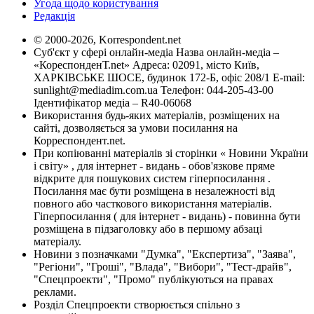
Угода щодо користування
Редакція
© 2000-2026, Korrespondent.net
Суб'єкт у сфері онлайн-медіа Назва онлайн-медіа –
«КореспонденТ.net» Адреса: 02091, місто Київ,
ХАРКІВСЬКЕ ШОСЕ, будинок 172-Б, офіс 208/1 E-mail:
sunlight@mediadim.com.ua
Телефон: 044-205-43-00
Ідентифікатор медіа – R40-06068
Використання будь-яких матеріалів, розміщених на
сайті, дозволяється за умови посилання на
Корреспондент.net.
При копіюванні матеріалів зі сторінки « Новини України
і світу» , для інтернет - видань - обов'язкове пряме
відкрите для пошукових систем гіперпосилання .
Посилання має бути розміщена в незалежності від
повного або часткового використання матеріалів.
Гіперпосилання ( для інтернет - видань) - повинна бути
розміщена в підзаголовку або в першому абзаці
матеріалу.
Новини з позначками "Думка", "Експертиза", "Заява",
"Регіони", "Гроші", "Влада", "Вибори", "Тест-драйв",
"Спецпроекти", "Промо" публікуються на правах
реклами.
Розділ Спецпроекти створюється спільно з