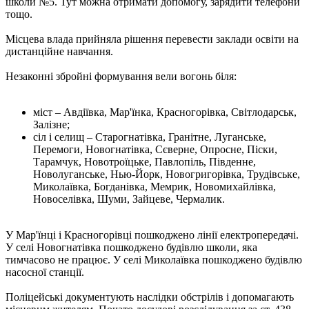
школи №5. Тут можна отримати допомогу, зарядити телефони
тощо.
Місцева влада прийняла рішення перевести заклади освіти на
дистанційне навчання.
Незаконні збройні формування вели вогонь біля:
міст – Авдіївка, Мар'їнка, Красногорівка, Світлодарськ,
Залізне;
сіл і селищ – Старогнатівка, Гранітне, Луганське,
Перемоги, Новогнатівка, Сєверне, Опросне, Піски,
Тарамчук, Новотроїцьке, Павлопіль, Південне,
Новолуганське, Нью-Йорк, Новогригорівка, Трудівське,
Миколаївка, Богданівка, Мемрик, Новомихайлівка,
Новоселівка, Шуми, Зайцеве, Чермалик.
У Мар'їнці і Красногорівці пошкоджено лінії електропередачі.
У селі Новогнатівка пошкоджено будівлю школи, яка
тимчасово не працює. У селі Миколаївка пошкоджено будівлю
насосної станції.
Поліцейські документують наслідки обстрілів і допомагають