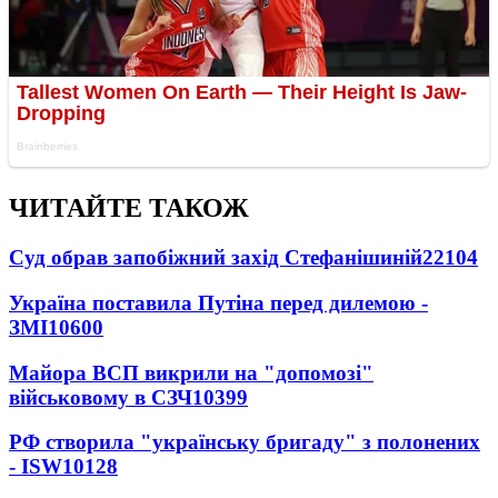
ЧИТАЙТЕ ТАКОЖ
Суд обрав запобіжний захід Стефанішиній
22104
Україна поставила Путіна перед дилемою -
ЗМІ
10600
Майора ВСП викрили на "допомозі"
військовому в СЗЧ
10399
РФ створила "українську бригаду" з полонених
- ISW
10128