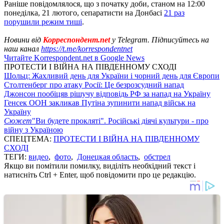
Раніше повідомлялося, що з початку доби, станом на 12:00
понеділка, 21 лютого, сепаратисти на Донбасі
21 раз
порушили режим тиші
.
Новини від
Корреспондент.net
у Telegram. Підписуйтесь на
наш канал
https://t.me/korrespondentnet
Читайте Korrespondent.net в Google News
ПРОТЕСТИ І ВІЙНА НА ПІВДЕННОМУ СХОДІ
Шольц: Жахливий день для України і чорний день для Європи
Столтенберг про атаку Росії: Це безрозсудний напад
Джонсон пообіцяв рішучу відповідь РФ за напад на Україну
Генсек ООН закликав Путіна зупинити напад військ на
Україну
Сюжет
"Ви будете прокляті". Російські діячі культури - про
війну з Україною
СПЕЦТЕМА:
ПРОТЕСТИ І ВІЙНА НА ПІВДЕННОМУ
СХОДІ
ТЕГИ:
видео
,
фото
,
Донецкая область
,
обстрел
Якщо ви помітили помилку, виділіть необхідний текст і
натисніть Ctrl + Enter, щоб повідомити про це редакцію.