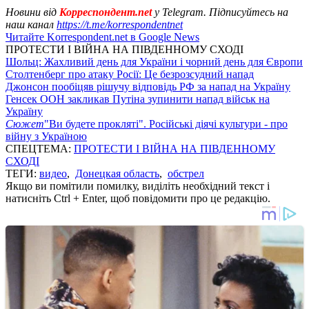
Новини від
Корреспондент.net
у Telegram. Підписуйтесь на
наш канал
https://t.me/korrespondentnet
Читайте Korrespondent.net в Google News
ПРОТЕСТИ І ВІЙНА НА ПІВДЕННОМУ СХОДІ
Шольц: Жахливий день для України і чорний день для Європи
Столтенберг про атаку Росії: Це безрозсудний напад
Джонсон пообіцяв рішучу відповідь РФ за напад на Україну
Генсек ООН закликав Путіна зупинити напад військ на
Україну
Сюжет
"Ви будете прокляті". Російські діячі культури - про
війну з Україною
СПЕЦТЕМА:
ПРОТЕСТИ І ВІЙНА НА ПІВДЕННОМУ
СХОДІ
ТЕГИ:
видео
,
Донецкая область
,
обстрел
Якщо ви помітили помилку, виділіть необхідний текст і
натисніть Ctrl + Enter, щоб повідомити про це редакцію.