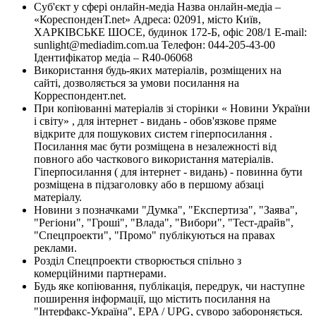
Суб'єкт у сфері онлайн-медіа Назва онлайн-медіа –
«КореспонденТ.net» Адреса: 02091, місто Київ,
ХАРКІВСЬКЕ ШОСЕ, будинок 172-Б, офіс 208/1 E-mail:
sunlight@mediadim.com.ua
Телефон: 044-205-43-00
Ідентифікатор медіа – R40-06068
Використання будь-яких матеріалів, розміщених на
сайті, дозволяється за умови посилання на
Корреспондент.net.
При копіюванні матеріалів зі сторінки « Новини України
і світу» , для інтернет - видань - обов'язкове пряме
відкрите для пошукових систем гіперпосилання .
Посилання має бути розміщена в незалежності від
повного або часткового використання матеріалів.
Гіперпосилання ( для інтернет - видань) - повинна бути
розміщена в підзаголовку або в першому абзаці
матеріалу.
Новини з позначками "Думка", "Експертиза", "Заява",
"Регіони", "Гроші", "Влада", "Вибори", "Тест-драйв",
"Спецпроекти", "Промо" публікуються на правах
реклами.
Розділ Спецпроекти створюється спільно з
комерційними партнерами.
Будь яке копіювання, публікація, передрук, чи наступне
поширення інформації, що містить посилання на
"Інтерфакс-Україна", EPA / UPG, суворо забороняється.