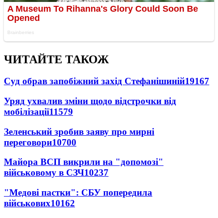
ЧИТАЙТЕ ТАКОЖ
Суд обрав запобіжний захід Стефанішиній
19167
Уряд ухвалив зміни щодо відстрочки від
мобілізації
11579
Зеленський зробив заяву про мирні
переговори
10700
Майора ВСП викрили на "допомозі"
військовому в СЗЧ
10237
"Медові пастки": СБУ попередила
військових
10162