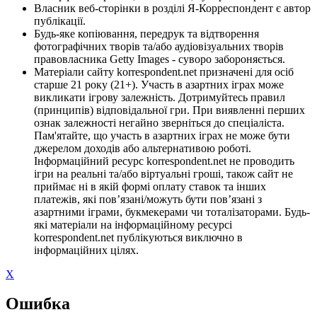
Власник веб-сторінки в розділі Я-Корреспондент є автор
публікації.
Будь-яке копіювання, передрук та відтворення
фотографічних творів та/або аудіовізуальних творів
правовласника Getty Images - суворо забороняється.
Матеріали сайту korrespondent.net призначені для осіб
старше 21 року (21+). Участь в азартних іграх може
викликати ігрову залежність. Дотримуйтесь правил
(принципів) відповідальної гри. При виявленні перших
ознак залежності негайно зверніться до спеціаліста.
Пам'ятайте, що участь в азартних іграх не може бути
джерелом доходів або альтернативою роботі.
Інформаційний ресурс korrespondent.net не проводить
ігри на реальні та/або віртуальні гроші, також сайт не
приймає ні в якій формі оплату ставок та інших
платежів, які пов’язані/можуть бути пов’язані з
азартними іграми, букмекерами чи тоталізаторами. Будь-
які матеріали на інформаційному ресурсі
korrespondent.net публікуються виключно в
інформаційних цілях.
X
Ошибка