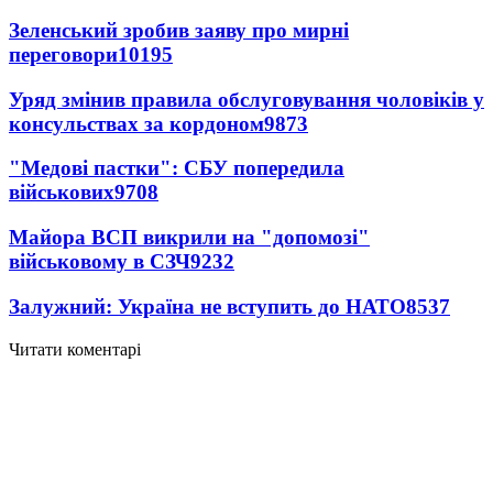
Зеленський зробив заяву про мирні
переговори
10195
Уряд змінив правила обслуговування чоловіків у
консульствах за кордоном
9873
"Медові пастки": СБУ попередила
військових
9708
Майора ВСП викрили на "допомозі"
військовому в СЗЧ
9232
Залужний: Україна не вступить до НАТО
8537
Читати коментарі