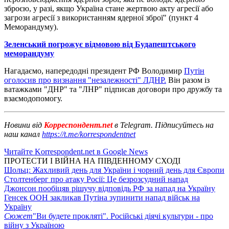
зброєю, у разі, якщо Україна стане жертвою акту агресії або
загрози агресії з використанням ядерної зброї" (пункт 4
Меморандуму).
Зеленський погрожує відмовою від Будапештського
меморандуму
Нагадаємо, напередодні президент РФ Володимир
Путін
оголосив про визнання "незалежності" ЛДНР.
Він разом із
ватажками "ДНР" та "ЛНР" підписав договори про дружбу та
взаємодопомогу.
Новини від
Корреспондент.net
в Telegram. Підписуйтесь на
наш канал
https://t.me/korrespondentnet
Читайте Korrespondent.net в Google News
ПРОТЕСТИ І ВІЙНА НА ПІВДЕННОМУ СХОДІ
Шольц: Жахливий день для України і чорний день для Європи
Столтенберг про атаку Росії: Це безрозсудний напад
Джонсон пообіцяв рішучу відповідь РФ за напад на Україну
Генсек ООН закликав Путіна зупинити напад військ на
Україну
Сюжет
"Ви будете прокляті". Російські діячі культури - про
війну з Україною