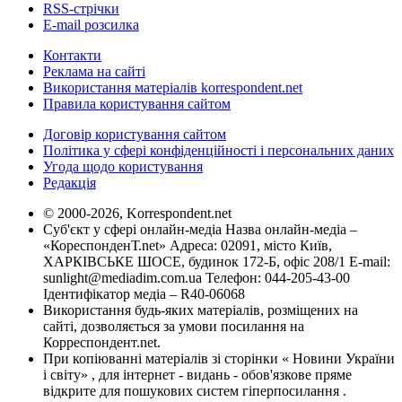
RSS-стрічки
E-mail розсилка
Контакти
Реклама на сайті
Використання матеріалів korrespondent.net
Правила користування сайтом
Договір користування сайтом
Політика у сфері конфіденційності і персональних даних
Угода щодо користування
Редакція
© 2000-2026, Korrespondent.net
Суб'єкт у сфері онлайн-медіа Назва онлайн-медіа –
«КореспонденТ.net» Адреса: 02091, місто Київ,
ХАРКІВСЬКЕ ШОСЕ, будинок 172-Б, офіс 208/1 E-mail:
sunlight@mediadim.com.ua
Телефон: 044-205-43-00
Ідентифікатор медіа – R40-06068
Використання будь-яких матеріалів, розміщених на
сайті, дозволяється за умови посилання на
Корреспондент.net.
При копіюванні матеріалів зі сторінки « Новини України
і світу» , для інтернет - видань - обов'язкове пряме
відкрите для пошукових систем гіперпосилання .