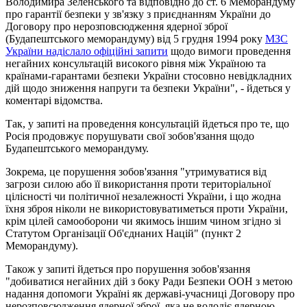
Володимира Зеленського та відповідно до ст. 6 Меморандуму
про гарантії безпеки у зв'язку з приєднанням України до
Договору про нерозповсюдження ядерної зброї
(Будапештського меморандуму) від 5 грудня 1994 року
МЗС
України надіслало офіційні запити
щодо вимоги проведення
негайних консультацій високого рівня між Україною та
країнами-гарантами безпеки України стосовно невідкладних
дій щодо зниження напруги та безпеки України", - йдеться у
коментарі відомства.
Так, у запиті на проведення консультацій йдеться про те, що
Росія продовжує порушувати свої зобов'язання щодо
Будапештського меморандуму.
Зокрема, це порушення зобов'язання "утримуватися від
загрози силою або її використання проти територіальної
цілісності чи політичної незалежності України, і що жодна
їхня зброя ніколи не використовуватиметься проти України,
крім цілей самооборони чи якимось іншим чином згідно зі
Статутом Організації Об'єднаних Націй" (пункт 2
Меморандуму).
Також у запиті йдеться про порушення зобов'язання
"добиватися негайних дій з боку Ради Безпеки ООН з метою
надання допомоги Україні як державі-учасниці Договору про
нерозповсюдження ядерної зброї, яка не володіє ядерною