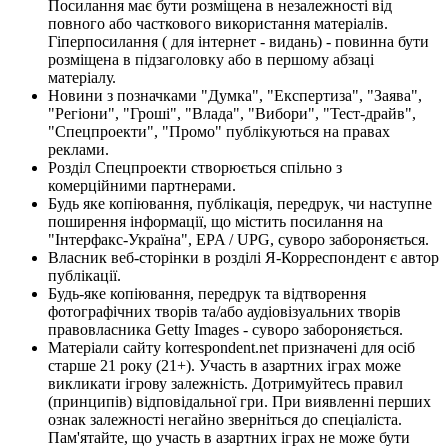
Посилання має бути розміщена в незалежності від
повного або часткового використання матеріалів.
Гіперпосилання ( для інтернет - видань) - повинна бути
розміщена в підзаголовку або в першому абзаці
матеріалу.
Новини з позначками "Думка", "Експертиза", "Заява",
"Регіони", "Гроші", "Влада", "Вибори", "Тест-драйв",
"Спецпроекти", "Промо" публікуються на правах
реклами.
Розділ Спецпроекти створюється спільно з
комерційними партнерами.
Будь яке копіювання, публікація, передрук, чи наступне
поширення інформації, що містить посилання на
"Інтерфакс-Україна", EPA / UPG, суворо забороняється.
Власник веб-сторінки в розділі Я-Корреспондент є автор
публікації.
Будь-яке копіювання, передрук та відтворення
фотографічних творів та/або аудіовізуальних творів
правовласника Getty Images - суворо забороняється.
Матеріали сайту korrespondent.net призначені для осіб
старше 21 року (21+). Участь в азартних іграх може
викликати ігрову залежність. Дотримуйтесь правил
(принципів) відповідальної гри. При виявленні перших
ознак залежності негайно зверніться до спеціаліста.
Пам'ятайте, що участь в азартних іграх не може бути