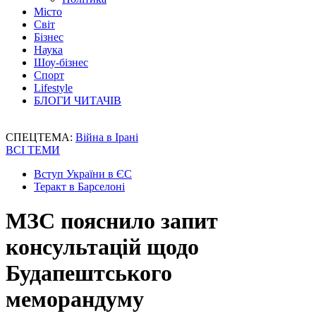
Місто
Світ
Бізнес
Наука
Шоу-бізнес
Спорт
Lifestyle
БЛОГИ ЧИТАЧІВ
СПЕЦТЕМА:
Війна в Ірані
ВСІ ТЕМИ
Вступ України в ЄС
Теракт в Барселоні
МЗС пояснило запит
консультацій щодо
Будапештського
меморандуму