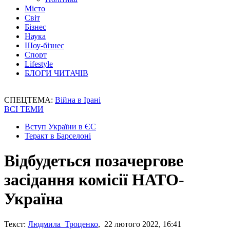
Місто
Світ
Бізнес
Наука
Шоу-бізнес
Спорт
Lifestyle
БЛОГИ ЧИТАЧІВ
СПЕЦТЕМА:
Війна в Ірані
ВСІ ТЕМИ
Вступ України в ЄС
Теракт в Барселоні
Відбудеться позачергове
засідання комісії НАТО-
Україна
Текст:
Людмила Троценко
, 22 лютого 2022, 16:41