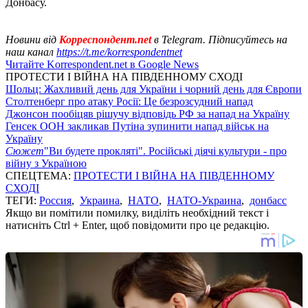
Донбасу.
Новини від
Корреспондент.net
в Telegram. Підписуйтесь на
наш канал
https://t.me/korrespondentnet
Читайте Korrespondent.net в Google News
ПРОТЕСТИ І ВІЙНА НА ПІВДЕННОМУ СХОДІ
Шольц: Жахливий день для України і чорний день для Європи
Столтенберг про атаку Росії: Це безрозсудний напад
Джонсон пообіцяв рішучу відповідь РФ за напад на Україну
Генсек ООН закликав Путіна зупинити напад військ на
Україну
Сюжет
"Ви будете прокляті". Російські діячі культури - про
війну з Україною
СПЕЦТЕМА:
ПРОТЕСТИ І ВІЙНА НА ПІВДЕННОМУ
СХОДІ
ТЕГИ:
Россия
,
Украина
,
НАТО
,
НАТО-Украина
,
донбасс
Якщо ви помітили помилку, виділіть необхідний текст і
натисніть Ctrl + Enter, щоб повідомити про це редакцію.