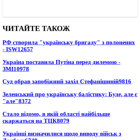
ЧИТАЙТЕ ТАКОЖ
РФ створила "українську бригаду" з полонених
- ISW
12657
Україна поставила Путіна перед дилемою -
ЗМІ
10978
Суд обрав запобіжний захід Стефанішиній
9816
Зеленський про українську балістику: Буде, але є
"але"
8372
Стало відомо, в якій області найбільше
скаржаться на ТЦК
8079
Українці визначилися щодо виводу військ з