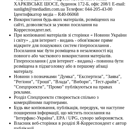
ХАРКІВСЬКЕ ШОСЕ, будинок 172-Б, офіс 208/1 E-mail:
sunlight@mediadim.com.ua
Телефон: 044-205-43-00
Ідентифікатор медіа – R40-06068
Використання будь-яких матеріалів, розміщених на
сайті, дозволяється за умови посилання на
Корреспондент.net.
При копіюванні матеріалів зі сторінки « Новини України
і світу» , для інтернет - видань - обов'язкове пряме
відкрите для пошукових систем гіперпосилання .
Посилання має бути розміщена в незалежності від
повного або часткового використання матеріалів.
Гіперпосилання ( для інтернет - видань) - повинна бути
розміщена в підзаголовку або в першому абзаці
матеріалу.
Новини з позначками "Думка", "Експертиза", "Заява",
"Регіони", "Гроші", "Влада", "Вибори", "Тест-драйв",
"Спецпроекти", "Промо" публікуються на правах
реклами.
Розділ Спецпроекти створюється спільно з
комерційними партнерами.
Будь яке копіювання, публікація, передрук, чи наступне
поширення інформації, що містить посилання на
"Інтерфакс-Україна", EPA / UPG, суворо забороняється.
Власник веб-сторінки в розділі Я-Корреспондент є автор
публікації.