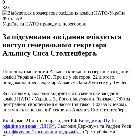
0
823
Фото: AP
Україна та НАТО проведуть переговори
За підсумками засідання очікується
виступ генерального секретаря
Альянсу Єнса Столтенберга.
Північноатлантичний Альянс скликав позачергове засідання
комісії Україна - НАТО. Про це у вівторок, 22 лютого,
повідомила прес-секретар Альянсу Оана Лунгеску у Twitter.
За її словами, сьогодні відбудеться позачергове засідання
комісії НАТО - Україна. За його підсумками, близько 17:00 за
центрально-європейським часом (близько 18:00 за Києвом),
виступить генеральний секретар Альянсу Єнс Столтенберг.
Як відомо, 21 лютого президент РФ
Володимир Путін
офіційно визнав "ЛДНР".
Сьогодні Держдума та Радфед Росії
ратифікували "договори про дружбу"
з "республіками"