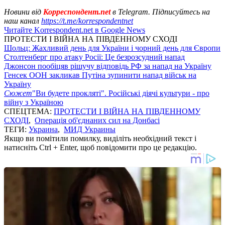
Новини від
Корреспондент.net
в Telegram. Підписуйтесь на
наш канал
https://t.me/korrespondentnet
Читайте Korrespondent.net в Google News
ПРОТЕСТИ І ВІЙНА НА ПІВДЕННОМУ СХОДІ
Шольц: Жахливий день для України і чорний день для Європи
Столтенберг про атаку Росії: Це безрозсудний напад
Джонсон пообіцяв рішучу відповідь РФ за напад на Україну
Генсек ООН закликав Путіна зупинити напад військ на
Україну
Сюжет
"Ви будете прокляті". Російські діячі культури - про
війну з Україною
СПЕЦТЕМА:
ПРОТЕСТИ І ВІЙНА НА ПІВДЕННОМУ
СХОДІ
,
Операція об'єднаних сил на Донбасі
ТЕГИ:
Украина
,
МИД Украины
Якщо ви помітили помилку, виділіть необхідний текст і
натисніть Ctrl + Enter, щоб повідомити про це редакцію.