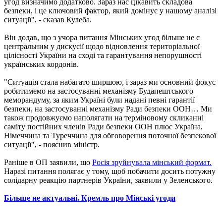
угод визначимо додатково. Зараз нас цікавить складова
безпеки, і це ключовий фактор, який домінує у нашому аналізі
ситуації", - сказав Кулеба.
Він додав, що з учора питання Мінських угод більше не є
центральним у дискусії щодо відновлення територіальної
цілісності України на сході та гарантування непорушності
українських кордонів.
"Ситуація стала набагато ширшою, і зараз ми основний фокус
робитимемо на застосуванні механізму Будапештського
меморандуму, за яким Україні були надані певні гарантії
безпеки, на застосуванні механізму Ради безпеки ООН… Ми
також продовжуємо наполягати на терміновому скликанні
саміту постійних членів Ради безпеки ООН плюс Україна,
Німеччина та Туреччина для обговорення поточної безпекової
ситуації", - пояснив міністр.
Раніше в ОП заявили, що
Росія зруйнувала мінський формат.
Наразі питання полягає у тому, щоб побачити досить потужну
солідарну реакцію партнерів України, заявили у Зеленського.
Більше не актуальні. Кремль про Мінські угоди