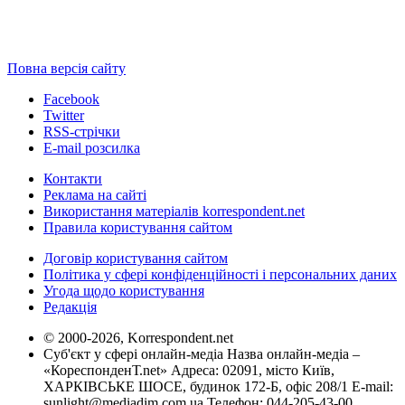
Повна версія сайту
Facebook
Twitter
RSS-стрічки
E-mail розсилка
Контакти
Реклама на сайті
Використання матеріалів korrespondent.net
Правила користування сайтом
Договір користування сайтом
Політика у сфері конфіденційності і персональних даних
Угода щодо користування
Редакція
© 2000-2026, Korrespondent.net
Суб'єкт у сфері онлайн-медіа Назва онлайн-медіа –
«КореспонденТ.net» Адреса: 02091, місто Київ,
ХАРКІВСЬКЕ ШОСЕ, будинок 172-Б, офіс 208/1 E-mail:
sunlight@mediadim.com.ua
Телефон: 044-205-43-00