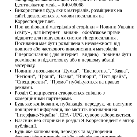
Ідентифікатор медіа – R40-06068
Використання будь-яких матеріалів, розміщених на
сайті, дозволяється за умови посилання на
Корреспондент.net.
При копіюванні матеріалів зі сторінки « Новини України
і світу» , для інтернет - видань - обов'язкове пряме
відкрите для пошукових систем гіперпосилання .
Посилання має бути розміщена в незалежності від
повного або часткового використання матеріалів.
Гіперпосилання ( для інтернет - видань) - повинна бути
розміщена в підзаголовку або в першому абзаці
матеріалу.
Новини з позначками "Думка", "Експертиза", "Заява",
"Регіони", "Гроші", "Влада", "Вибори", "Тест-драйв",
"Спецпроекти", "Промо" публікуються на правах
реклами.
Розділ Спецпроекти створюється спільно з
комерційними партнерами.
Будь яке копіювання, публікація, передрук, чи наступне
поширення інформації, що містить посилання на
"Інтерфакс-Україна", EPA / UPG, суворо забороняється.
Власник веб-сторінки в розділі Я-Корреспондент є автор
публікації.
Будь-яке копіювання, передрук та відтворення
фотографічних творів та/або аудіовізуальних творів