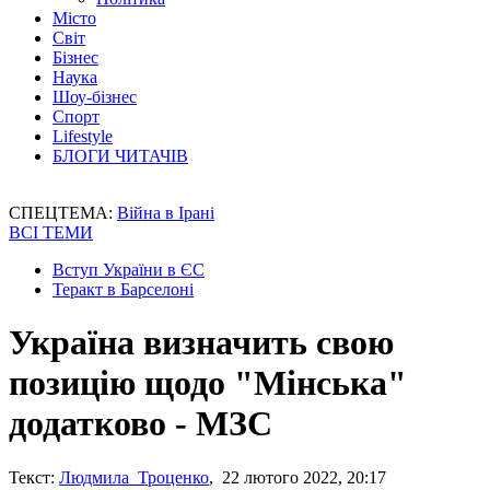
Місто
Світ
Бізнес
Наука
Шоу-бізнес
Спорт
Lifestyle
БЛОГИ ЧИТАЧІВ
СПЕЦТЕМА:
Війна в Ірані
ВСІ ТЕМИ
Вступ України в ЄС
Теракт в Барселоні
Україна визначить свою
позицію щодо "Мінська"
додатково - МЗС
Текст:
Людмила Троценко
, 22 лютого 2022, 20:17