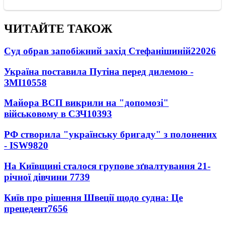
ЧИТАЙТЕ ТАКОЖ
Суд обрав запобіжний захід Стефанішиній
22026
Україна поставила Путіна перед дилемою -
ЗМІ
10558
Майора ВСП викрили на "допомозі"
військовому в СЗЧ
10393
РФ створила "українську бригаду" з полонених
- ISW
9820
На Київщині сталося групове зґвалтування 21-
річної дівчини
7739
Київ про рішення Швеції щодо судна: Це
прецедент
7656