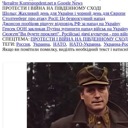
Читайте Korrespondent.net в Google News
ПРОТЕСТИ І ВІЙНА НА ПІВДЕННОМУ СХОДІ
Шольц: Жахливий день для України і чорний день для Європи
Столтенберг про атаку Росії: Це безрозсудний напад
Джонсон пообіцяв рішучу відповідь РФ за напад на Україну
Генсек ООН закликав Путіна зупинити напад військ на Україн
Сюжет
"Ви будете прокляті". Російські діячі культури - про ві
СПЕЦТЕМА:
ПРОТЕСТИ І ВІЙНА НА ПІВДЕННОМУ СХОД
ТЕГИ:
Россия
,
Украина
,
НАТО
,
НАТО-Украина
,
Украина-Ро
Якщо ви помітили помилку, виділіть необхідний текст і натисніт