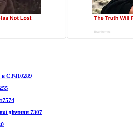
 в СЗЧ
10289
255
т
7574
ної дівчини
7307
30