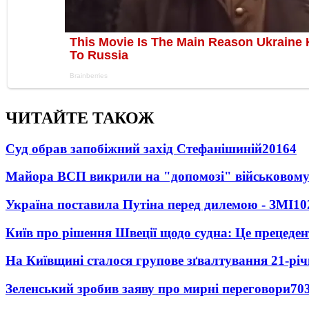
ЧИТАЙТЕ ТАКОЖ
Суд обрав запобіжний захід Стефанішиній
20164
Майора ВСП викрили на "допомозі" військовому
Україна поставила Путіна перед дилемою - ЗМІ
10
Київ про рішення Швеції щодо судна: Це прецеден
На Київщині сталося групове зґвалтування 21-річ
Зеленський зробив заяву про мирні переговори
70