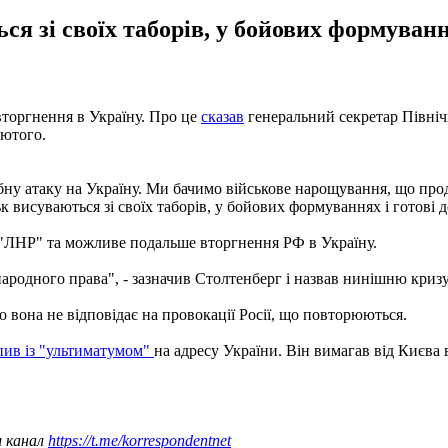
я зі своїх таборів, у бойових формування
торгнення в Україну. Про це
сказав
генеральний секретар Північ
лютого.
бну атаку на Україну. Ми бачимо військове нарощування, що прод
висуваються зі своїх таборів, у бойових формуваннях і готові до
 "ЛНР" та можливе подальше вторгнення РФ в Україну.
народного права", - зазначив Столтенберг і назвав нинішню криз
що вона не відповідає на провокації Росії, що повторюються.
пив із "ультиматумом"
на адресу України. Він вимагав від Києва
ш канал
https://t.me/korrespondentnet