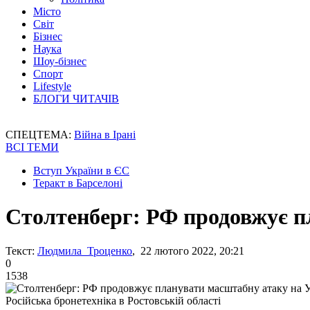
Місто
Світ
Бізнес
Наука
Шоу-бізнес
Спорт
Lifestyle
БЛОГИ ЧИТАЧІВ
СПЕЦТЕМА:
Війна в Ірані
ВСІ ТЕМИ
Вступ України в ЄС
Теракт в Барселоні
Столтенберг: РФ продовжує п
Текст:
Людмила Троценко
, 22 лютого 2022, 20:21
0
1538
Російська бронетехніка в Ростовській області