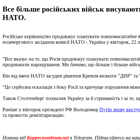
Все більше російських військ висуваютьс
НАТО.
Російське керівництво продовжує планувати повномасштабне в
позачергового засідання комісії НАТО - Україна у вівторок, 22 
"Все вказує на те, що Росія продовжує планувати повномасшта
продовжили нарощування. Ми бачимо, що більше і більше військ 
Він від імені НАТО засудив рішення Кремля визнати "ДНР" та
"Це серйозна ескалація з боку Росії та кричуще порушення між
Також Столтенберг похвалив Україну за її стриманість і за те, 
Раніше у вівторок президент РФ Володимир
Путін знову висту
та провести демілітаризацію.
Новини від
Корреспондент.net
в Telegram. Підписуйтесь на на