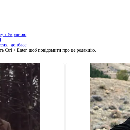
у
йну з Україною
І
ссия
,
донбасс
ь Ctrl + Enter, щоб повідомити про це редакцію.