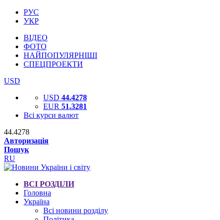
РУС
УКР
ВІДЕО
ФОТО
НАЙПОПУЛЯРНІШІ
СПЕЦПРОЕКТИ
USD
USD
44.4278
EUR
51.3281
Всі курси валют
44.4278
Авторизація
Пошук
RU
ВСІ РОЗДІЛИ
Головна
Україна
Всі новини розділу
Політика