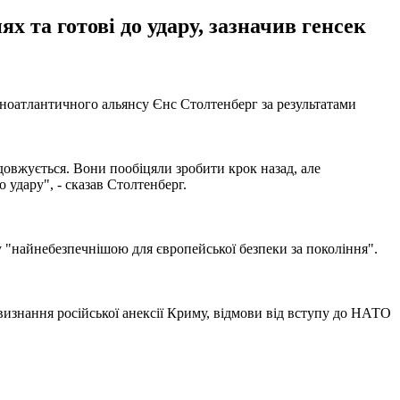
х та готові до удару, зазначив генсек
ноатлантичного альянсу Єнс Столтенберг за результатами
овжується. Вони пообіцяли зробити крок назад, але
 удару", - сказав Столтенберг.
у "найнебезпечнішою для європейської безпеки за покоління".
 визнання російської анексії Криму, відмови від вступу до НАТО