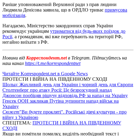
Раніше уповноважений Верховної ради з прав людини
Людмила Денісова заявила, що в ОРДЛО триває
примусова
мобілізація
.
Нагадаємо, Міністерство закордонних справ України
рекомендує українцям
утриматися від будь-яких поїздок до
Росії,
а громадянам, які вже перебувають на території РФ,
негайно виїхати з РФ.
Новини від
Корреспондент.net
в Telegram. Підписуйтесь на
наш канал
https://t.me/korrespondentnet
Читайте Korrespondent.net в Google News
ПРОТЕСТИ І ВІЙНА НА ПІВДЕННОМУ СХОДІ
Шольц: Жахливий день для України і чорний день для Європи
Столтенберг про атаку Росії: Це безрозсудний напад
Джонсон пообіцяв рішучу відповідь РФ за напад на Україну
Генсек ООН закликав Путіна зупинити напад військ на
Україну
Сюжет
"Ви будете прокляті". Російські діячі культури - про
війну з Україною
СПЕЦТЕМА:
ПРОТЕСТИ І ВІЙНА НА ПІВДЕННОМУ
СХОДІ
Якщо ви помітили помилку, виділіть необхідний текст і