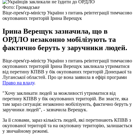
Фото: Громадське
Віце-прем'єр-міністр України з питань реінтеграції тимчасово
окупованих територій Ірина Верещук
Ірина Верещук зазначила, що в
ОРДЛО незаконно мобілізують та
фактично беруть у заручники людей.
Віце-прем'єр-міністр України з питань реінтеграції тимчасово
окупованих територій Ірина Верещук закликала утриматися
від перетину КПВВ у бік окупованих територій Донецької та
Луганської областей. Про це вона заявила в ефірі програми
Право на владу
.
"Хочу закликати людей за можливості утриматися від
перетину КПВВ у бік окупованих територій. Ви знаєте, яка
там зараз ситуація: незаконно мобілізують, фактично беруть у
заручники людей", - зазначила Верещук.
За її словами, зараз кількість людей, які перетинають КПВВ з
окупованої території та на окуповану територію, залишається
у звичайному режимі.