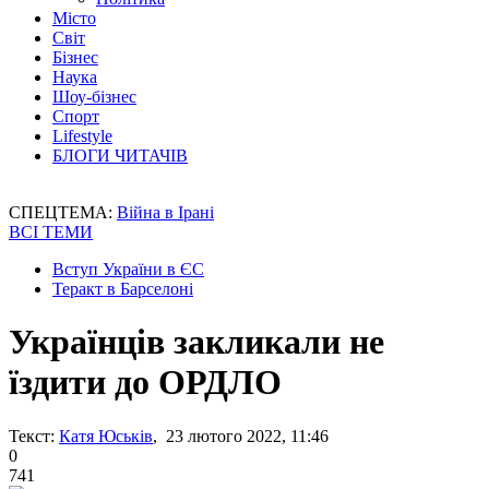
Місто
Світ
Бізнес
Наука
Шоу-бізнес
Спорт
Lifestyle
БЛОГИ ЧИТАЧІВ
СПЕЦТЕМА:
Війна в Ірані
ВСІ ТЕМИ
Вступ України в ЄС
Теракт в Барселоні
Українців закликали не
їздити до ОРДЛО
Текст:
Катя Юськів
, 23 лютого 2022, 11:46
0
741