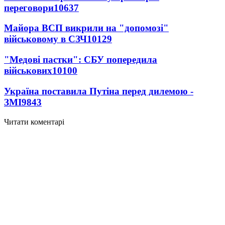
переговори
10637
Майора ВСП викрили на "допомозі"
військовому в СЗЧ
10129
"Медові пастки": СБУ попередила
військових
10100
Україна поставила Путіна перед дилемою -
ЗМІ
9843
Читати коментарі