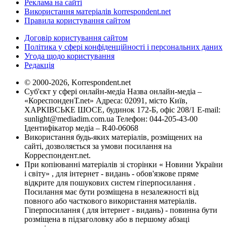
Реклама на сайті
Використання матеріалів korrespondent.net
Правила користування сайтом
Договір користування сайтом
Політика у сфері конфіденційності і персональних даних
Угода щодо користування
Редакція
© 2000-2026, Korrespondent.net
Суб'єкт у сфері онлайн-медіа Назва онлайн-медіа –
«КореспонденТ.net» Адреса: 02091, місто Київ,
ХАРКІВСЬКЕ ШОСЕ, будинок 172-Б, офіс 208/1 E-mail:
sunlight@mediadim.com.ua
Телефон: 044-205-43-00
Ідентифікатор медіа – R40-06068
Використання будь-яких матеріалів, розміщених на
сайті, дозволяється за умови посилання на
Корреспондент.net.
При копіюванні матеріалів зі сторінки « Новини України
і світу» , для інтернет - видань - обов'язкове пряме
відкрите для пошукових систем гіперпосилання .
Посилання має бути розміщена в незалежності від
повного або часткового використання матеріалів.
Гіперпосилання ( для інтернет - видань) - повинна бути
розміщена в підзаголовку або в першому абзаці