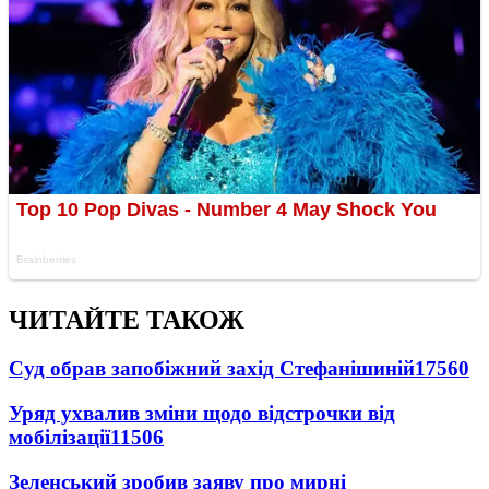
ЧИТАЙТЕ ТАКОЖ
Суд обрав запобіжний захід Стефанішиній
17560
Уряд ухвалив зміни щодо відстрочки від
мобілізації
11506
Зеленський зробив заяву про мирні