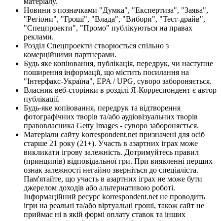
матеріалу.
Новини з позначками "Думка", "Експертиза", "Заява",
"Регіони", "Гроші", "Влада", "Вибори", "Тест-драйв",
"Спецпроекти", "Промо" публікуються на правах
реклами.
Розділ Спецпроекти створюється спільно з
комерційними партнерами.
Будь яке копіювання, публікація, передрук, чи наступне
поширення інформації, що містить посилання на
"Інтерфакс-Україна", EPA / UPG, суворо забороняється.
Власник веб-сторінки в розділі Я-Корреспондент є автор
публікації.
Будь-яке копіювання, передрук та відтворення
фотографічних творів та/або аудіовізуальних творів
правовласника Getty Images - суворо забороняється.
Матеріали сайту korrespondent.net призначені для осіб
старше 21 року (21+). Участь в азартних іграх може
викликати ігрову залежність. Дотримуйтесь правил
(принципів) відповідальної гри. При виявленні перших
ознак залежності негайно зверніться до спеціаліста.
Пам'ятайте, що участь в азартних іграх не може бути
джерелом доходів або альтернативою роботі.
Інформаційний ресурс korrespondent.net не проводить
ігри на реальні та/або віртуальні гроші, також сайт не
приймає ні в якій формі оплату ставок та інших