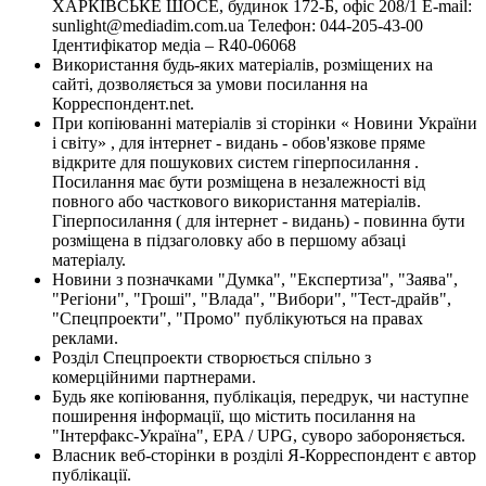
ХАРКІВСЬКЕ ШОСЕ, будинок 172-Б, офіс 208/1 E-mail:
sunlight@mediadim.com.ua
Телефон: 044-205-43-00
Ідентифікатор медіа – R40-06068
Використання будь-яких матеріалів, розміщених на
сайті, дозволяється за умови посилання на
Корреспондент.net.
При копіюванні матеріалів зі сторінки « Новини України
і світу» , для інтернет - видань - обов'язкове пряме
відкрите для пошукових систем гіперпосилання .
Посилання має бути розміщена в незалежності від
повного або часткового використання матеріалів.
Гіперпосилання ( для інтернет - видань) - повинна бути
розміщена в підзаголовку або в першому абзаці
матеріалу.
Новини з позначками "Думка", "Експертиза", "Заява",
"Регіони", "Гроші", "Влада", "Вибори", "Тест-драйв",
"Спецпроекти", "Промо" публікуються на правах
реклами.
Розділ Спецпроекти створюється спільно з
комерційними партнерами.
Будь яке копіювання, публікація, передрук, чи наступне
поширення інформації, що містить посилання на
"Інтерфакс-Україна", EPA / UPG, суворо забороняється.
Власник веб-сторінки в розділі Я-Корреспондент є автор
публікації.