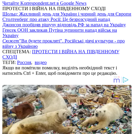
Читайте Korrespondent.net в Google News
ПРОТЕСТИ І ВІЙНА НА ПІВДЕННОМУ СХОДІ
Шольц: Жахливий день для України і чорний день для Європи
Столтенберг про атаку Росії: Це безрозсудний напад
Джонсон пообіцяв рішучу відповідь РФ за напад на Україну
Генсек ООН закликав Путіна зупинити напад військ на
Україну
Сюжет
"Ви будете прокляті". Російські діячі культури - про
війну з Україною
СПЕЦТЕМА:
ПРОТЕСТИ І ВІЙНА НА ПІВДЕННОМУ
СХОДІ
ТЕГИ:
Россия
,
видео
Якщо ви помітили помилку, виділіть необхідний текст і
натисніть Ctrl + Enter, щоб повідомити про це редакцію.