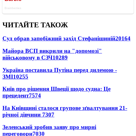
ЧИТАЙТЕ ТАКОЖ
Суд обрав запобіжний захід Стефанішиній
20164
Майора ВСП викрили на "допомозі"
військовому в СЗЧ
10289
Україна поставила Путіна перед дилемою -
ЗМІ
10255
Київ про рішення Швеції щодо судна: Це
прецедент
7574
На Київщині сталося групове зґвалтування 21-
річної дівчини
7307
Зеленський зробив заяву про мирні
переговори
7030