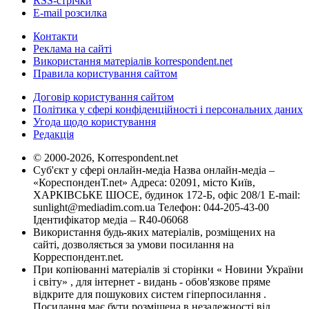
RSS-стрічки
E-mail розсилка
Контакти
Реклама на сайті
Використання матеріалів korrespondent.net
Правила користування сайтом
Договір користування сайтом
Політика у сфері конфіденційності і персональних даних
Угода щодо користування
Редакція
© 2000-2026, Korrespondent.net
Суб'єкт у сфері онлайн-медіа Назва онлайн-медіа –
«КореспонденТ.net» Адреса: 02091, місто Київ,
ХАРКІВСЬКЕ ШОСЕ, будинок 172-Б, офіс 208/1 E-mail:
sunlight@mediadim.com.ua
Телефон: 044-205-43-00
Ідентифікатор медіа – R40-06068
Використання будь-яких матеріалів, розміщених на
сайті, дозволяється за умови посилання на
Корреспондент.net.
При копіюванні матеріалів зі сторінки « Новини України
і світу» , для інтернет - видань - обов'язкове пряме
відкрите для пошукових систем гіперпосилання .
Посилання має бути розміщена в незалежності від