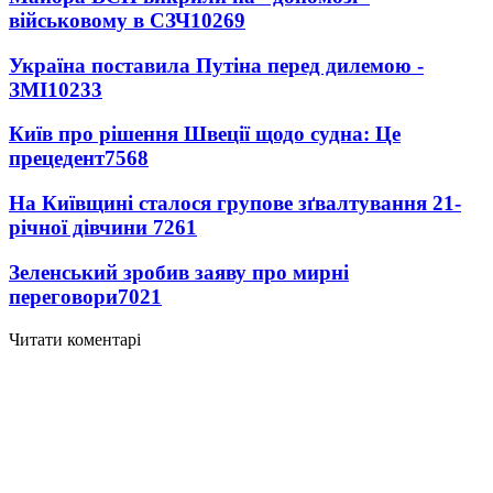
військовому в СЗЧ
10269
Україна поставила Путіна перед дилемою -
ЗМІ
10233
Київ про рішення Швеції щодо судна: Це
прецедент
7568
На Київщині сталося групове зґвалтування 21-
річної дівчини
7261
Зеленський зробив заяву про мирні
переговори
7021
Читати коментарі