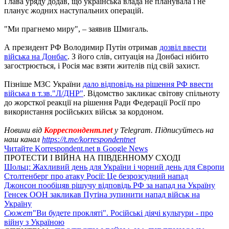
Глава уряду додав, що українська влада не планувала і не
планує жодних наступальних операцій.
"Ми прагнемо миру", – заявив Шмигаль.
А президент РФ Володимир Путін отримав
дозвіл ввести
війська на Донбас
. З його слів, ситуація на Донбасі нібито
загострюється, і Росія має взяти жителів під свій захист.
Пізніше МЗС України
дало відповідь на рішення РФ ввести
війська в т.зв."Л/ДНР"
. Відомство закликає світову спільноту
до жорсткої реакції на рішення Ради Федерації Росії про
використання російських військ за кордоном.
Новини від
Корреспондент.net
у Telegram. Підписуйтесь на
наш канал
https://t.me/korrespondentnet
Читайте Korrespondent.net в Google News
ПРОТЕСТИ І ВІЙНА НА ПІВДЕННОМУ СХОДІ
Шольц: Жахливий день для України і чорний день для Європи
Столтенберг про атаку Росії: Це безрозсудний напад
Джонсон пообіцяв рішучу відповідь РФ за напад на Україну
Генсек ООН закликав Путіна зупинити напад військ на
Україну
Сюжет
"Ви будете прокляті". Російські діячі культури - про
війну з Україною