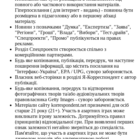
повного або часткового використання матеріалів.
Гіперпосилання ( для інтернет - видань) - повинна бути
розміщена в підзаголовку або в першому абзаці
матеріалу.
Новини з позначками "Думка", "Експертиза", "Заява",
"Регіони", "Гроші", "Влада", "Вибори", "Тест-драйв",
"Спецпроекти", "Промо" публікуються на правах
реклами.
Розділ Спецпроекти створюється спільно з
комерційними партнерами.
Будь яке копіювання, публікація, передрук, чи наступне
поширення інформації, що містить посилання на
"Інтерфакс-Україна", EPA / UPG, суворо забороняється.
Власник веб-сторінки в розділі Я-Корреспондент є автор
публікації.
Будь-яке копіювання, передрук та відтворення
фотографічних творів та/або аудіовізуальних творів
правовласника Getty Images - суворо забороняється.
Матеріали сайту korrespondent.net призначені для осіб
старше 21 року (21+). Участь в азартних іграх може
викликати ігрову залежність. Дотримуйтесь правил
(принципів) відповідальної гри. При виявленні перших
ознак залежності негайно зверніться до спеціаліста.
Пам'ятайте, що участь в азартних іграх не може бути
джерелом доходів або альтернативою роботі.