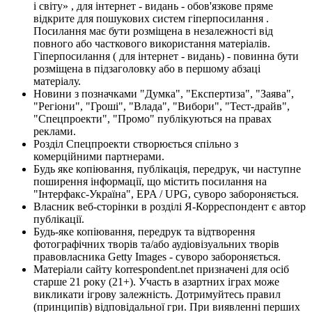
і світу» , для інтернет - видань - обов'язкове пряме
відкрите для пошукових систем гіперпосилання .
Посилання має бути розміщена в незалежності від
повного або часткового використання матеріалів.
Гіперпосилання ( для інтернет - видань) - повинна бути
розміщена в підзаголовку або в першому абзаці
матеріалу.
Новини з позначками "Думка", "Експертиза", "Заява",
"Регіони", "Гроші", "Влада", "Вибори", "Тест-драйв",
"Спецпроекти", "Промо" публікуються на правах
реклами.
Розділ Спецпроекти створюється спільно з
комерційними партнерами.
Будь яке копіювання, публікація, передрук, чи наступне
поширення інформації, що містить посилання на
"Інтерфакс-Україна", EPA / UPG, суворо забороняється.
Власник веб-сторінки в розділі Я-Корреспондент є автор
публікації.
Будь-яке копіювання, передрук та відтворення
фотографічних творів та/або аудіовізуальних творів
правовласника Getty Images - суворо забороняється.
Матеріали сайту korrespondent.net призначені для осіб
старше 21 року (21+). Участь в азартних іграх може
викликати ігрову залежність. Дотримуйтесь правил
(принципів) відповідальної гри. При виявленні перших