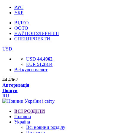
РУС
УКР
ВІДЕО
ФОТО
НАЙПОПУЛЯРНІШІ
СПЕЦПРОЕКТИ
USD
USD
44.4962
EUR
51.3814
Всі курси валют
44.4962
Авторизація
Пошук
RU
ВСІ РОЗДІЛИ
Головна
Україна
Всі новини розділу
Політика