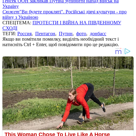
Генсек ООН закликав Путіна зупинити напад військ на
Україну
Сюжет
"Ви будете прокляті". Російські діячі культури - про
війну з Україною
СПЕЦТЕМА:
ПРОТЕСТИ І ВІЙНА НА ПІВДЕННОМУ
СХОДІ
ТЕГИ:
Россия
,
Пентагон
,
Путин
,
фото
,
донбасс
Якщо ви помітили помилку, виділіть необхідний текст і
натисніть Ctrl + Enter, щоб повідомити про це редакцію.