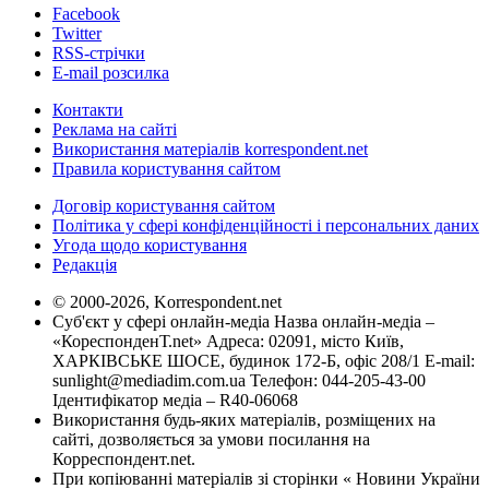
Facebook
Twitter
RSS-стрічки
E-mail розсилка
Контакти
Реклама на сайті
Використання матеріалів korrespondent.net
Правила користування сайтом
Договір користування сайтом
Політика у сфері конфіденційності і персональних даних
Угода щодо користування
Редакція
© 2000-2026, Korrespondent.net
Суб'єкт у сфері онлайн-медіа Назва онлайн-медіа –
«КореспонденТ.net» Адреса: 02091, місто Київ,
ХАРКІВСЬКЕ ШОСЕ, будинок 172-Б, офіс 208/1 E-mail:
sunlight@mediadim.com.ua
Телефон: 044-205-43-00
Ідентифікатор медіа – R40-06068
Використання будь-яких матеріалів, розміщених на
сайті, дозволяється за умови посилання на
Корреспондент.net.
При копіюванні матеріалів зі сторінки « Новини України