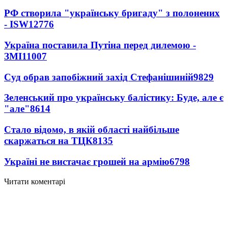
РФ створила "українську бригаду" з полонених
- ISW
12776
Україна поставила Путіна перед дилемою -
ЗМІ
11007
Суд обрав запобіжний захід Стефанішиній
9829
Зеленський про українську балістику: Буде, але є
"але"
8614
Стало відомо, в якій області найбільше
скаржаться на ТЦК
8135
Україні не вистачає грошей на армію
6798
Читати коментарі