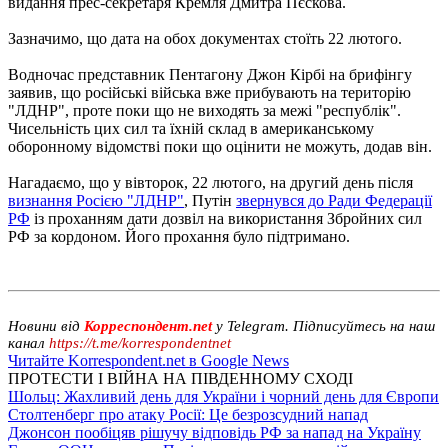
видання прес-секретаря Кремля Дмитра Пєскова.
Зазначимо, що дата на обох документах стоїть 22 лютого.
Водночас представник Пентагону Джон Кірбі на брифінгу
заявив, що російські війська вже прибувають на територію
"ЛДНР", проте поки що не виходять за межі "республік".
Чисельність цих сил та їхній склад в американському
оборонному відомстві поки що оцінити не можуть, додав він.
Нагадаємо, що у вівторок, 22 лютого, на другий день після
визнання Росією "ЛДНР"
, Путін
звернувся до Ради Федерації
РФ
із проханням дати дозвіл на використання Збройних сил
РФ за кордоном. Його прохання було підтримано.
Новини від
Корреспондент.net
у Telegram. Підписуйтесь на наш
канал
https://t.me/korrespondentnet
Читайте Korrespondent.net в Google News
ПРОТЕСТИ І ВІЙНА НА ПІВДЕННОМУ СХОДІ
Шольц: Жахливий день для України і чорний день для Європи
Столтенберг про атаку Росії: Це безрозсудний напад
Джонсон пообіцяв рішучу відповідь РФ за напад на Україну