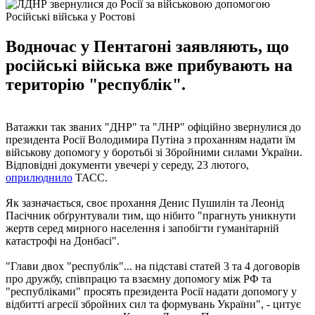
Російські війська у Ростові
Водночас у Пентагоні заявляють, що
російські війська вже прибувають на
територію "республік".
Ватажки так званих "ДНР" та "ЛНР" офіційно звернулися до
президента Росії Володимира Путіна з проханням надати їм
військову допомогу у боротьбі зі Збройними силами України.
Відповідні документи увечері у середу, 23 лютого,
оприлюднило
ТАСС.
Як зазначається, своє прохання Денис Пушилін та Леонід
Пасічник обґрунтували тим, що нібито "прагнуть уникнути
жертв серед мирного населення і запобігти гуманітарній
катастрофі на Донбасі".
"Глави двох "республік"... на підставі статей 3 та 4 договорів
про дружбу, співпрацю та взаємну допомогу між РФ та
"республіками" просять президента Росії надати допомогу у
відбитті агресії збройних сил та формувань України", - цитує