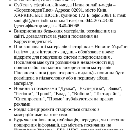
Суб'єкт у сфері онлайн-медіа Назва онлайн-медіа –
«КореспонденТ.net» Адреса: 02091, місто Київ,
ХАРКІВСЬКЕ ШОСЕ, будинок 172-Б, офіс 208/1 E-mail:
sunlight@mediadim.com.ua
Телефон: 044-205-43-00
Ідентифікатор медіа – R40-06068
Використання будь-яких матеріалів, розміщених на
сайті, дозволяється за умови посилання на
Корреспондент.net.
При копіюванні матеріалів зі сторінки « Новини України
і світу» , для інтернет - видань - обов'язкове пряме
відкрите для пошукових систем гіперпосилання .
Посилання має бути розміщена в незалежності від
повного або часткового використання матеріалів.
Гіперпосилання ( для інтернет - видань) - повинна бути
розміщена в підзаголовку або в першому абзаці
матеріалу.
Новини з позначками "Думка", "Експертиза", "Заява",
"Регіони", "Гроші", "Влада", "Вибори", "Тест-драйв",
"Спецпроекти", "Промо" публікуються на правах
реклами.
Розділ Спецпроекти створюється спільно з
комерційними партнерами.
Будь яке копіювання, публікація, передрук, чи наступне
поширення інформації, що містить посилання на