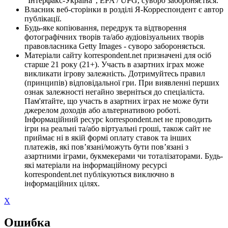
"Інтерфакс-Україна", EPA / UPG, суворо забороняється.
Власник веб-сторінки в розділі Я-Корреспондент є автор
публікації.
Будь-яке копіювання, передрук та відтворення
фотографічних творів та/або аудіовізуальних творів
правовласника Getty Images - суворо забороняється.
Матеріали сайту korrespondent.net призначені для осіб
старше 21 року (21+). Участь в азартних іграх може
викликати ігрову залежність. Дотримуйтесь правил
(принципів) відповідальної гри. При виявленні перших
ознак залежності негайно зверніться до спеціаліста.
Пам'ятайте, що участь в азартних іграх не може бути
джерелом доходів або альтернативою роботі.
Інформаційний ресурс korrespondent.net не проводить
ігри на реальні та/або віртуальні гроші, також сайт не
приймає ні в якій формі оплату ставок та інших
платежів, які пов’язані/можуть бути пов’язані з
азартними іграми, букмекерами чи тоталізаторами. Будь-
які матеріали на інформаційному ресурсі
korrespondent.net публікуються виключно в
інформаційних цілях.
X
Ошибка