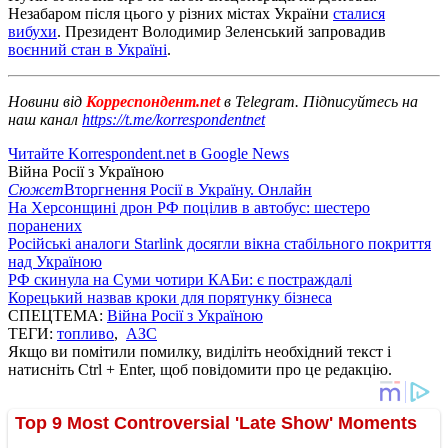
Незабаром після цього у різних містах України
сталися
вибухи
. Президент Володимир Зеленський запровадив
воєнний стан в Україні
.
Новини від
Корреспондент.net
в Telegram. Підписуйтесь на
наш канал
https://t.me/korrespondentnet
Читайте Korrespondent.net в Google News
Війна Росії з Україною
Сюжет
Вторгнення Росії в Україну. Онлайн
На Херсонщині дрон РФ поцілив в автобус: шестеро
поранених
Російські аналоги Starlink досягли вікна стабільного покриття
над Україною
РФ скинула на Суми чотири КАБи: є постраждалі
Корецький назвав кроки для порятунку бізнеса
СПЕЦТЕМА:
Війна Росії з Україною
ТЕГИ:
топливо
,
АЗС
Якщо ви помітили помилку, виділіть необхідний текст і
натисніть Ctrl + Enter, щоб повідомити про це редакцію.