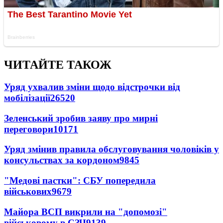
ЧИТАЙТЕ ТАКОЖ
Уряд ухвалив зміни щодо відстрочки від
мобілізації
26520
Зеленський зробив заяву про мирні
переговори
10171
Уряд змінив правила обслуговування чоловіків у
консульствах за кордоном
9845
"Медові пастки": СБУ попередила
військових
9679
Майора ВСП викрили на "допомозі"
військовому в СЗЧ
9139