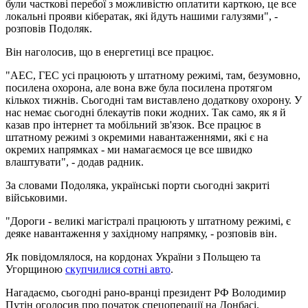
були часткові перебої з можливістю оплатити карткою, це все
локальні прояви кібератак, які йдуть нашими галузями", -
розповів Подоляк.
Він наголосив, що в енергетиці все працює.
"АЕС, ГЕС усі працюють у штатному режимі, там, безумовно,
посилена охорона, але вона вже була посилена протягом
кількох тижнів. Сьогодні там виставлено додаткову охорону. У
нас немає сьогодні блекаутів поки жодних. Так само, як я й
казав про інтернет та мобільний зв'язок. Все працює в
штатному режимі з окремими навантаженнями, які є на
окремих напрямках - ми намагаємося це все швидко
влаштувати", - додав радник.
За словами Подоляка, українські порти сьогодні закриті
військовими.
"Дороги - великі магістралі працюють у штатному режимі, є
деяке навантаження у західному напрямку, - розповів він.
Як повідомлялося, на кордонах України з Польщею та
Угорщиною
скупчилися сотні авто
.
Нагадаємо, сьогодні рано-вранці президент РФ Володимир
Путін оголосив про початок спецоперації на Донбасі.