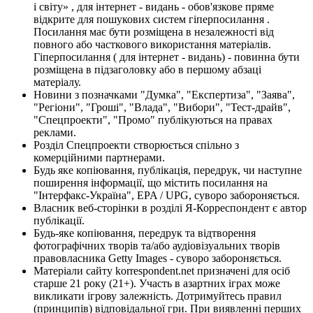
і світу» , для інтернет - видань - обов'язкове пряме
відкрите для пошукових систем гіперпосилання .
Посилання має бути розміщена в незалежності від
повного або часткового використання матеріалів.
Гіперпосилання ( для інтернет - видань) - повинна бути
розміщена в підзаголовку або в першому абзаці
матеріалу.
Новини з позначками "Думка", "Експертиза", "Заява",
"Регіони", "Гроші", "Влада", "Вибори", "Тест-драйв",
"Спецпроекти", "Промо" публікуються на правах
реклами.
Розділ Спецпроекти створюється спільно з
комерційними партнерами.
Будь яке копіювання, публікація, передрук, чи наступне
поширення інформації, що містить посилання на
"Інтерфакс-Україна", EPA / UPG, суворо забороняється.
Власник веб-сторінки в розділі Я-Корреспондент є автор
публікації.
Будь-яке копіювання, передрук та відтворення
фотографічних творів та/або аудіовізуальних творів
правовласника Getty Images - суворо забороняється.
Матеріали сайту korrespondent.net призначені для осіб
старше 21 року (21+). Участь в азартних іграх може
викликати ігрову залежність. Дотримуйтесь правил
(принципів) відповідальної гри. При виявленні перших