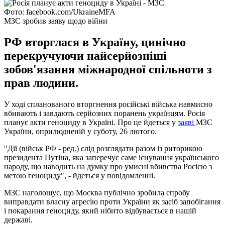
Фото: facebook.com/UkraineMFA
МЗС зробив заяву щодо війни
РФ вторглася в Україну, цинічно
перекручуючи найсерйозніші
зобов'язання міжнародної спільноти з
прав людини.
У ході спланованого вторгнення російські війська навмисно
вбивають і завдають серйозних поранень українцям. Росія
планує акти геноциду в Україні. Про це йдеться у
заяві
МЗС
України, оприлюдненій у суботу, 26 лютого.
"Дії (військ РФ - ред.) слід розглядати разом із риторикою
президента Путіна, яка заперечує саме існування українського
народу, що наводить на думку про умисні вбивства Росією з
метою геноциду", - йдеться у повідомленні.
МЗС наголошує, що Москва публічно зробила спробу
виправдати власну агресію проти України як засіб запобігання
і покарання геноциду, який нібито відбувається в нашій
державі.