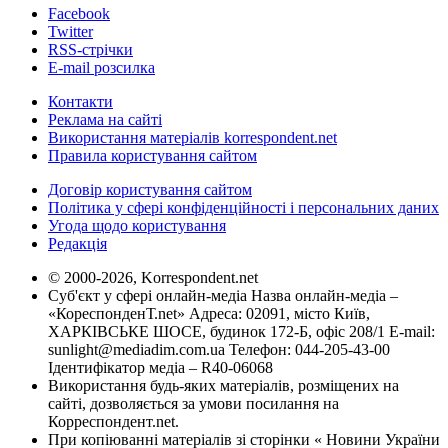
Facebook
Twitter
RSS-стрічки
E-mail розсилка
Контакти
Реклама на сайті
Використання матеріалів korrespondent.net
Правила користування сайтом
Договір користування сайтом
Політика у сфері конфіденційності і персональних даних
Угода щодо користування
Редакція
© 2000-2026, Korrespondent.net
Суб'єкт у сфері онлайн-медіа Назва онлайн-медіа –
«КореспонденТ.net» Адреса: 02091, місто Київ,
ХАРКІВСЬКЕ ШОСЕ, будинок 172-Б, офіс 208/1 E-mail:
sunlight@mediadim.com.ua
Телефон: 044-205-43-00
Ідентифікатор медіа – R40-06068
Використання будь-яких матеріалів, розміщених на
сайті, дозволяється за умови посилання на
Корреспондент.net.
При копіюванні матеріалів зі сторінки « Новини України