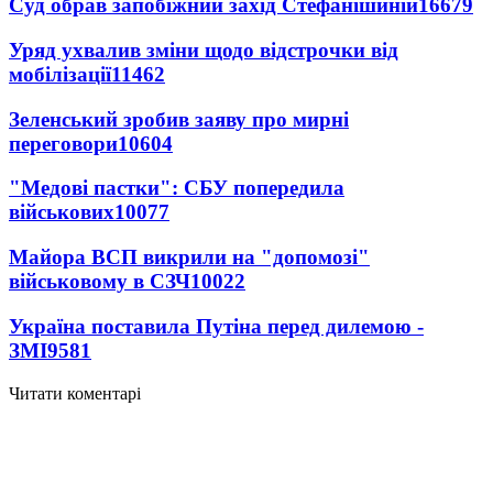
Суд обрав запобіжний захід Стефанішиній
16679
Уряд ухвалив зміни щодо відстрочки від
мобілізації
11462
Зеленський зробив заяву про мирні
переговори
10604
"Медові пастки": СБУ попередила
військових
10077
Майора ВСП викрили на "допомозі"
військовому в СЗЧ
10022
Україна поставила Путіна перед дилемою -
ЗМІ
9581
Читати коментарі