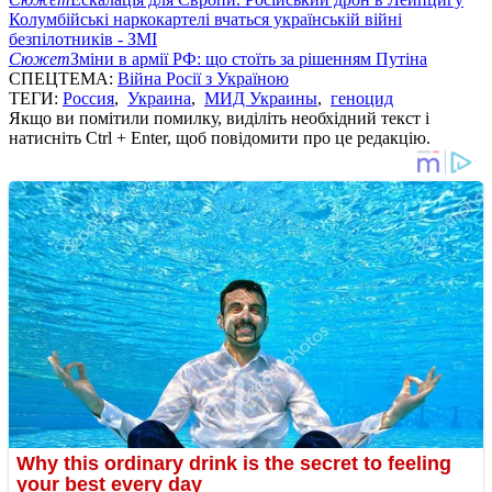
Колумбійські наркокартелі вчаться українській війні
безпілотників - ЗМІ
Сюжет
Зміни в армії РФ: що стоїть за рішенням Путіна
СПЕЦТЕМА:
Війна Росії з Україною
ТЕГИ:
Россия
,
Украина
,
МИД Украины
,
геноцид
Якщо ви помітили помилку, виділіть необхідний текст і
натисніть Ctrl + Enter, щоб повідомити про це редакцію.