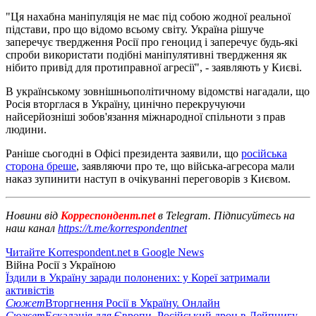
"Ця нахабна маніпуляція не має під собою жодної реальної
підстави, про що відомо всьому світу. Україна рішуче
заперечує твердження Росії про геноцид і заперечує будь-які
спроби використати подібні маніпулятивні твердження як
нібито привід для протиправної агресії", - заявляють у Києві.
В українському зовнішньополітичному відомстві нагадали, що
Росія вторглася в Україну, цинічно перекручуючи
найсерйозніші зобов'язання міжнародної спільноти з прав
людини.
Раніше сьогодні в Офісі президента заявили, що
російська
сторона бреше
, заявляючи про те, що війська-агресора мали
наказ зупинити наступ в очікуванні переговорів з Києвом.
Новини від
Корреспондент.net
в Telegram. Підписуйтесь на
наш канал
https://t.me/korrespondentnet
Читайте Korrespondent.net в Google News
Війна Росії з Україною
Їздили в Україну заради полонених: у Кореї затримали
активістів
Сюжет
Вторгнення Росії в Україну. Онлайн
Сюжет
Ескалація для Європи. Російський дрон в Лейпцигу