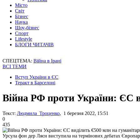
Місто
Світ
Бізнес
Наука
Шоу-бізнес
Спорт
Lifestyle
БЛОГИ ЧИТАЧІВ
СПЕЦТЕМА:
Війна в Ірані
ВСІ ТЕМИ
Вступ України в ЄС
Теракт в Барселоні
Війна РФ проти України: ЄС в
Текст:
Людмила Троценко
, 1 березня 2022, 15:51
0
435
Урсула фон дер Ляєн виступила на термінових дебатах Європа