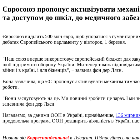
Євросоюз пропонує активізувати механі
та доступом до шкіл, до медичного забе
Євросоюз виділить 500 млн євро, щоб упоратися з гуманітарним
дебатах Європейського парламенту у вівторок, 1 березня.
"Наш союз вперше використовує європейський бюджет для закупі
щоб підтримати оборону України. Ми тепер також відповідатиме
війни і в країні, і для біженців", – заявила фон дер Ляєн.
Вона зазначила, що ЄС пропонує активізувати механізм тимчасо
роботи.
"Вони заслуговують на це. Ми повинні зробити це зараз. І ми зн
запевнила фон дер Ляєн.
Нагадаємо, за даними ООН в Україні, щонайменше,
136 мирних
продовольча програма ООН розширить діяльність в Україні наст
Новини від
Корреспондент.net
в Telegram. Підписуйтесь на на