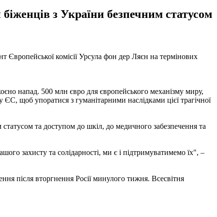
 біженців з України безпечним статусом
нт Європейської комісії Урсула фон дер Ляєн на термінових
оєно напад. 500 млн євро для європейського механізму миру,
 ЄС, щоб упоратися з гуманітарними наслідками цієї трагічної
 статусом та доступом до шкіл, до медичного забезпечення та
шого захисту та солідарності, ми є і підтримуватимемо їх", –
анення після вторгнення Росії минулого тижня. Всесвітня