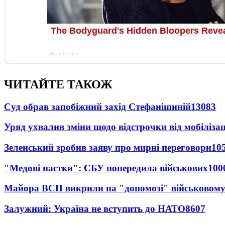
ЧИТАЙТЕ ТАКОЖ
Суд обрав запобіжний захід Стефанішиній
13083
Уряд ухвалив зміни щодо відстрочки від мобілізац
Зеленський зробив заяву про мирні переговори
10
"Медові пастки": СБУ попередила військових
100
Майора ВСП викрили на "допомозі" військовому
Залужний: Україна не вступить до НАТО
8607