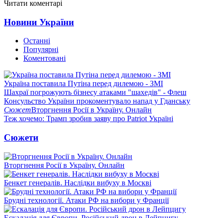
Читати коментарі
Новини України
Останні
Популярні
Коментовані
Україна поставила Путіна перед дилемою - ЗМІ
Шахраї погрожують бізнесу атаками "шахедів" - Флеш
Консульство України прокоментувало напад у Гданську
Сюжет
Вторгнення Росії в Україну. Онлайн
Теж хочемо: Трамп зробив заяву про Patriot Україні
Сюжети
Вторгнення Росії в Україну. Онлайн
Бенкет генералів. Наслідки вибуху в Москві
Брудні технології. Атаки РФ на вибори у Франції
Ескалація для Європи. Російський дрон в Лейпцигу