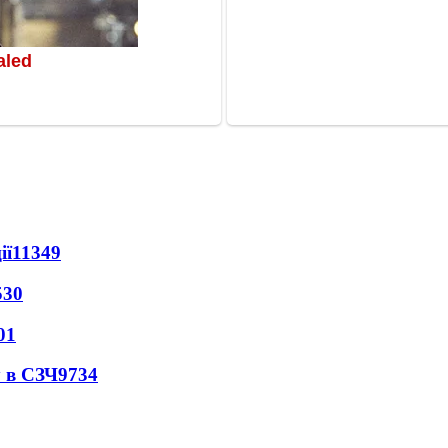
ії
11349
530
01
 в СЗЧ
9734