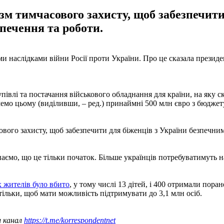
зм тимчасового захисту, щоб забезпечити
зпечення та роботи.
и наслідками війни Росії проти України. Про це сказала президе
влі та постачання військового обладнання для країни, на яку ск
мо цьому (виділивши, – ред.) принаймні 500 млн євро з бюджету
вого захисту, щоб забезпечити для біженців з України безпечним
аємо, що це тільки початок. Більше українців потребуватимуть на
 жителів було вбито
, у тому числі 13 дітей, і 400 отримали пор
ільки, щоб мати можливість підтримувати до 3,1 млн осіб.
ш канал
https://t.me/korrespondentnet