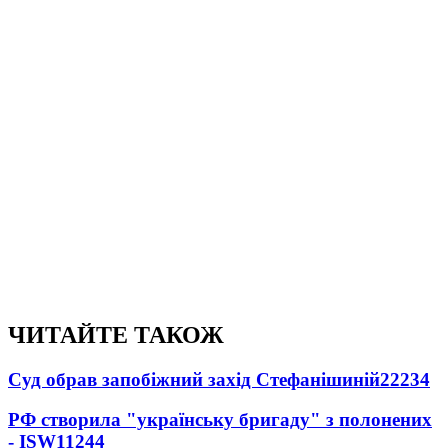
ЧИТАЙТЕ ТАКОЖ
Суд обрав запобіжний захід Стефанішиній
22234
РФ створила "українську бригаду" з полонених
- ISW
11244
Україна поставила Путіна перед дилемою -