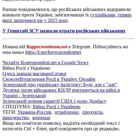
Раніше повідомлялося, що російських військових відправили
воювати проти України, забезпечивши їх
сухпайками, термін
яких закінчився ще у 2015 році
.
У Генштабі ЗСУ назвали втрати російських військових
Новини від
Корреспондент.net
в Telegram. Підписуйтесь на
наш канал
https://t.me/korrespondentnet
Читайте Korrespondent.net в Google News
Війна Росії з Україною
Одеса зазнала масованої атаки
Сюжет
Вторгнення Росії в Україну. Онлайн
Зеленський про українську балістику: Буде, але є "але"
Десятки тисяч військових КНДР вчитимуться на війні в
Україні - Зеленський
Зеленський оцінив гарантії США і долю Донбасу
СПЕЦТЕМА:
Війна Росії з Україною
ТЕГИ:
Украина-Россия
,
ограбление
,
продукты
,
мародерство
,
военные
Якщо ви помітили помилку, виділіть необхідний текст і
натисніть Ctrl + Enter, щоб повідомити про це редакцію.