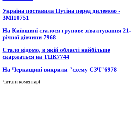
ЗМІ
10751
На Київщині сталося групове зґвалтування 21-
річної дівчини
7968
Стало відомо, в якій області найбільше
скаржаться на ТЦК
7744
На Черкащині викрили "схему СЗЧ"
6978
Читати коментарі