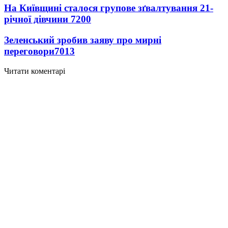
На Київщині сталося групове зґвалтування 21-
річної дівчини
7200
Зеленський зробив заяву про мирні
переговори
7013
Читати коментарі