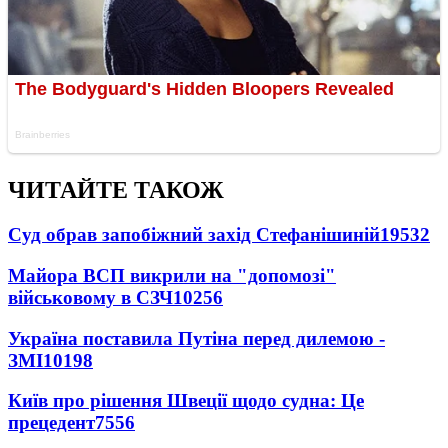
ЧИТАЙТЕ ТАКОЖ
Суд обрав запобіжний захід Стефанішиній
19532
Майора ВСП викрили на "допомозі"
військовому в СЗЧ
10256
Україна поставила Путіна перед дилемою -
ЗМІ
10198
Київ про рішення Швеції щодо судна: Це
прецедент
7556