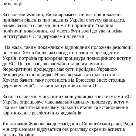
резолюції.
За словами Жовкви, Європарламент не має повноважень
приймати рішення про надання Україні статусу кандидата,
однак, за його словами, він міг би прийняти "сміливі
політичні покажчики, які мають бути взяті до уваги всіма
інститутами ЄС та державами-членами".
"На жаль, таким покажчиком відповідних положень резолюції
не стали. Хотів би ще раз нагадати позицію президента:
Україні потрібна прискорена процедура повноцінного вступу
до ЄС. Це означає, що звичайна та довга рутинна
бюрократична процедура має бути пройдена Україною
безпрецедентно швидко. Наша держава до цього готова.
Хочемо бачити таку готовність від Брюсселя і всіх столиць
держав-членів", - заявив заступник голови ОП.
За його словами, у постійних консультаціях з інститутами ЄС
Україна опрацьовує максимально швидку процедуру вступу,
яка має містити мінімальну кількість етапів та встановлення
коротких, але реалістичних дедлайнів.
Як зазначив Жовква, жодне засідання Європейської ради, Ради
міністрів не має відбуватися без розгляду окремих аспектів
вступу України.