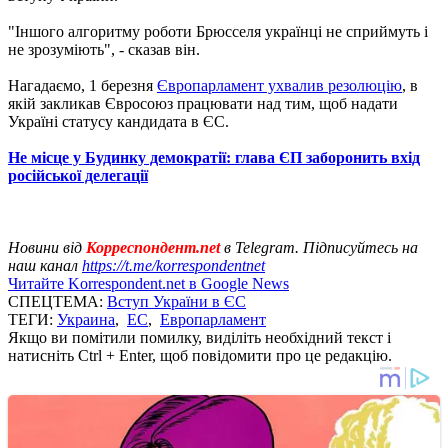
"Іншого алгоритму роботи Брюсселя українці не сприймуть і
не зрозуміють", - сказав він.
Нагадаємо, 1 березня
Європарламент ухвалив резолюцію
, в
якій закликав Євросоюз працювати над тим, щоб надати
Україні статусу кандидата в ЄС.
Не місце у Будинку демократії: глава ЄП заборонить вхід
російської делегації
Новини від
Корреспондент.net
в Telegram. Підписуйтесь на
наш канал
https://t.me/korrespondentnet
Читайте Korrespondent.net в Google News
СПЕЦТЕМА:
Вступ України в ЄС
ТЕГИ:
Украина
,
ЕС
,
Европарламент
Якщо ви помітили помилку, виділіть необхідний текст і
натисніть Ctrl + Enter, щоб повідомити про це редакцію.