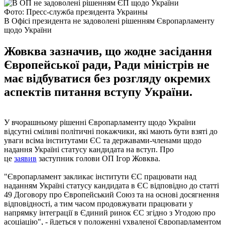
Фото: Пресс-служба президента Украины
В Офісі президента не задоволені рішенням Європарламенту
щодо України
Жовква зазначив, що жодне засідання
Європейської ради, Ради міністрів не
має відбуватися без розгляду окремих
аспектів питання вступу України.
У вчорашньому рішенні Європарламенту щодо України
відсутні сміливі політичні покажчики, які мають бути взяті до
уваги всіма інститутами ЄС та державами-членами щодо
надання Україні статусу кандидата на вступ. Про
це
заявив
заступник голови ОП Ігор Жовква.
"Європарламент закликає інститути ЄС працювати над
наданням Україні статусу кандидата в ЄС відповідно до статті
49 Договору про Європейський Союз та на основі досягнення
відповідності, а тим часом продовжувати працювати у
напрямку інтеграції в Єдиний ринок ЄС згідно з Угодою про
асоціацію", - йдеться у положенні ухваленої Європарламентом