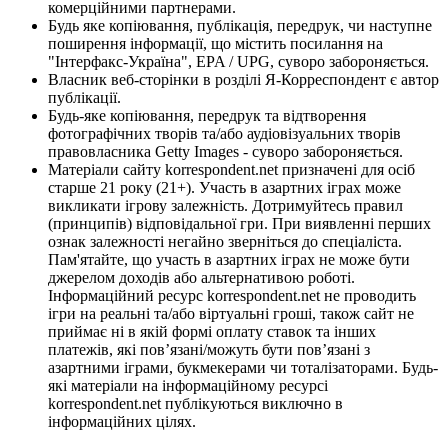
комерційними партнерами.
Будь яке копіювання, публікація, передрук, чи наступне
поширення інформації, що містить посилання на
"Інтерфакс-Україна", EPA / UPG, суворо забороняється.
Власник веб-сторінки в розділі Я-Корреспондент є автор
публікації.
Будь-яке копіювання, передрук та відтворення
фотографічних творів та/або аудіовізуальних творів
правовласника Getty Images - суворо забороняється.
Матеріали сайту korrespondent.net призначені для осіб
старше 21 року (21+). Участь в азартних іграх може
викликати ігрову залежність. Дотримуйтесь правил
(принципів) відповідальної гри. При виявленні перших
ознак залежності негайно зверніться до спеціаліста.
Пам'ятайте, що участь в азартних іграх не може бути
джерелом доходів або альтернативою роботі.
Інформаційний ресурс korrespondent.net не проводить
ігри на реальні та/або віртуальні гроші, також сайт не
приймає ні в якій формі оплату ставок та інших
платежів, які пов’язані/можуть бути пов’язані з
азартними іграми, букмекерами чи тоталізаторами. Будь-
які матеріали на інформаційному ресурсі
korrespondent.net публікуються виключно в
інформаційних цілях.