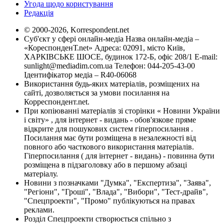
Угода щодо користування
Редакція
© 2000-2026, Korrespondent.net
Суб'єкт у сфері онлайн-медіа Назва онлайн-медіа –
«КореспонденТ.net» Адреса: 02091, місто Київ,
ХАРКІВСЬКЕ ШОСЕ, будинок 172-Б, офіс 208/1 E-mail:
sunlight@mediadim.com.ua
Телефон: 044-205-43-00
Ідентифікатор медіа – R40-06068
Використання будь-яких матеріалів, розміщених на
сайті, дозволяється за умови посилання на
Корреспондент.net.
При копіюванні матеріалів зі сторінки « Новини України
і світу» , для інтернет - видань - обов'язкове пряме
відкрите для пошукових систем гіперпосилання .
Посилання має бути розміщена в незалежності від
повного або часткового використання матеріалів.
Гіперпосилання ( для інтернет - видань) - повинна бути
розміщена в підзаголовку або в першому абзаці
матеріалу.
Новини з позначками "Думка", "Експертиза", "Заява",
"Регіони", "Гроші", "Влада", "Вибори", "Тест-драйв",
"Спецпроекти", "Промо" публікуються на правах
реклами.
Розділ Спецпроекти створюється спільно з