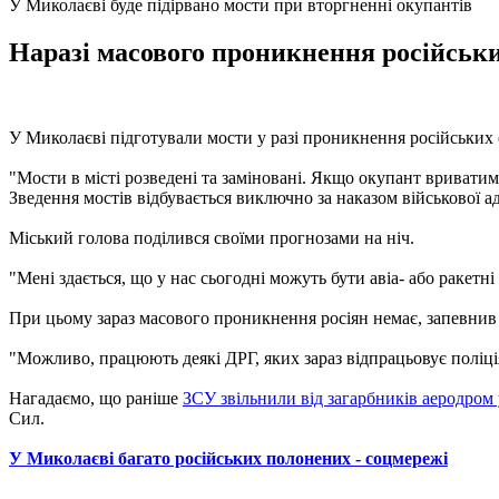
У Миколаєві буде підірвано мости при вторгненні окупантів
Наразі масового проникнення російськи
У Миколаєві підготували мости у разі проникнення російських 
"Мости в місті розведені та заміновані. Якщо окупант вриватиме
Зведення мостів відбувається виключно за наказом військової ад
Міський голова поділився своїми прогнозами на ніч.
"Мені здається, що у нас сьогодні можуть бути авіа- або ракетні 
При цьому зараз масового проникнення росіян немає, запевнив
"Можливо, працюють деякі ДРГ, яких зараз відпрацьовує поліція
Нагадаємо, що раніше
ЗСУ звільнили від загарбників аеродром 
Сил.
У Миколаєві багато російських полонених - соцмережі