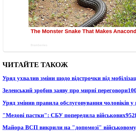
ЧИТАЙТЕ ТАКОЖ
Уряд ухвалив зміни щодо відстрочки від мобілізац
Зеленський зробив заяву про мирні переговори
10
Уряд змінив правила обслуговування чоловіків у
"Медові пастки": СБУ попередила військових
952
Майора ВСП викрили на "допомозі" військовому