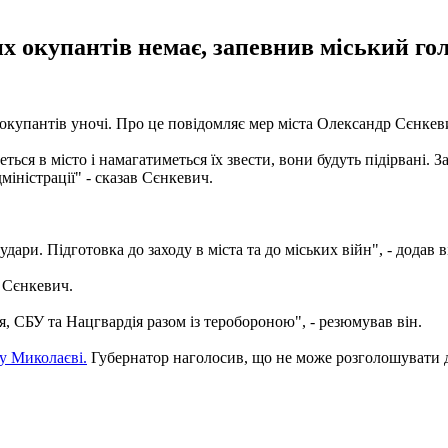
х окупантів немає, запевнив міський го
окупантів уночі. Про це повідомляє мер міста Олександр Сєнкеви
ться в місто і намагатиметься їх звести, вони будуть підірвані. 
міністрації" - сказав Сєнкевич.
удари. Підготовка до заходу в міста та до міських війн", - додав в
 Сєнкевич.
, СБУ та Нацгвардія разом із теробороною", - резюмував він.
у Миколаєві.
Губернатор наголосив, що не може розголошувати де