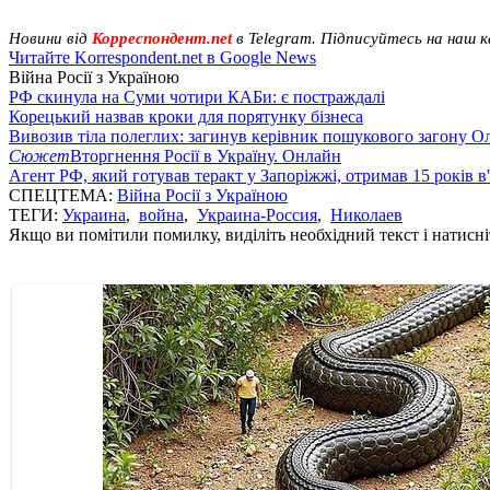
Новини від
Корреспондент.net
в Telegram. Підписуйтесь на наш 
Читайте Korrespondent.net в Google News
Війна Росії з Україною
РФ скинула на Суми чотири КАБи: є постраждалі
Корецький назвав кроки для порятунку бізнеса
Вивозив тіла полеглих: загинув керівник пошукового загону О
Сюжет
Вторгнення Росії в Україну. Онлайн
Агент РФ, який готував теракт у Запоріжжі, отримав 15 років в
СПЕЦТЕМА:
Війна Росії з Україною
ТЕГИ:
Украина
,
война
,
Украина-Россия
,
Николаев
Якщо ви помітили помилку, виділіть необхідний текст і натисніт