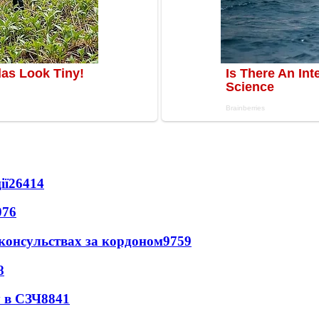
ії
26414
076
 консульствах за кордоном
9759
8
 в СЗЧ
8841