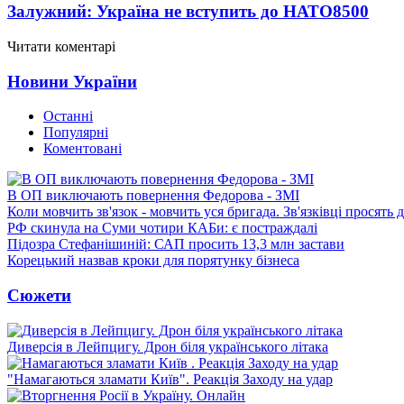
Залужний: Україна не вступить до НАТО
8500
Читати коментарі
Новини України
Останні
Популярні
Коментовані
В ОП виключають повернення Федорова - ЗМІ
Коли мовчить зв'язок - мовчить уся бригада. Зв'язківці просять
РФ скинула на Суми чотири КАБи: є постраждалі
Підозра Стефанішиній: САП просить 13,3 млн застави
Корецький назвав кроки для порятунку бізнеса
Сюжети
Диверсія в Лейпцигу. Дрон біля українського літака
"Намагаються зламати Київ". Реакція Заходу на удар