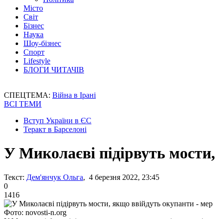
Місто
Світ
Бізнес
Наука
Шоу-бізнес
Спорт
Lifestyle
БЛОГИ ЧИТАЧІВ
СПЕЦТЕМА:
Війна в Ірані
ВСІ ТЕМИ
Вступ України в ЄС
Теракт в Барселоні
У Миколаєві підірвуть мости,
Текст:
Дем'янчук Ольга
, 4 березня 2022, 23:45
0
1416
Фото: novosti-n.org