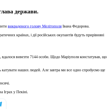
 глава держави.
ьнити
викраденого голову Мелітополя
Івана Федорова.
атичних країнах, і дії російських окупантів будуть прирівняні
в, вдалося вивезти 7144 особи. Щодо Маріуполя констатував, що
ть катувати наших людей. Але завтра ми все одно спробуємо ще
исячі.
а Іграх у Пекіні.