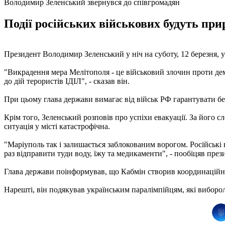
Володимир Зеленський звернувся до співгромадян
Події російських військових будуть прир
Президент Володимир Зеленський у ніч на суботу, 12 березня, 
"Викрадення мера Мелітополя - це військовий злочин проти демок
до дій терористів ІДІЛ", - сказав він.
При цьому глава держави вимагає від військ РФ гарантувати бе
Крім того, Зеленський розповів про успіхи евакуації. За його 
ситуація у місті катастрофічна.
"Маріуполь так і залишається заблокованим ворогом. Російські
раз відправити туди воду, їжу та медикаменти", - пообіцяв през
Глава держави поінформував, що Кабмін створив координаційн
Нарешті, він подякував українським паралімпійцям, які вибороли