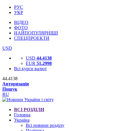
РУС
УКР
ВІДЕО
ФОТО
НАЙПОПУЛЯРНІШІ
СПЕЦПРОЕКТИ
USD
USD
44.4138
EUR
51.2998
Всі курси валют
44.4138
Авторизація
Пошук
RU
ВСІ РОЗДІЛИ
Головна
Україна
Всі новини розділу
Політика