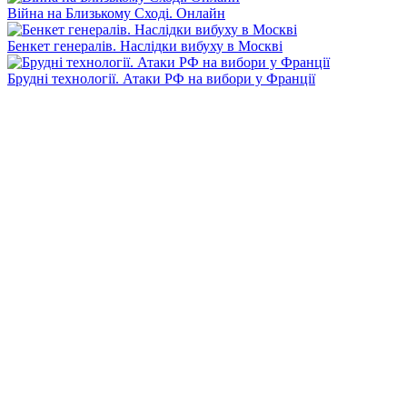
Війна на Близькому Сході. Онлайн
Бенкет генералів. Наслідки вибуху в Москві
Брудні технології. Атаки РФ на вибори у Франції