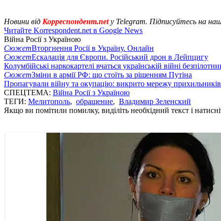
Новини від
Корреспондент.net
у Telegram. Підписуйтесь на на
Читайте Korrespondent.net в Google News
Війна Росії з Україною
Сюжет
Вторгнення Росії в Україну. Онлайн
Сюжет
Ескалація для Європи. Російський дрон в Лейпцигу
Колумбійські наркокартелі вчаться українській війні безпілотни
Сюжет
Зміни в армії РФ: що стоїть за рішенням Путіна
Пропагували війну та окупацію: викрито мережу прихильникі
СПЕЦТЕМА:
Війна Росії з Україною
ТЕГИ:
Мелитополь
,
обращение
,
Владимир Зеленский
Якщо ви помітили помилку, виділіть необхідний текст і натисніт