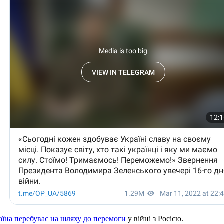
аїна перебуває на шляху до перемоги
у війні з Росією.