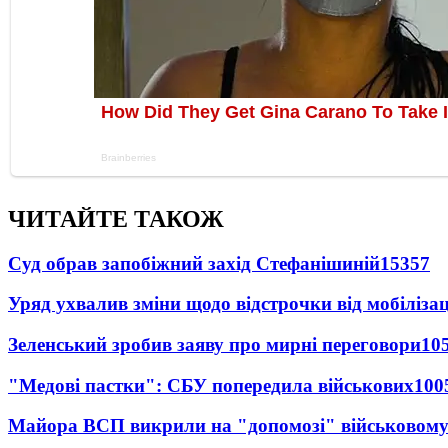
ЧИТАЙТЕ ТАКОЖ
Суд обрав запобіжний захід Стефанішиній
15357
Уряд ухвалив зміни щодо відстрочки від мобілізац
Зеленський зробив заяву про мирні переговори
10
"Медові пастки": СБУ попередила військових
100
Майора ВСП викрили на "допомозі" військовому