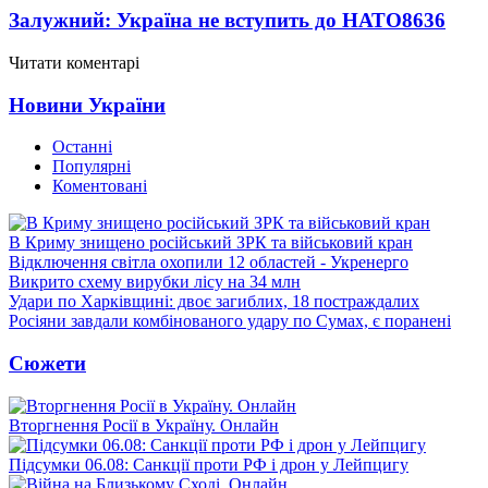
Залужний: Україна не вступить до НАТО
8636
Читати коментарі
Новини України
Останні
Популярні
Коментовані
В Криму знищено російський ЗРК та військовий кран
Відключення світла охопили 12 областей - Укренерго
Викрито схему вирубки лісу на 34 млн
Удари по Харківщині: двоє загиблих, 18 постраждалих
Росіяни завдали комбінованого удару по Сумах, є поранені
Сюжети
Вторгнення Росії в Україну. Онлайн
Підсумки 06.08: Санкції проти РФ і дрон у Лейпцигу