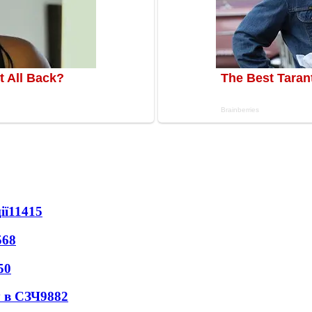
ії
11415
568
50
 в СЗЧ
9882