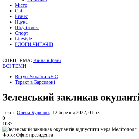
Місто
Світ
Бізнес
Наука
Шоу-бізнес
Спорт
Lifestyle
БЛОГИ ЧИТАЧІВ
СПЕЦТЕМА:
Війна в Ірані
ВСІ ТЕМИ
Вступ України в ЄС
Теракт в Барселоні
Зеленський закликав окупант
Текст:
Олена Буркало
, 12 березня 2022, 01:53
0
1087
Фото: Офис президента