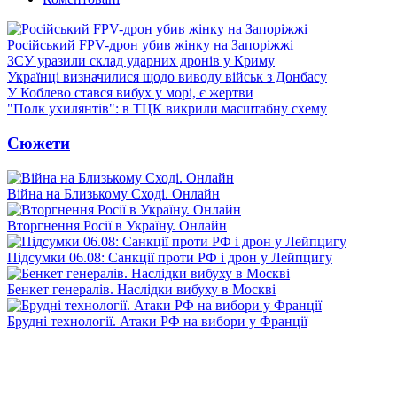
Російський FPV-дрон убив жінку на Запоріжжі
ЗСУ уразили склад ударних дронів у Криму
Українці визначилися щодо виводу військ з Донбасу
У Коблево стався вибух у морі, є жертви
"Полк ухилянтів": в ТЦК викрили масштабну схему
Сюжети
Війна на Близькому Сході. Онлайн
Вторгнення Росії в Україну. Онлайн
Підсумки 06.08: Санкції проти РФ і дрон у Лейпцигу
Бенкет генералів. Наслідки вибуху в Москві
Брудні технології. Атаки РФ на вибори у Франції