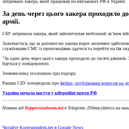
Затримано хакера, який працював на військових РФ в Україні
За день через цього хакера проходило до
армії.
СБУ затримала хакера, який забезпечував мобільний зв’язок ві
Зазначається, що за допомогою хакера ворог анонімно здійснюв
службовцям СМС із пропозиціями здатися та перейти на бік оку
"За один день через цього хакера проходило до тисячі дзвінків.
йдеться у повідомленні.
Зловмиснику оголошено про підозру.
Раніше СБУ попередили про
фейки, опубліковані ворогом на д
Україна почала наступ у кібервійні проти РФ
Новини від
Корреспондент.net
в Telegram. Підписуйтесь на на
Читайте Korrespondent.net в Google News