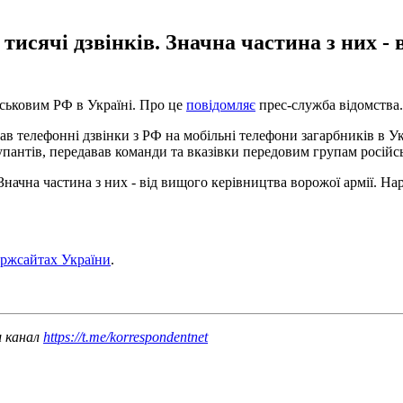
 тисячі дзвінків. Значна частина з них -
йськовим РФ в Україні. Про це
повідомляє
прес-служба відомства.
ав телефонні дзвінки з РФ на мобільні телефони загарбників в У
пантів, передавав команди та вказівки передовим групам російс
 Значна частина з них - від вищого керівництва ворожої армії. На
ержсайтах України
.
ш канал
https://t.me/korrespondentnet