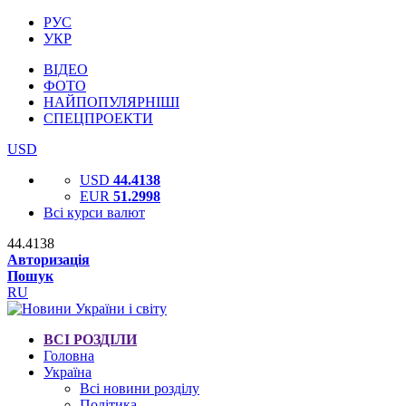
РУС
УКР
ВІДЕО
ФОТО
НАЙПОПУЛЯРНІШІ
СПЕЦПРОЕКТИ
USD
USD
44.4138
EUR
51.2998
Всі курси валют
44.4138
Авторизація
Пошук
RU
ВСІ РОЗДІЛИ
Головна
Україна
Всі новини розділу
Політика