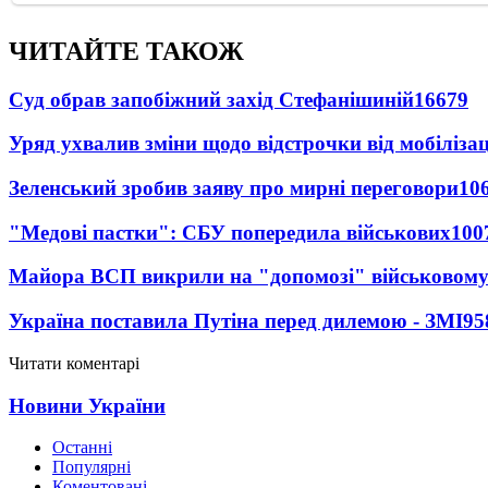
ЧИТАЙТЕ ТАКОЖ
Суд обрав запобіжний захід Стефанішиній
16679
Уряд ухвалив зміни щодо відстрочки від мобілізац
Зеленський зробив заяву про мирні переговори
10
"Медові пастки": СБУ попередила військових
100
Майора ВСП викрили на "допомозі" військовому
Україна поставила Путіна перед дилемою - ЗМІ
95
Читати коментарі
Новини України
Останні
Популярні
Коментовані