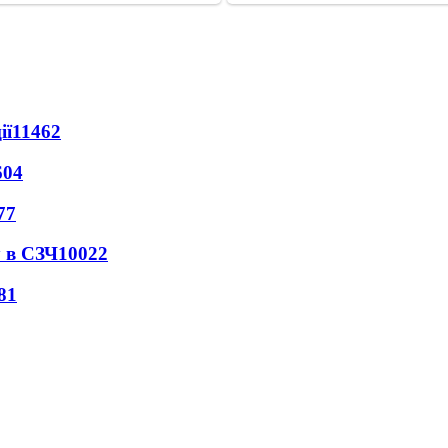
ії
11462
604
77
 в СЗЧ
10022
81