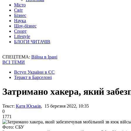
Місто
Світ
Бізнес
Наука
Шоу-бізнес
Спорт
Lifestyle
БЛОГИ ЧИТАЧІВ
СПЕЦТЕМА:
Війна в Ірані
ВСІ ТЕМИ
Вступ України в ЄС
Теракт в Барселоні
Затримано хакера, який забез
Текст:
Катя Юськів
, 15 березня 2022, 10:35
0
1771
Фото: СБУ