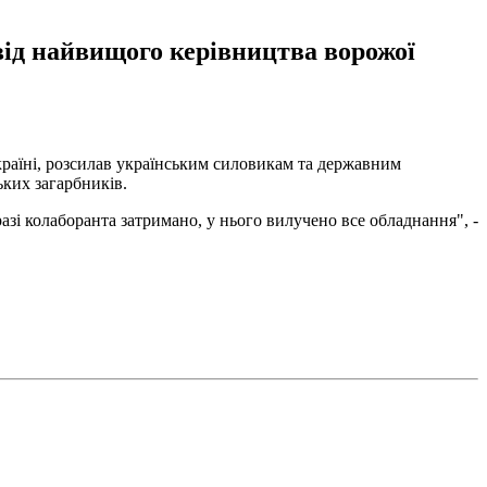
 від найвищого керівництва ворожої
країні, розсилав українським силовикам та державним
ьких загарбників.
разі колаборанта затримано, у нього вилучено все обладнання", -