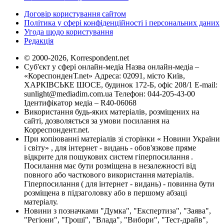
Договір користування сайтом
Політика у сфері конфіденційності і персональних даних
Угода щодо користування
Редакція
© 2000-2026, Korrespondent.net
Суб'єкт у сфері онлайн-медіа Назва онлайн-медіа –
«КореспонденТ.net» Адреса: 02091, місто Київ,
ХАРКІВСЬКЕ ШОСЕ, будинок 172-Б, офіс 208/1 E-mail:
sunlight@mediadim.com.ua
Телефон: 044-205-43-00
Ідентифікатор медіа – R40-06068
Використання будь-яких матеріалів, розміщених на
сайті, дозволяється за умови посилання на
Корреспондент.net.
При копіюванні матеріалів зі сторінки « Новини України
і світу» , для інтернет - видань - обов'язкове пряме
відкрите для пошукових систем гіперпосилання .
Посилання має бути розміщена в незалежності від
повного або часткового використання матеріалів.
Гіперпосилання ( для інтернет - видань) - повинна бути
розміщена в підзаголовку або в першому абзаці
матеріалу.
Новини з позначками "Думка", "Експертиза", "Заява",
"Регіони", "Гроші", "Влада", "Вибори", "Тест-драйв",