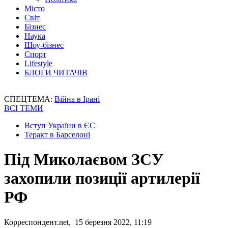
Місто
Світ
Бізнес
Наука
Шоу-бізнес
Спорт
Lifestyle
БЛОГИ ЧИТАЧІВ
СПЕЦТЕМА:
Війна в Ірані
ВСІ ТЕМИ
Вступ України в ЄС
Теракт в Барселоні
Під Миколаєвом ЗСУ
захопили позиції артилерії
РФ
Корреспондент.net, 15 березня 2022, 11:19