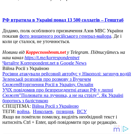
РФ втратила в Україні понад 13 500 солдатів – Генштаб
Додамо, полк особливого призначення Азов МВС України
показав
фото знищеного російського генерал-майора
. Де і
коли це сталося, не уточнюється.
Новини від
Корреспондент.net
у Telegram. Підписуйтесь на
наш канал
https://t.me/korrespondentnet
Читайте Korrespondent.net в Google News
Війна Росії з Україною
Росіяни атакували рейсовий автобус у Нікополі: загинув водій
Зеленськй розповів про розмову з Вучичем
Сюжет
Вторгнення Росії в Україну. Онлайн
УЧХ повідомив про безпрецедентні атаки РФ у липні
Сюжет
"Полювати на лучника, а не на стрілу". Як Україні
боротись з балістикою
СПЕЦТЕМА:
Війна Росії з Україною
ТЕГИ:
война
,
Николаев
,
позиция
,
ВСУ
Якщо ви помітили помилку, виділіть необхідний текст і
натисніть Ctrl + Enter, щоб повідомити про це редакцію.