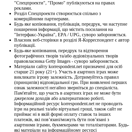
"Спецпроекти", "Промо" публікуються на правах
реклами.
Розділ Спецпроекти створюється спільно з
комерційними партнерами.
Будь яке копіювання, публікація, передрук, чи наступне
поширення інформації, що містить посилання на
"Інтерфакс-Україна", EPA / UPG, суворо забороняється.
Власник веб-сторінки в розділі Я-Корреспондент є автор
публікації.
Будь-яке копіювання, передрук та відтворення
фотографічних творів та/або аудіовізуальних творів
правовласника Getty Images - суворо забороняється.
Матеріали сайту korrespondent.net призначені для осіб
старше 21 року (21+). Участь в азартних іграх може
викликати ігрову залежність. Дотримуйтесь правил
(принципів) відповідальної гри. При виявленні перших
ознак залежності негайно зверніться до спеціаліста.
Пам'ятайте, що участь в азартних іграх не може бути
джерелом доходів або альтернативою роботі.
Інформаційний ресурс korrespondent.net не проводить
ігри на реальні та/або віртуальні гроші, також сайт не
приймає ні в якій формі оплату ставок та інших
платежів, які пов’язані/можуть бути пов’язані з
азартними іграми, букмекерами чи тоталізаторами. Будь-
які матеріали на інформаційному ресурсі