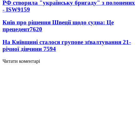
РФ створила "українську бригаду" з полонених
- ISW
9159
Київ про рішення Швеції щодо судна: Це
прецедент
7620
На Київщині сталося групове зґвалтування 21-
річної дівчини
7594
Читати коментарі