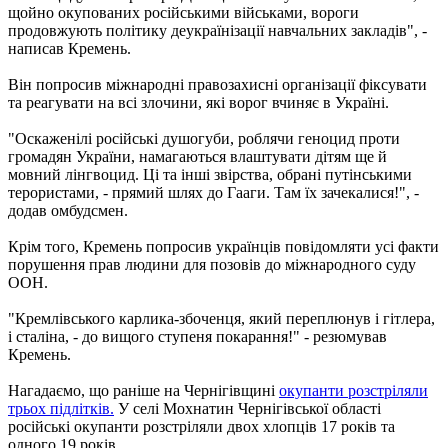
щойно окупованих російськими військами, вороги
продовжують політику деукраїнізації навчальних закладів", -
написав Кремень.
Він попросив міжнародні правозахисні організації фіксувати
та реагувати на всі злочини, які ворог вчиняє в Україні.
"Оскаженілі російські душогуби, роблячи геноцид проти
громадян України, намагаються влаштувати дітям ще й
мовний лінгвоцид. Ці та інші звірства, обрані путінськими
терористами, - прямий шлях до Гааги. Там їх зачекалися!", -
додав омбудсмен.
Крім того, Кремень попросив українців повідомляти усі факти
порушення прав людини для позовів до міжнародного суду
ООН.
"Кремлівського карлика-збоченця, який переплюнув і гітлера,
і сталіна, - до вищого ступеня покарання!" - резюмував
Кремень.
Нагадаємо, що раніше на Чернігівщині
окупанти розстріляли
трьох підлітків.
У селі Мохнатин Чернігівської області
російські окупанти розстріляли двох хлопців 17 років та
одного 19 років.