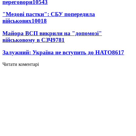
переговори
10543
"Медові пастки": СБУ попередила
військових
10018
Майора ВСП викрили на "допомозі"
військовому в СЗЧ
9781
Залужний: Україна не вступить до НАТО
8617
Читати коментарі