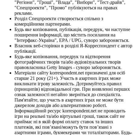
"Регіони", "Гроші", "Влада", "Вибори", "Тест-драйв",
"Спецпроекти", "Промо" публікуються на правах
реклами.
Розділ Спецпроекти створюється спільно з
комерційними партнерами.
Будь яке копіювання, публікація, передрук, чи наступне
поширення інформації, що містить посилання на
"Інтерфакс-Україна", EPA / UPG, суворо забороняється.
Власник веб-сторінки в розділі Я-Корреспондент є автор
публікації.
Будь-яке копіювання, передрук та відтворення
фотографічних творів та/або аудіовізуальних творів
правовласника Getty Images - суворо забороняється.
Матеріали сайту korrespondent.net призначені для осіб
старше 21 року (21+). Участь в азартних іграх може
викликати ігрову залежність. Дотримуйтесь правил
(принципів) відповідальної гри. При виявленні перших
ознак залежності негайно зверніться до спеціаліста.
Пам'ятайте, що участь в азартних іграх не може бути
джерелом доходів або альтернативою роботі.
Інформаційний ресурс korrespondent.net не проводить
ігри на реальні та/або віртуальні гроші, також сайт не
приймає ні в якій формі оплату ставок та інших
платежів, які пов’язані/можуть бути пов’язані з
азартними іграми, букмекерами чи тоталізаторами. Будь-