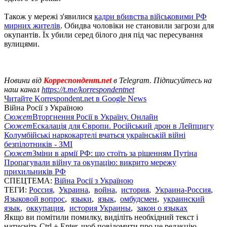
Також у мережі з'явилися
кадри вбивства військовими РФ
мирних жителів
. Обидва чоловіки не становили загрози для
окупантів. Їх убили серед білого дня під час пересування
вулицями.
Новини від
Корреспондент.net
в Telegram. Підписуйтесь на
наш канал
https://t.me/korrespondentnet
Читайте Korrespondent.net в Google News
Війна Росії з Україною
Сюжет
Вторгнення Росії в Україну. Онлайн
Сюжет
Ескалація для Європи. Російський дрон в Лейпцигу
Колумбійські наркокартелі вчаться українській війні
безпілотників - ЗМІ
Сюжет
Зміни в армії РФ: що стоїть за рішенням Путіна
Пропагували війну та окупацію: викрито мережу
прихильників РФ
СПЕЦТЕМА:
Війна Росії з Україною
ТЕГИ:
Россия
,
Украина
,
война
,
история
,
Украина-Россия
,
Языковой вопрос
,
языки
,
язык
,
омбудсмен
,
украинский
язык
,
оккупация
,
история Украины
,
закон о языках
Якщо ви помітили помилку, виділіть необхідний текст і
натисніть Ctrl + Enter, щоб повідомити про це редакцію.