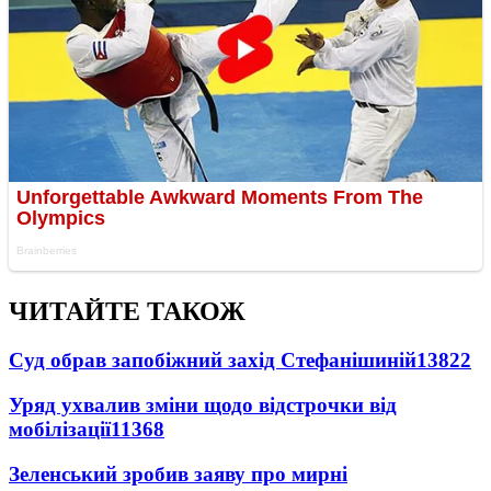
ЧИТАЙТЕ ТАКОЖ
Суд обрав запобіжний захід Стефанішиній
13822
Уряд ухвалив зміни щодо відстрочки від
мобілізації
11368
Зеленський зробив заяву про мирні