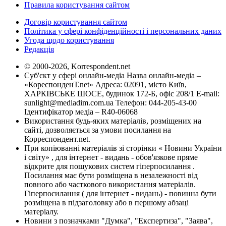
Правила користування сайтом
Договір користування сайтом
Політика у сфері конфіденційності і персональних даних
Угода щодо користування
Редакція
© 2000-2026, Korrespondent.net
Суб'єкт у сфері онлайн-медіа Назва онлайн-медіа –
«КореспонденТ.net» Адреса: 02091, місто Київ,
ХАРКІВСЬКЕ ШОСЕ, будинок 172-Б, офіс 208/1 E-mail:
sunlight@mediadim.com.ua
Телефон: 044-205-43-00
Ідентифікатор медіа – R40-06068
Використання будь-яких матеріалів, розміщених на
сайті, дозволяється за умови посилання на
Корреспондент.net.
При копіюванні матеріалів зі сторінки « Новини України
і світу» , для інтернет - видань - обов'язкове пряме
відкрите для пошукових систем гіперпосилання .
Посилання має бути розміщена в незалежності від
повного або часткового використання матеріалів.
Гіперпосилання ( для інтернет - видань) - повинна бути
розміщена в підзаголовку або в першому абзаці
матеріалу.
Новини з позначками "Думка", "Експертиза", "Заява",