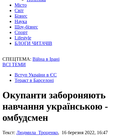
Місто
Світ
Бізнес
Наука
Шоу-бізнес
Спорт
Lifestyle
БЛОГИ ЧИТАЧІВ
СПЕЦТЕМА:
Війна в Ірані
ВСІ ТЕМИ
Вступ України в ЄС
Теракт в Барселоні
Окупанти забороняють
навчання українською -
омбудсмен
Текст:
Людмила Троценко
, 16 березня 2022, 16:47