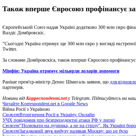
Також вперше Євросоюз профінансує заку
Європейський Союз надав Україні додатково 300 млн євро фіна
Валдіс Домбровскіс.
"Сьогодні Україна отримує ще 300 млн євро у вигляді екстрено
Twitter.
За словами Домбровскіса, також вперше Євросоюз профінансує за
Мінфін: Україна отримує мільярди доларів допомоги
Раніше прем'єр-міністр Денис Шмигаль заявив, що
для відновл
партнерів.
Новини від
Корреспондент.net
у Telegram. Підписуйтесь на на
Читайте Korrespondent.net в Google News
Війна Росії з Україною
Сюжет
Вторгнення Росії в Україну. Онлайн
УЧХ повідомив про безпрецедентні атаки РФ у липні
Сюжет
"Полювати на лучника, а не на стрілу". Як Україні бор
Сюжет
Загадковий звук вибуху налякав Москву: що це було