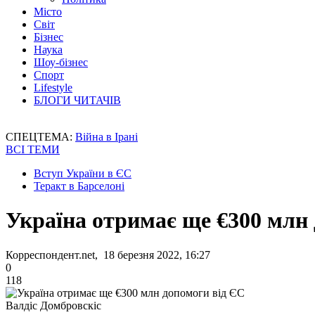
Місто
Світ
Бізнес
Наука
Шоу-бізнес
Спорт
Lifestyle
БЛОГИ ЧИТАЧІВ
СПЕЦТЕМА:
Війна в Ірані
ВСІ ТЕМИ
Вступ України в ЄС
Теракт в Барселоні
Україна отримає ще €300 млн
Корреспондент.net, 18 березня 2022, 16:27
0
118
Валдіс Домбровскіс