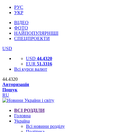
РУС
УКР
ВІДЕО
ФОТО
НАЙПОПУЛЯРНІШІ
СПЕЦПРОЕКТИ
USD
USD
44.4320
EUR
51.3316
Всі курси валют
44.4320
Авторизація
Пошук
RU
ВСІ РОЗДІЛИ
Головна
Україна
Всі новини розділу
Політика