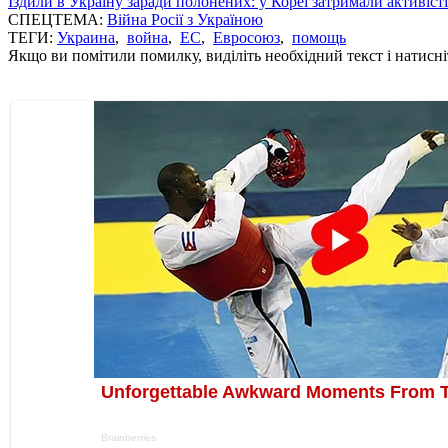
Їздили в Україну заради полонених: у Кореї затримали активіст
СПЕЦТЕМА:
Війна Росії з Україною
ТЕГИ:
Украина
,
война
,
ЕС
,
Евросоюз
,
помощь
Якщо ви помітили помилку, виділіть необхідний текст і натисніт