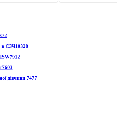
372
 в СЗЧ
10328
 ISW
7912
т
7603
ної дівчини
7477