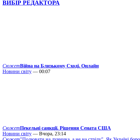
ВИБІР РЕДАКТОРА
Сюжет
Війна на Близькому Сході. Онлайн
Новини світу
— 00:07
Сюжет
Пекельні санкції. Рішення Сената США
Новини світу
— Вчора, 23:14
Сюжет
"Полювати на лучника, а не на стрілу". Як Україні бор