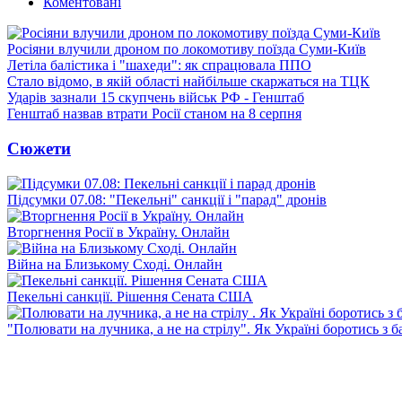
Коментовані
Росіяни влучили дроном по локомотиву поїзда Суми-Київ
Летіла балістика і "шахеди": як спрацювала ППО
Стало відомо, в якій області найбільше скаржаться на ТЦК
Ударів зазнали 15 скупчень військ РФ - Генштаб
Генштаб назвав втрати Росії станом на 8 серпня
Сюжети
Підсумки 07.08: "Пекельні" санкції і "парад" дронів
Вторгнення Росії в Україну. Онлайн
Війна на Близькому Сході. Онлайн
Пекельні санкції. Рішення Сената США
"Полювати на лучника, а не на стрілу". Як Україні боротись з 