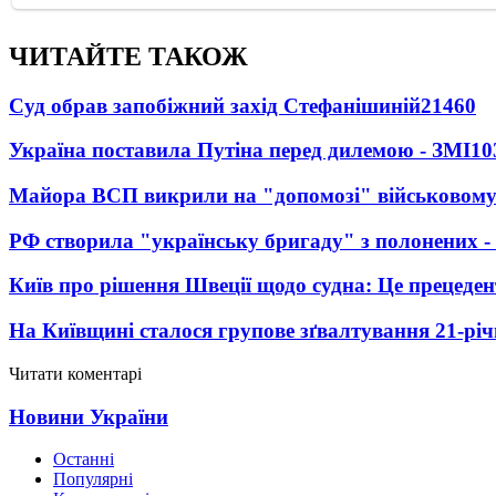
ЧИТАЙТЕ ТАКОЖ
Суд обрав запобіжний захід Стефанішиній
21460
Україна поставила Путіна перед дилемою - ЗМІ
10
Майора ВСП викрили на "допомозі" військовому
РФ створила "українську бригаду" з полонених -
Київ про рішення Швеції щодо судна: Це прецеден
На Київщині сталося групове зґвалтування 21-річ
Читати коментарі
Новини України
Останні
Популярні