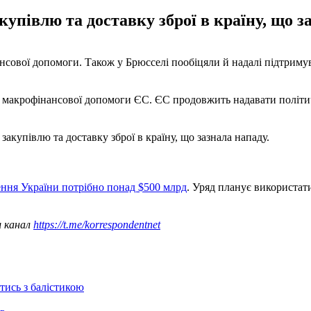
півлю та доставку зброї в країну, що за
нсової допомоги. Також у Брюсселі пообіцяли й надалі підтриму
ї макрофінансової допомоги ЄС. ЄС продовжить надавати політичн
купівлю та доставку зброї в країну, що зазнала нападу.
ення України потрібно понад $500 млрд
. Уряд планує використат
ш канал
https://t.me/korrespondentnet
отись з балістикою