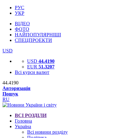
РУС
УКР
ВІДЕО
ФОТО
НАЙПОПУЛЯРНІШІ
СПЕЦПРОЕКТИ
USD
USD
44.4190
EUR
51.3207
Всі курси валют
44.4190
Авторизація
Пошук
RU
ВСІ РОЗДІЛИ
Головна
Україна
Всі новини розділу
Політика