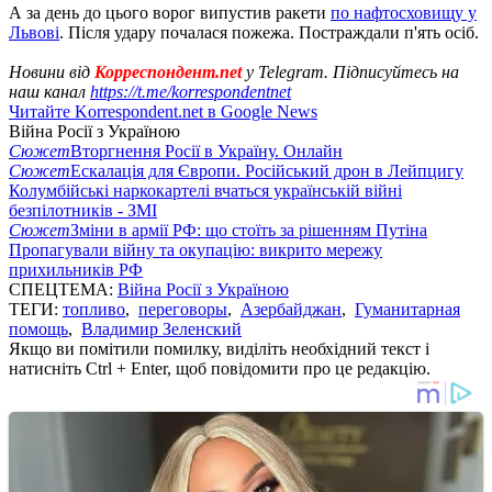
А за день до цього ворог випустив ракети
по нафтосховищу у
Львові
. Після удару почалася пожежа. Постраждали п'ять осіб.
Новини від
Корреспондент.net
у Telegram. Підписуйтесь на
наш канал
https://t.me/korrespondentnet
Читайте Korrespondent.net в Google News
Війна Росії з Україною
Сюжет
Вторгнення Росії в Україну. Онлайн
Сюжет
Ескалація для Європи. Російський дрон в Лейпцигу
Колумбійські наркокартелі вчаться українській війні
безпілотників - ЗМІ
Сюжет
Зміни в армії РФ: що стоїть за рішенням Путіна
Пропагували війну та окупацію: викрито мережу
прихильників РФ
СПЕЦТЕМА:
Війна Росії з Україною
ТЕГИ:
топливо
,
переговоры
,
Азербайджан
,
Гуманитарная
помощь
,
Владимир Зеленский
Якщо ви помітили помилку, виділіть необхідний текст і
натисніть Ctrl + Enter, щоб повідомити про це редакцію.