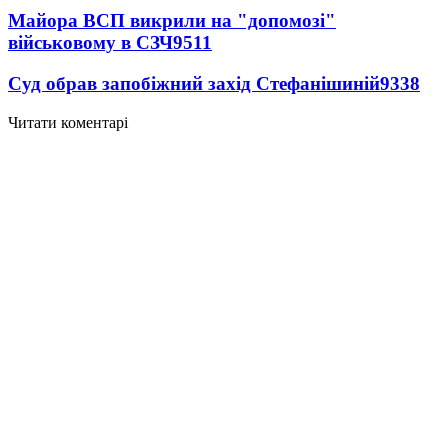
Майора ВСП викрили на "допомозі"
військовому в СЗЧ
9511
Суд обрав запобіжний захід Стефанішиній
9338
Читати коментарі