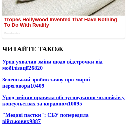
ЧИТАЙТЕ ТАКОЖ
Уряд ухвалив зміни щодо відстрочки від
мобілізації
26820
Зеленський зробив заяву про мирні
переговори
10409
Уряд змінив правила обслуговування чоловіків у
консульствах за кордоном
10095
"Медові пастки": СБУ попередила
військових
9887