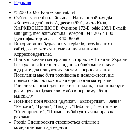
Редакція
© 2000-2026, Korrespondent.net
Суб'єкт у сфері онлайн-медіа Назва онлайн-медіа –
«КореспонденТ.net» Адреса: 02091, місто Київ,
ХАРКІВСЬКЕ ШОСЕ, будинок 172-Б, офіс 208/1 E-mail:
sunlight@mediadim.com.ua
Телефон: 044-205-43-00
Ідентифікатор медіа – R40-06068
Використання будь-яких матеріалів, розміщених на
сайті, дозволяється за умови посилання на
Корреспондент.net.
При копіюванні матеріалів зі сторінки « Новини України
і світу» , для інтернет - видань - обов'язкове пряме
відкрите для пошукових систем гіперпосилання .
Посилання має бути розміщена в незалежності від
повного або часткового використання матеріалів.
Гіперпосилання ( для інтернет - видань) - повинна бути
розміщена в підзаголовку або в першому абзаці
матеріалу.
Новини з позначками "Думка", "Експертиза", "Заява",
"Регіони", "Гроші", "Влада", "Вибори", "Тест-драйв",
"Спецпроекти", "Промо" публікуються на правах
реклами.
Розділ Спецпроекти створюється спільно з
комерційними партнерами.