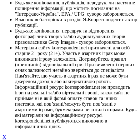
Будь яке копіювання, публікація, передрук, чи наступне
поширення інформації, що містить посилання на
"Інтерфакс-Україна", EPA / UPG, суворо забороняється.
Власник веб-сторінки в розділі Я-Корреспондент є автор
публікації.
Будь-яке копіювання, передрук та відтворення
фотографічних творів та/або аудіовізуальних творів
правовласника Getty Images - суворо забороняється.
Матеріали сайту korrespondent.net призначені для осіб
старше 21 року (21+). Участь в азартних іграх може
викликати ігрову залежність. Дотримуйтесь правил
(принципів) відповідальної гри. При виявленні перших
ознак залежності негайно зверніться до спеціаліста.
Пам'ятайте, що участь в азартних іграх не може бути
джерелом доходів або альтернативою роботі.
Інформаційний ресурс korrespondent.net не проводить
ігри на реальні та/або віртуальні гроші, також сайт не
приймає ні в якій формі оплату ставок та інших
платежів, які пов’язані/можуть бути пов’язані з
азартними іграми, букмекерами чи тоталізаторами. Будь-
які матеріали на інформаційному ресурсі
korrespondent.net публікуються виключно в
інформаційних цілях.
X