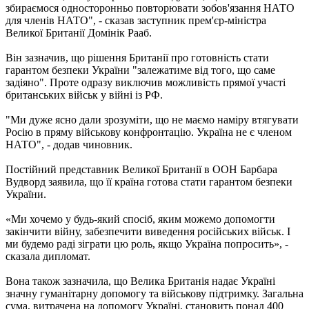
збираємося односторонньо повторювати зобов'язання НАТО
для членів НАТО", - сказав заступник прем'єр-міністра
Великої Британії Домінік Рааб.
Він зазначив, що рішення Британії про готовність стати
гарантом безпеки України "залежатиме від того, що саме
задіяно". Проте одразу виключив можливість прямої участі
британських військ у війні із РФ.
"Ми дуже ясно дали зрозуміти, що не маємо наміру втягувати
Росію в пряму військову конфронтацію. Україна не є членом
НАТО", - додав чиновник.
Постійний представник Великої Британії в ООН Барбара
Вудворд заявила, що її країна готова стати гарантом безпеки
України.
«Ми хочемо у будь-який спосіб, яким можемо допомогти
закінчити війну, забезпечити виведення російських військ. І
ми будемо раді зіграти цю роль, якщо Україна попросить», -
сказала дипломат.
Вона також зазначила, що Велика Британія надає Україні
значну гуманітарну допомогу та військову підтримку. Загальна
сума, витрачена на допомогу Україні, становить понад 400