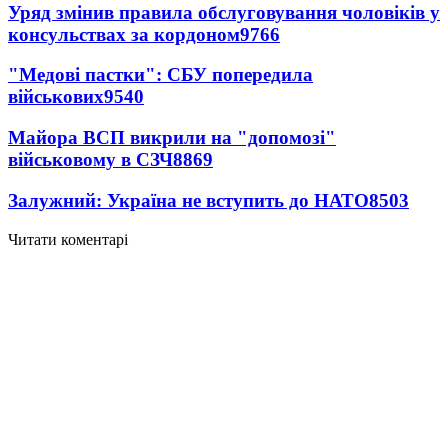
Уряд змінив правила обслуговування чоловіків у
консульствах за кордоном
9766
"Медові пастки": СБУ попередила
військових
9540
Майора ВСП викрили на "допомозі"
військовому в СЗЧ
8869
Залужний: Україна не вступить до НАТО
8503
Читати коментарі