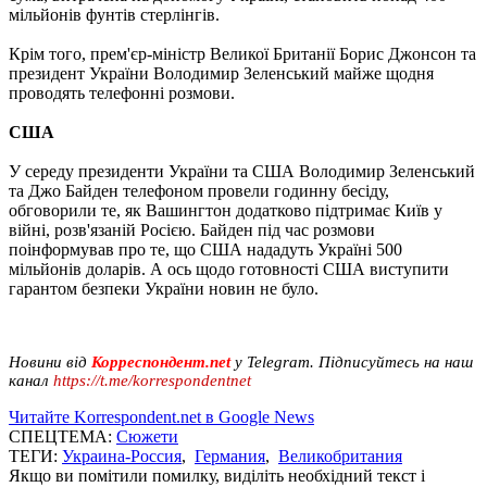
мільйонів фунтів стерлінгів.
Крім того, прем'єр-міністр Великої Британії Борис Джонсон та
президент України Володимир Зеленський майже щодня
проводять телефонні розмови.
США
У середу президенти України та США Володимир Зеленський
та Джо Байден телефоном провели годинну бесіду,
обговорили те, як Вашингтон додатково підтримає Київ у
війні, розв'язаній Росією. Байден під час розмови
поінформував про те, що США нададуть Україні 500
мільйонів доларів. А ось щодо готовності США виступити
гарантом безпеки України новин не було.
Новини від
Корреспондент.net
у Telegram. Підписуйтесь на наш
канал
https://t.me/korrespondentnet
Читайте Korrespondent.net в Google News
СПЕЦТЕМА:
Сюжети
ТЕГИ:
Украина-Россия
,
Германия
,
Великобритания
Якщо ви помітили помилку, виділіть необхідний текст і