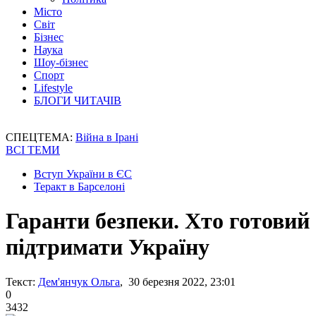
Місто
Світ
Бізнес
Наука
Шоу-бізнес
Спорт
Lifestyle
БЛОГИ ЧИТАЧІВ
СПЕЦТЕМА:
Війна в Ірані
ВСІ ТЕМИ
Вступ України в ЄС
Теракт в Барселоні
Гаранти безпеки. Хто готовий
підтримати Україну
Текст:
Дем'янчук Ольга
, 30 березня 2022, 23:01
0
3432