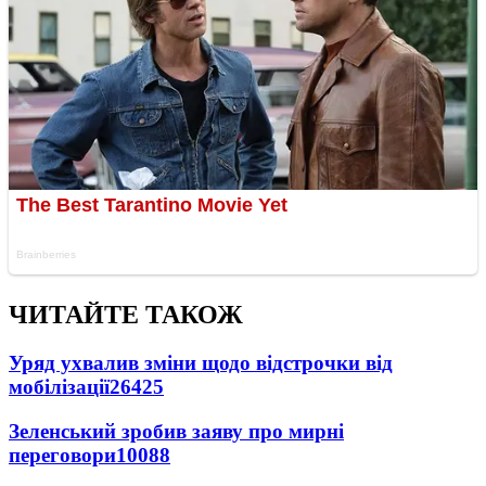
ЧИТАЙТЕ ТАКОЖ
Уряд ухвалив зміни щодо відстрочки від
мобілізації
26425
Зеленський зробив заяву про мирні
переговори
10088