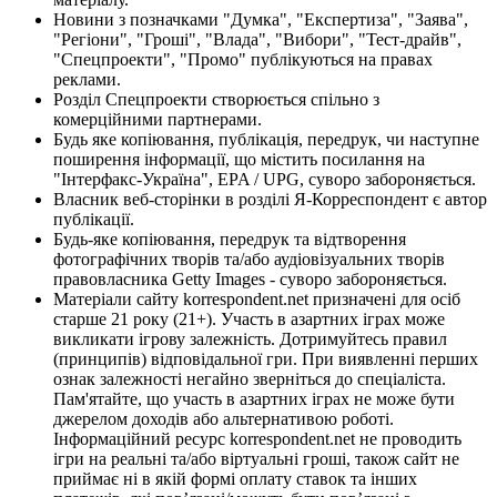
Новини з позначками "Думка", "Експертиза", "Заява",
"Регіони", "Гроші", "Влада", "Вибори", "Тест-драйв",
"Спецпроекти", "Промо" публікуються на правах
реклами.
Розділ Спецпроекти створюється спільно з
комерційними партнерами.
Будь яке копіювання, публікація, передрук, чи наступне
поширення інформації, що містить посилання на
"Інтерфакс-Україна", EPA / UPG, суворо забороняється.
Власник веб-сторінки в розділі Я-Корреспондент є автор
публікації.
Будь-яке копіювання, передрук та відтворення
фотографічних творів та/або аудіовізуальних творів
правовласника Getty Images - суворо забороняється.
Матеріали сайту korrespondent.net призначені для осіб
старше 21 року (21+). Участь в азартних іграх може
викликати ігрову залежність. Дотримуйтесь правил
(принципів) відповідальної гри. При виявленні перших
ознак залежності негайно зверніться до спеціаліста.
Пам'ятайте, що участь в азартних іграх не може бути
джерелом доходів або альтернативою роботі.
Інформаційний ресурс korrespondent.net не проводить
ігри на реальні та/або віртуальні гроші, також сайт не
приймає ні в якій формі оплату ставок та інших