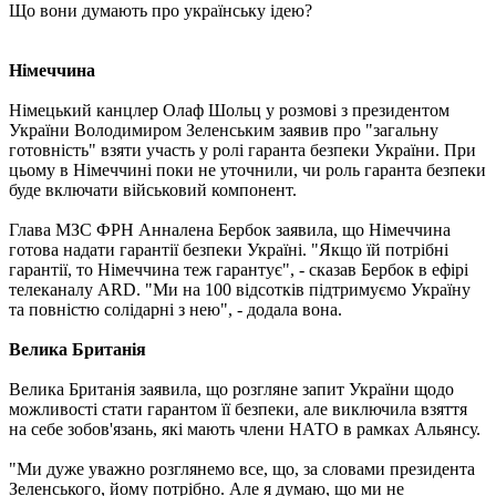
Що вони думають про українську ідею?
Німеччина
Німецький канцлер Олаф Шольц у розмові з президентом
України Володимиром Зеленським заявив про "загальну
готовність" взяти участь у ролі гаранта безпеки України. При
цьому в Німеччині поки не уточнили, чи роль гаранта безпеки
буде включати військовий компонент.
Глава МЗС ФРН Анналена Бербок заявила, що Німеччина
готова надати гарантії безпеки Україні. "Якщо їй потрібні
гарантії, то Німеччина теж гарантує", - сказав Бербок в ефірі
телеканалу ARD. "Ми на 100 відсотків підтримуємо Україну
та повністю солідарні з нею", - додала вона.
Велика Британія
Велика Британія заявила, що розгляне запит України щодо
можливості стати гарантом її безпеки, але виключила взяття
на себе зобов'язань, які мають члени НАТО в рамках Альянсу.
"Ми дуже уважно розглянемо все, що, за словами президента
Зеленського, йому потрібно. Але я думаю, що ми не