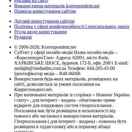
Реклама на сайті
Використання матеріалів korrespondent.net
Правила користування сайтом
Договір користування сайтом
Політика у сфері конфіденційності і персональних даних
Угода щодо користування
Редакція
© 2000-2026, Korrespondent.net
Суб'єкт у сфері онлайн-медіа Назва онлайн-медіа –
«КореспонденТ.net» Адреса: 02091, місто Київ,
ХАРКІВСЬКЕ ШОСЕ, будинок 172-Б, офіс 208/1 E-mail:
sunlight@mediadim.com.ua
Телефон: 044-205-43-00
Ідентифікатор медіа – R40-06068
Використання будь-яких матеріалів, розміщених на
сайті, дозволяється за умови посилання на
Корреспондент.net.
При копіюванні матеріалів зі сторінки « Новини України
і світу» , для інтернет - видань - обов'язкове пряме
відкрите для пошукових систем гіперпосилання .
Посилання має бути розміщена в незалежності від
повного або часткового використання матеріалів.
Гіперпосилання ( для інтернет - видань) - повинна бути
розміщена в підзаголовку або в першому абзаці
матеріалу.