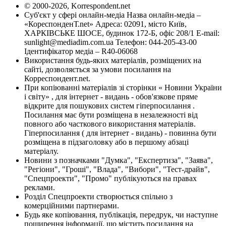
© 2000-2026, Korrespondent.net
Суб'єкт у сфері онлайн-медіа Назва онлайн-медіа –
«КореспонденТ.net» Адреса: 02091, місто Київ,
ХАРКІВСЬКЕ ШОСЕ, будинок 172-Б, офіс 208/1 E-mail:
sunlight@mediadim.com.ua
Телефон: 044-205-43-00
Ідентифікатор медіа – R40-06068
Використання будь-яких матеріалів, розміщених на
сайті, дозволяється за умови посилання на
Корреспондент.net.
При копіюванні матеріалів зі сторінки « Новини України
і світу» , для інтернет - видань - обов'язкове пряме
відкрите для пошукових систем гіперпосилання .
Посилання має бути розміщена в незалежності від
повного або часткового використання матеріалів.
Гіперпосилання ( для інтернет - видань) - повинна бути
розміщена в підзаголовку або в першому абзаці
матеріалу.
Новини з позначками "Думка", "Експертиза", "Заява",
"Регіони", "Гроші", "Влада", "Вибори", "Тест-драйв",
"Спецпроекти", "Промо" публікуються на правах
реклами.
Розділ Спецпроекти створюється спільно з
комерційними партнерами.
Будь яке копіювання, публікація, передрук, чи наступне
поширення інформації, що містить посилання на