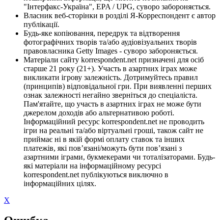
"Інтерфакс-Україна", EPA / UPG, суворо забороняється.
Власник веб-сторінки в розділі Я-Корреспондент є автор
публікації.
Будь-яке копіювання, передрук та відтворення
фотографічних творів та/або аудіовізуальних творів
правовласника Getty Images - суворо забороняється.
Матеріали сайту korrespondent.net призначені для осіб
старше 21 року (21+). Участь в азартних іграх може
викликати ігрову залежність. Дотримуйтесь правил
(принципів) відповідальної гри. При виявленні перших
ознак залежності негайно зверніться до спеціаліста.
Пам'ятайте, що участь в азартних іграх не може бути
джерелом доходів або альтернативою роботі.
Інформаційний ресурс korrespondent.net не проводить
ігри на реальні та/або віртуальні гроші, також сайт не
приймає ні в якій формі оплату ставок та інших
платежів, які пов’язані/можуть бути пов’язані з
азартними іграми, букмекерами чи тоталізаторами. Будь-
які матеріали на інформаційному ресурсі
korrespondent.net публікуються виключно в
інформаційних цілях.
X