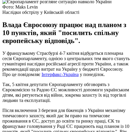
Фото: Maks Levin
Наслідки обстрілу у Київській області
Влада Євросоюзу працює над планом з
10 пунктів, який "посилить спільну
європейську відповідь".
У французькому Страсбурзі 4-7 квітня відбудеться пленарна
сесія Європарламенту, однією з центральних тем якого стануть
гуманітарні наслідки російської агресії проти України, а також
рекомендації щодо витрат на Україну у бюджеті Євросоюзу.
Про це повідомляє
Інтерфакс-Україна
у понеділок.
Так, 5 квітня депутати Європарламенту обговорять з
Єврокомісією та Радою ЄС можливості допомоги українським
дітям, які рятуються від війни, зокрема захисту їх від торгівлі
людьми та експлуатації.
Після включення 3 березня для біженців з України механізму
тимчасового захисту, який дає їм право на тимчасове
проживання в ЄС, доступ до освіти та ринку праці, ЄК та
французьке головування у Раді ЄС працюють над планом із 10
пунктів, який "посилить спільну європейську відповідь". Він