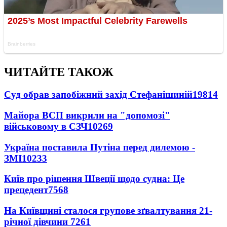
ЧИТАЙТЕ ТАКОЖ
Суд обрав запобіжний захід Стефанішиній
19814
Майора ВСП викрили на "допомозі"
військовому в СЗЧ
10269
Україна поставила Путіна перед дилемою -
ЗМІ
10233
Київ про рішення Швеції щодо судна: Це
прецедент
7568
На Київщині сталося групове зґвалтування 21-
річної дівчини
7261