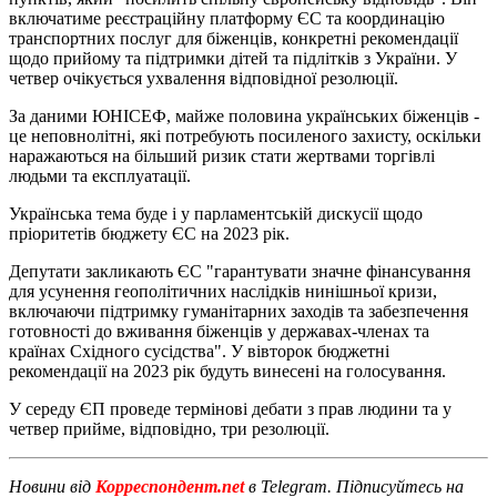
включатиме реєстраційну платформу ЄС та координацію
транспортних послуг для біженців, конкретні рекомендації
щодо прийому та підтримки дітей та підлітків з України. У
четвер очікується ухвалення відповідної резолюції.
За даними ЮНІСЕФ, майже половина українських біженців -
це неповнолітні, які потребують посиленого захисту, оскільки
наражаються на більший ризик стати жертвами торгівлі
людьми та експлуатації.
Українська тема буде і у парламентській дискусії щодо
пріоритетів бюджету ЄС на 2023 рік.
Депутати закликають ЄС "гарантувати значне фінансування
для усунення геополітичних наслідків нинішньої кризи,
включаючи підтримку гуманітарних заходів та забезпечення
готовності до вживання біженців у державах-членах та
країнах Східного сусідства". У вівторок бюджетні
рекомендації на 2023 рік будуть винесені на голосування.
У середу ЄП проведе термінові дебати з прав людини та у
четвер прийме, відповідно, три резолюції.
Новини від
Корреспондент.net
в Telegram. Підписуйтесь на