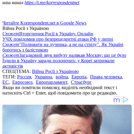
наш канал
https://t.me/korrespondentnet
Читайте Korrespondent.net в Google News
Війна Росії з Україною
Сюжет
Вторгнення Росії в Україну. Онлайн
УЧХ повідомив про безпрецедентні атаки РФ у липні
Сюжет
"Полювати на лучника, а не на стрілу". Як Україні
боротись з балістикою
Сюжет
Загадковий звук вибуху налякав Москву: що це було
Їздили в Україну заради полонених: у Кореї затримали
активістів
СПЕЦТЕМА:
Війна Росії з Україною
ТЕГИ:
Россия
,
Украина
,
война
,
Европа
,
Права человека
,
ЕС
,
Евросоюз
,
Европарламент
,
Страсбург
Якщо ви помітили помилку, виділіть необхідний текст і
натисніть Ctrl + Enter, щоб повідомити про це редакцію.